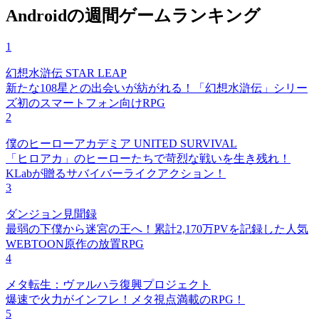
Androidの週間ゲームランキング
1
幻想水滸伝 STAR LEAP
新たな108星との出会いが紡がれる！「幻想水滸伝」シリー
ズ初のスマートフォン向けRPG
2
僕のヒーローアカデミア UNITED SURVIVAL
「ヒロアカ」のヒーローたちで苛烈な戦いを生き残れ！
KLabが贈るサバイバーライクアクション！
3
ダンジョン見聞録
最弱の下僕から迷宮の王へ！累計2,170万PVを記録した人気
WEBTOON原作の放置RPG
4
メタ転生：ヴァルハラ復興プロジェクト
爆速で火力がインフレ！メタ視点満載のRPG！
5