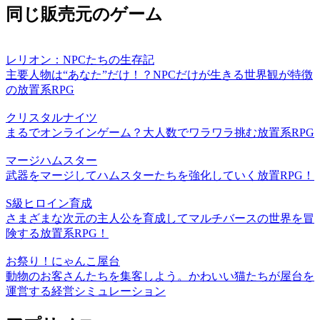
同じ販売元のゲーム
レリオン：NPCたちの生存記
主要人物は“あなた”だけ！？NPCだけが生きる世界観が特徴
の放置系RPG
クリスタルナイツ
まるでオンラインゲーム？大人数でワラワラ挑む放置系RPG
マージハムスター
武器をマージしてハムスターたちを強化していく放置RPG！
S級ヒロイン育成
さまざまな次元の主人公を育成してマルチバースの世界を冒
険する放置系RPG！
お祭り！にゃんこ屋台
動物のお客さんたちを集客しよう。かわいい猫たちが屋台を
運営する経営シミュレーション