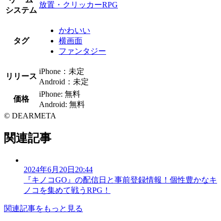
放置・クリッカーRPG
システム
かわいい
タグ
横画面
ファンタジー
iPhone：未定
リリース
Android：未定
iPhone: 無料
価格
Android: 無料
© DEARMETA
関連記事
2024年6月20日20:44
『キノコGO』の配信日と事前登録情報！個性豊かなキ
ノコを集めて戦うRPG！
関連記事をもっと見る