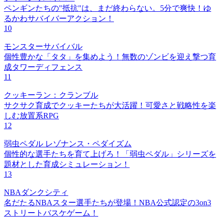
ペンギンたちの"抵抗"は、まだ終わらない。5分で爽快！ゆ
るかわサバイバーアクション！
10
モンスターサバイバル
個性豊かな「タタ」を集めよう！無数のゾンビを迎え撃つ育
成タワーディフェンス
11
クッキーラン：クランブル
サクサク育成でクッキーたちが大活躍！可愛さと戦略性を楽
しむ放置系RPG
12
弱虫ペダル レゾナンス・ペダイズム
個性的な選手たちを育て上げろ！「弱虫ペダル」シリーズを
題材とした育成シミュレーション！
13
NBAダンクシティ
名だたるNBAスター選手たちが登場！NBA公式認定の3on3
ストリートバスケゲーム！