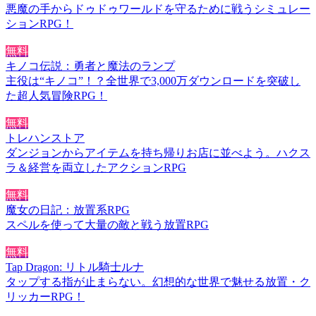
悪魔の手からドゥドゥワールドを守るために戦うシミュレー
ションRPG！
無料
キノコ伝説：勇者と魔法のランプ
主役は“キノコ”！？全世界で3,000万ダウンロードを突破し
た超人気冒険RPG！
無料
トレハンストア
ダンジョンからアイテムを持ち帰りお店に並べよう。ハクス
ラ＆経営を両立したアクションRPG
無料
魔女の日記：放置系RPG
スペルを使って大量の敵と戦う放置RPG
無料
Tap Dragon: リトル騎士ルナ
タップする指が止まらない。幻想的な世界で魅せる放置・ク
リッカーRPG！