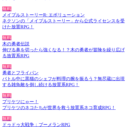
無料
メイプルストーリーR: エボリューション
ネクソンの「メイプルストーリー」から公式ライセンスを受
けた放置RPG！
無料
木の勇者伝説
伸びる鼻を切ったら強くなる！？木の勇者が冒険を繰り広げ
る放置系RPG
無料
勇者とフライパン
バトル中に黒猫のシェフが料理の腕を振るう？無尽蔵に出現
する雑魚敵を倒し続ける放置系RPG！
無料
プリケツにゃー！
プリケツのネコたちが世界を救う放置系ネコ育成RPG！
無料
ドゥドゥ大戦争：ブーメランRPG