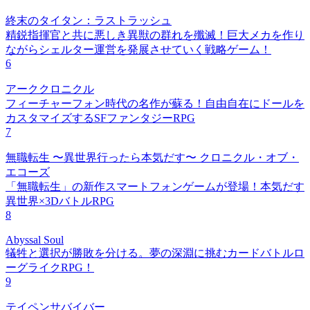
終末のタイタン：ラストラッシュ
精鋭指揮官と共に悪しき異獣の群れを殲滅！巨大メカを作り
ながらシェルター運営を発展させていく戦略ゲーム！
6
アーククロニクル
フィーチャーフォン時代の名作が蘇る！自由自在にドールを
カスタマイズするSFファンタジーRPG
7
無職転生 〜異世界行ったら本気だす〜 クロニクル・オブ・
エコーズ
「無職転生」の新作スマートフォンゲームが登場！本気だす
異世界×3DバトルRPG
8
Abyssal Soul
犠牲と選択が勝敗を分ける。夢の深淵に挑むカードバトルロ
ーグライクRPG！
9
テイペンサバイバー