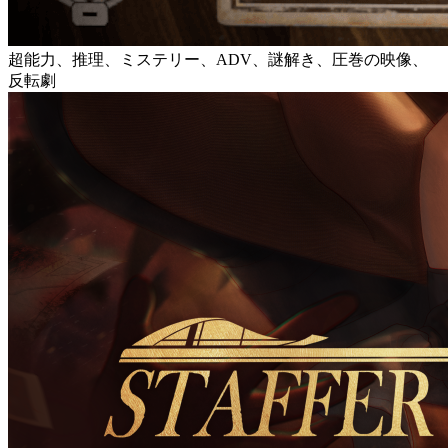
超能力、推理、ミステリー、ADV、謎解き、圧巻の映像、
反転劇