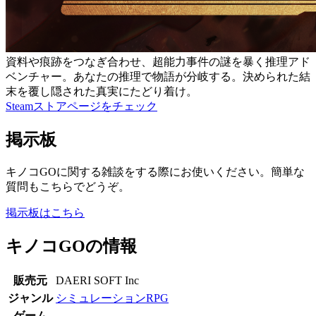
資料や痕跡をつなぎ合わせ、超能力事件の謎を暴く推理アド
ベンチャー。あなたの推理で物語が分岐する。決められた結
末を覆し隠された真実にたどり着け。
Steamストアページをチェック
掲示板
キノコGOに関する雑談をする際にお使いください。簡単な
質問もこちらでどうぞ。
掲示板はこちら
キノコGOの情報
販売元
DAERI SOFT Inc
ジャンル
シミュレーションRPG
ゲーム