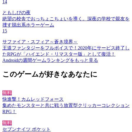
14
ともしびの夜
絶望の校舎でおっちょこちょいを導く。深夜の学校で親友を
捜す脱出系ホラーゲーム
15
サファイア・スフィア～蒼き境界～
王道ファンタジーをフルボイスで！2020年にサービス終了し
たRPGが「ハイエンド・リマスター版」として復活！
Androidの週間ゲームランキングをもっと見る
このゲームが好きなあなたに
無料
快進撃！カムレッドフォース
集めたモンスターと共に戦う放置型クリッカーコレクション
RPG！
無料
セブンナイツ ポケット