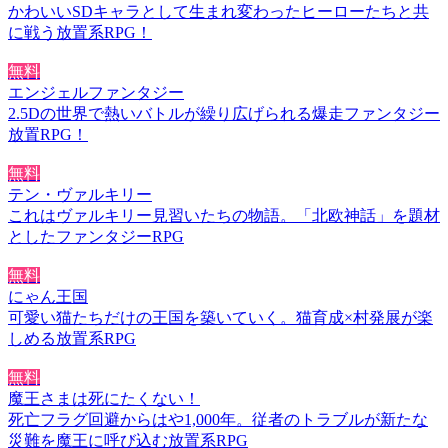
かわいいSDキャラとして生まれ変わったヒーローたちと共
に戦う放置系RPG！
無料
エンジェルファンタジー
2.5Dの世界で熱いバトルが繰り広げられる爆走ファンタジー
放置RPG！
無料
テン・ヴァルキリー
これはヴァルキリー見習いたちの物語。「北欧神話」を題材
としたファンタジーRPG
無料
にゃん王国
可愛い猫たちだけの王国を築いていく。猫育成×村発展が楽
しめる放置系RPG
無料
魔王さまは死にたくない！
死亡フラグ回避からはや1,000年。従者のトラブルが新たな
災難を魔王に呼び込む放置系RPG