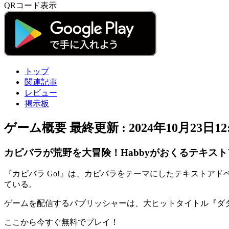
QRコード表示
トップ
関連記事
レビュー
掲示板
ゲーム概要
最終更新 :
2024年10月23日12:
カピバラが荒野を大冒険！Habbyがおくるテキス
『
カピバラ Go!
』は、カピバラをテーマにした
テキストアドベ
ている。
ゲームを配信するパブリッシャーは、大ヒットタイトル『
ダ
ここから今すぐ無料でプレイ！