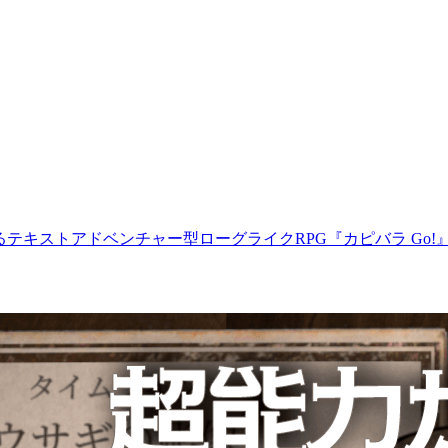
くるテキストアドベンチャー型ローグライクRPG『カピバラ Go!