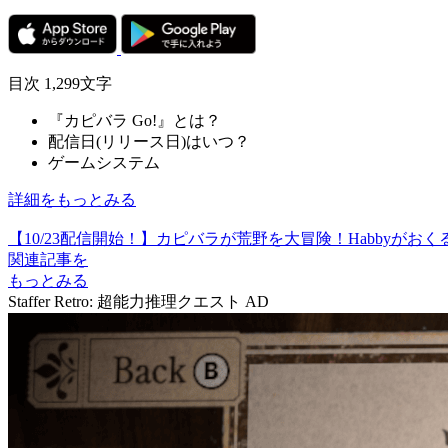
目次
1,299文字
『カピバラ Go!』とは？
配信日(リリース日)はいつ？
ゲームシステム
詳細をもっとみる
【10/23配信開始！】カピバラが荒野を大冒険！Habbyがお
関連記事を
もっとみる
Staffer Retro: 超能力推理クエスト
AD