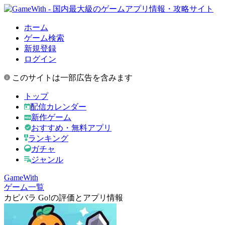
ホーム
ゲーム検索
新規登録
ログイン
このサイトは一部広告を含みます
トップ
配信カレンダー
新作ゲーム
おすすめ・無料アプリ
ランキング
ガチャ
ジャンル
GameWith
ゲーム一覧
カピバラ Go!の評価とアプリ情報