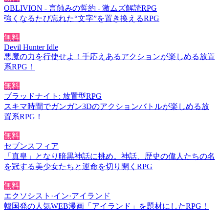
OBLIVION - 言蝕みの誓約 - 激ムズ解読RPG
強くなるたび忘れた“文字”を置き換えるRPG
無料
Devil Hunter Idle
悪魔の力を行使せよ！手応えあるアクションが楽しめる放置
系RPG！
無料
ブラッドナイト: 放置型RPG
スキマ時間でガンガン3Dのアクションバトルが楽しめる放
置系RPG！
無料
セブンスフィア
「真皇」となり暗黒神話に挑め。神話、歴史の偉人たちの名
を冠する美少女たちと運命を切り開くRPG
無料
エクソシスト·イン·アイランド
韓国発の人気WEB漫画「アイランド」を題材にしたRPG！