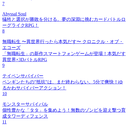
7
Abyssal Soul
犠牲と選択が勝敗を分ける。夢の深淵に挑むカードバトルロ
ーグライクRPG！
8
無職転生 〜異世界行ったら本気だす〜 クロニクル・オブ・
エコーズ
「無職転生」の新作スマートフォンゲームが登場！本気だす
異世界×3DバトルRPG
9
テイペンサバイバー
ペンギンたちの"抵抗"は、まだ終わらない。5分で爽快！ゆ
るかわサバイバーアクション！
10
モンスターサバイバル
個性豊かな「タタ」を集めよう！無数のゾンビを迎え撃つ育
成タワーディフェンス
11