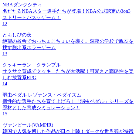
NBAダンクシティ
名だたるNBAスター選手たちが登場！NBA公式認定の3on3
ストリートバスケゲーム！
12
ともしびの夜
絶望の校舎でおっちょこちょいを導く。深夜の学校で親友を
捜す脱出系ホラーゲーム
13
クッキーラン：クランブル
サクサク育成でクッキーたちが大活躍！可愛さと戦略性を楽
しむ放置系RPG
14
弱虫ペダル レゾナンス・ペダイズム
個性的な選手たちを育て上げろ！「弱虫ペダル」シリーズを
題材とした育成シミュレーション！
15
ヴァンピール(VAMPIR)
韓国で人気を博した作品が日本上陸！ダークな世界観が特徴