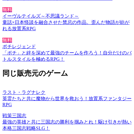
無料
イーヴルテイルズ～不思議ランド～
童話×日本怪談を融合させた禁忌の作品。歪んだ物語が紡が
れる放置系RPG
無料
ポチレジェンド
「ポチ」と絆を深めて最強のチームを作ろう！自分だけのバ
トルスタイルを極めるRPG！
同じ販売元のゲーム
ラスト・ラグナレク
英霊たちと共に魔物から世界を救おう！放置系ファンタジー
RPG
戦策三国志
最強の英雄と共に三国志の勝利を掴みとれ！駆け引きが熱い
本格三国志戦略SLG！