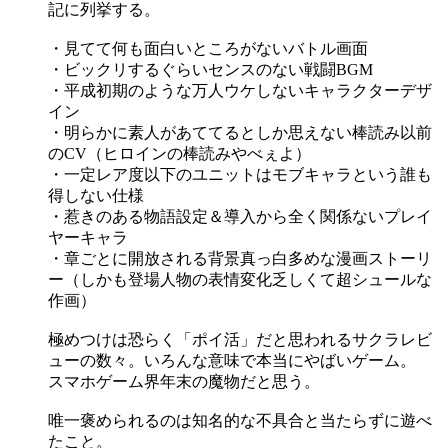
記に列挙する。
・見てて何も面白いところがないバトル画面
・ビックリするぐらいセンスのない戦闘BGM
・平成初期のような万人ウケしないキャラクターデザ
イン
・明らかに素人があててるとしか思えない棒読み以前
のCV（ヒロインの棒読みやべぇよ）
・一定レア度以下のユニットはモブキャラという誰も
得しない仕様
・惹きのある物語設定＆導入から全く関係ないプレイ
ヤーキャラ
・章ごとに開放される背景真っ白多めな漫画ストーリ
ー（しかも登場人物の表情変化乏しくて超シュールな
作画）
極めつけは恐らく「ポイ活」だと思われるサクラレビ
ューの数々。いろんな意味で本当にやばいゲーム。
スマホゲーム界年末の魔物だと思う。
唯一褒められるのは知名的な不具合と当たらずに遊べ
たこと。