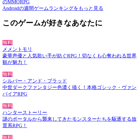
のMMORPG
Androidの週間ゲームランキングをもっと見る
このゲームが好きなあなたに
無料
メメントモリ
豪華声優と人気歌い手が紡ぐRPG！切なくも心奪われる世界
観が魅力！
無料
シルバー・アンド・ブラッド
中世ダークファンタジー色濃く描く！本格ゴシック・ヴァン
パイアRPG
無料
ハンターストーリー
謎のポータルから襲来してきたモンスターたちを駆逐する放
置系RPG！
無料