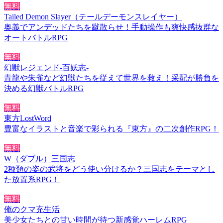
無料
Tailed Demon Slayer（テールデーモンスレイヤー）
奥義でアンデッドたちを蹴散らせ！手動操作も爽快感抜群な
オートバトルRPG
無料
幻獣レジェンド-百妖志-
青龍や朱雀など幻獣たちを従えて世界を救え！采配が勝負を
決める幻獣バトルRPG
無料
東方LostWord
豊富なイラストと音楽で彩られる『東方』の二次創作RPG！
無料
W（ダブル）三国志
2種類の姿の武将をどう使い分けるか？三国志をテーマとし
た放置系RPG！
無料
俺のクマ充生活
美少女たちとの甘い時間が待つ新感覚ハーレムRPG