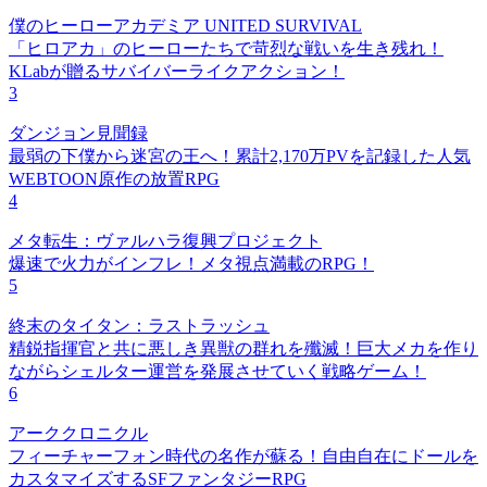
僕のヒーローアカデミア UNITED SURVIVAL
「ヒロアカ」のヒーローたちで苛烈な戦いを生き残れ！
KLabが贈るサバイバーライクアクション！
3
ダンジョン見聞録
最弱の下僕から迷宮の王へ！累計2,170万PVを記録した人気
WEBTOON原作の放置RPG
4
メタ転生：ヴァルハラ復興プロジェクト
爆速で火力がインフレ！メタ視点満載のRPG！
5
終末のタイタン：ラストラッシュ
精鋭指揮官と共に悪しき異獣の群れを殲滅！巨大メカを作り
ながらシェルター運営を発展させていく戦略ゲーム！
6
アーククロニクル
フィーチャーフォン時代の名作が蘇る！自由自在にドールを
カスタマイズするSFファンタジーRPG