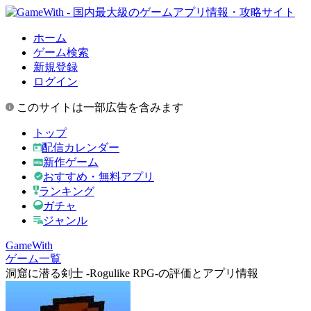
ホーム
ゲーム検索
新規登録
ログイン
このサイトは一部広告を含みます
トップ
配信カレンダー
新作ゲーム
おすすめ・無料アプリ
ランキング
ガチャ
ジャンル
GameWith
ゲーム一覧
洞窟に潜る剣士 -Rogulike RPG-の評価とアプリ情報