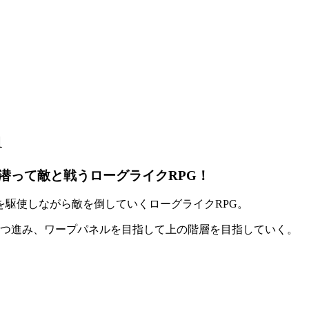
1
潜って敵と戦うローグライクRPG！
を駆使しながら敵を倒していく
ローグライクRPG
。
ずつ進み、
ワープパネル
を目指して上の階層を目指していく。