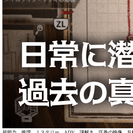
超能力、推理、ミステリー、ADV、謎解き、圧巻の映像、反