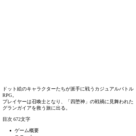
ドット絵
の
キャラクター
たちが
派手に戦う
カジュアルバトル
RPG
。
プレイヤー
は
召喚士
となり、
「四堕神」
の戦禍に見舞われた
グランガイア
を救う旅に出る。
目次
672文字
ゲーム概要