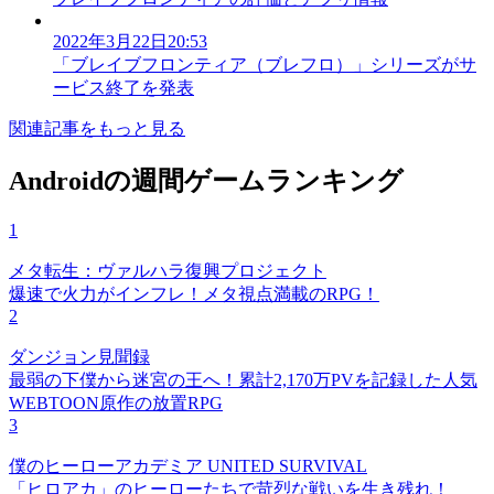
2022年3月22日20:53
「ブレイブフロンティア（ブレフロ）」シリーズがサ
ービス終了を発表
関連記事をもっと見る
Androidの週間ゲームランキング
1
メタ転生：ヴァルハラ復興プロジェクト
爆速で火力がインフレ！メタ視点満載のRPG！
2
ダンジョン見聞録
最弱の下僕から迷宮の王へ！累計2,170万PVを記録した人気
WEBTOON原作の放置RPG
3
僕のヒーローアカデミア UNITED SURVIVAL
「ヒロアカ」のヒーローたちで苛烈な戦いを生き残れ！