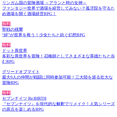
リンガム国の冒険酒場 ～アランと時の女神～
ファンタジー世界で酒場を経営してみない？孤児院を守るた
め酒場を開く酒場経営RPG！
無料
聖戦の残響
“絆”が世界を救う！少女たちと紡ぐ幻想RPG
無料
ドット異世界
多彩な異世界を冒険！召喚師としてさまざまな英雄たちと歩
むRPG
グリードオブマイト
最大9人の仲間が戦闘に同時参加可能！三大陸を巡る壮大な
冒険RPG
無料
セブンナイツ Re:BIRTH
『セブンナイツ』を現代的な解釈でリメイク！人気シリーズ
の原点を楽しめるRPG