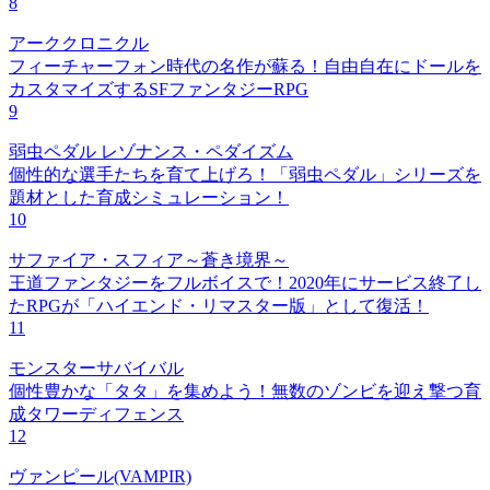
8
アーククロニクル
フィーチャーフォン時代の名作が蘇る！自由自在にドールを
カスタマイズするSFファンタジーRPG
9
弱虫ペダル レゾナンス・ペダイズム
個性的な選手たちを育て上げろ！「弱虫ペダル」シリーズを
題材とした育成シミュレーション！
10
サファイア・スフィア～蒼き境界～
王道ファンタジーをフルボイスで！2020年にサービス終了し
たRPGが「ハイエンド・リマスター版」として復活！
11
モンスターサバイバル
個性豊かな「タタ」を集めよう！無数のゾンビを迎え撃つ育
成タワーディフェンス
12
ヴァンピール(VAMPIR)