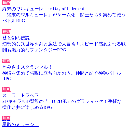
無料
終末のワルキューレ The Day of Judgment
「終末のワルキューレ」がゲーム化。闘士たちを集めて戦う
バトルRPG
無料
杖と剣の伝説
幻想的な異世界を剣と魔法で大冒険！スピード感あふれる戦
闘も魅力的なファンタジーRPG
無料
かみさまスクランブル！
神様を集めて強敵に立ち向かおう。仲間と紡ぐ神話バトル
RPG
無料
ステラートラベラー
2Dキャラ×3D背景の「HD-2D風」のグラフィック！手軽な
操作と共に楽しめるRPG！
無料
星影のミラージュ