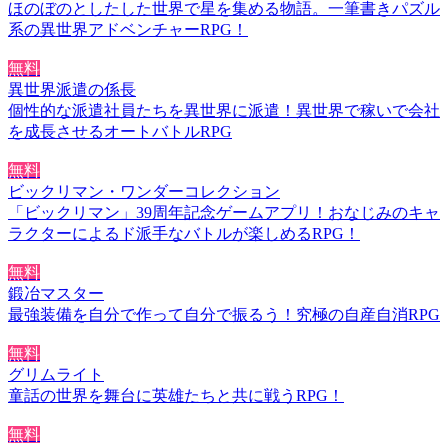
ほのぼのとしたした世界で星を集める物語。一筆書きパズル
系の異世界アドベンチャーRPG！
無料
異世界派遣の係長
個性的な派遣社員たちを異世界に派遣！異世界で稼いで会社
を成長させるオートバトルRPG
無料
ビックリマン・ワンダーコレクション
「ビックリマン」39周年記念ゲームアプリ！おなじみのキャ
ラクターによるド派手なバトルが楽しめるRPG！
無料
鍛冶マスター
最強装備を自分で作って自分で振るう！究極の自産自消RPG
無料
グリムライト
童話の世界を舞台に英雄たちと共に戦うRPG！
無料