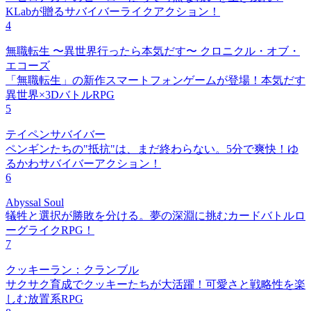
KLabが贈るサバイバーライクアクション！
4
無職転生 〜異世界行ったら本気だす〜 クロニクル・オブ・
エコーズ
「無職転生」の新作スマートフォンゲームが登場！本気だす
異世界×3DバトルRPG
5
テイペンサバイバー
ペンギンたちの"抵抗"は、まだ終わらない。5分で爽快！ゆ
るかわサバイバーアクション！
6
Abyssal Soul
犠牲と選択が勝敗を分ける。夢の深淵に挑むカードバトルロ
ーグライクRPG！
7
クッキーラン：クランブル
サクサク育成でクッキーたちが大活躍！可愛さと戦略性を楽
しむ放置系RPG