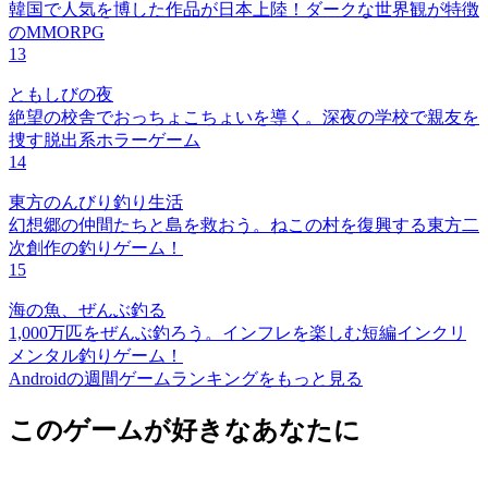
韓国で人気を博した作品が日本上陸！ダークな世界観が特徴
のMMORPG
13
ともしびの夜
絶望の校舎でおっちょこちょいを導く。深夜の学校で親友を
捜す脱出系ホラーゲーム
14
東方のんびり釣り生活
幻想郷の仲間たちと島を救おう。ねこの村を復興する東方二
次創作の釣りゲーム！
15
海の魚、ぜんぶ釣る
1,000万匹をぜんぶ釣ろう。インフレを楽しむ短編インクリ
メンタル釣りゲーム！
Androidの週間ゲームランキングをもっと見る
このゲームが好きなあなたに