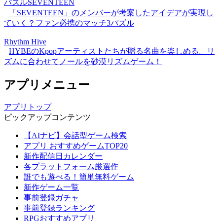
パズルSEVENTEEN
「SEVENTEEN」のメンバーが考案したアイデアが実現し
ていく？ファン必携のマッチ3パズル
Rhythm Hive
HYBEのKpopアーティストたちが贈る名曲を楽しめる。リ
ズムに合わせてノールを砂漠リズムゲーム！
アプリメニュー
アプリトップ
ピックアップコンテンツ
【AIナビ】会話型ゲーム検索
アプリ おすすめゲームTOP20
新作配信日カレンダー
各プラットフォーム厳選作
誰でも遊べる！簡単無料ゲーム
新作ゲーム一覧
事前登録ガチャ
事前登録ランキング
RPGおすすめアプリ