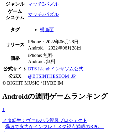
ジャンル
マッチ3パズル
ゲーム
マッチ3パズル
システム
タグ
横画面
iPhone：2022年06月28日
リリース
Android：2022年06月28日
iPhone: 無料
価格
Android: 無料
公式サイト
BTS Island:インザソム公式
公式X
@BTSINTHESEOM_JP
© BIGHIT MUSIC / HYBE IM
Androidの週間ゲームランキング
1
メタ転生：ヴァルハラ復興プロジェクト
爆速で火力がインフレ！メタ視点満載のRPG！