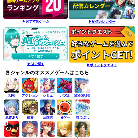
▶おすすめゲーム
▶配信カレンダー
▶AIで探す
▶ポイントクエスト
各ジャンルのオススメゲームはこちら
RPG
アクション
シミュ
パズル
MMORPG
原作あり
放置
三国志
音ゲー
暇つぶし