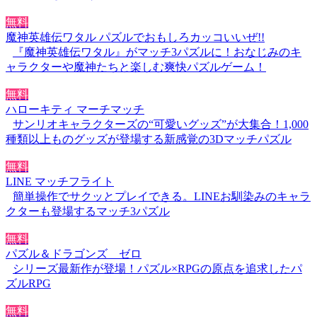
無料
魔神英雄伝ワタル パズルでおもしろカッコいいぜ!!
『魔神英雄伝ワタル』がマッチ3パズルに！おなじみのキ
ャラクターや魔神たちと楽しむ爽快パズルゲーム！
無料
ハローキティ マーチマッチ
サンリオキャラクターズの“可愛いグッズ”が大集合！1,000
種類以上ものグッズが登場する新感覚の3Dマッチパズル
無料
LINE マッチフライト
簡単操作でサクッとプレイできる。LINEお馴染みのキャラ
クターも登場するマッチ3パズル
無料
パズル＆ドラゴンズ ゼロ
シリーズ最新作が登場！パズル×RPGの原点を追求したパ
ズルRPG
無料