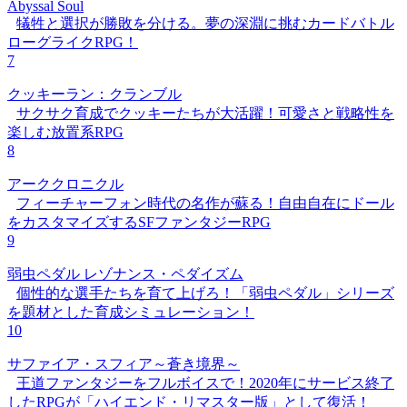
Abyssal Soul
犠牲と選択が勝敗を分ける。夢の深淵に挑むカードバトル
ローグライクRPG！
7
クッキーラン：クランブル
サクサク育成でクッキーたちが大活躍！可愛さと戦略性を
楽しむ放置系RPG
8
アーククロニクル
フィーチャーフォン時代の名作が蘇る！自由自在にドール
をカスタマイズするSFファンタジーRPG
9
弱虫ペダル レゾナンス・ペダイズム
個性的な選手たちを育て上げろ！「弱虫ペダル」シリーズ
を題材とした育成シミュレーション！
10
サファイア・スフィア～蒼き境界～
王道ファンタジーをフルボイスで！2020年にサービス終了
したRPGが「ハイエンド・リマスター版」として復活！