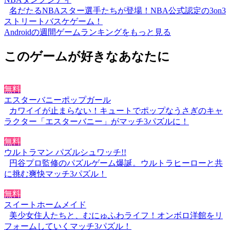
名だたるNBAスター選手たちが登場！NBA公式認定の3on3
ストリートバスケゲーム！
Androidの週間ゲームランキングをもっと見る
このゲームが好きなあなたに
無料
エスターバニーポップガール
カワイイが止まらない！キュートでポップなうさぎのキャ
ラクター「エスターバニー」がマッチ3パズルに！
無料
ウルトラマン パズルシュワッチ!!
円谷プロ監修のパズルゲーム爆誕。ウルトラヒーローと共
に挑む爽快マッチ3パズル！
無料
スイートホームメイド
美少女住人たちと、むにゅふわライフ！オンボロ洋館をリ
フォームしていくマッチ3パズル！