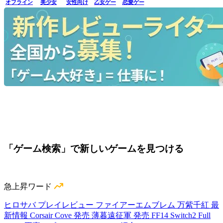
オフライン
美少女
女性向け
乙女ゲー
恋愛ゲー
「ゲーム検索」で新しいゲームを見つける
急上昇ワード
ヒロサバ プレイレビュー
ファイアーエムブレム 万紫千紅 最
新情報
Corsair Cove 発売
薄暮遠征軍 発売
FF14 Switch2
Full