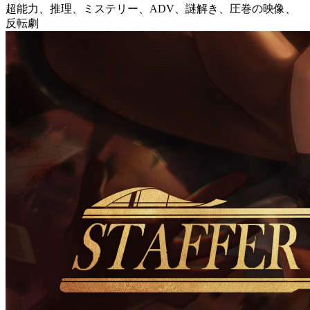
超能力、推理、ミステリー、ADV、謎解き、圧巻の映像、
反転劇