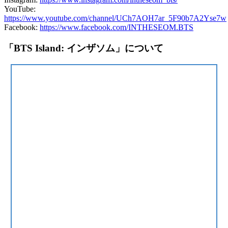
YouTube:
https://www.youtube.com/channel/UCh7AOH7ar_5F90b7A2Yse7w
Facebook:
https://www.facebook.com/INTHESEOM.BTS
「BTS Island: インザソム」について