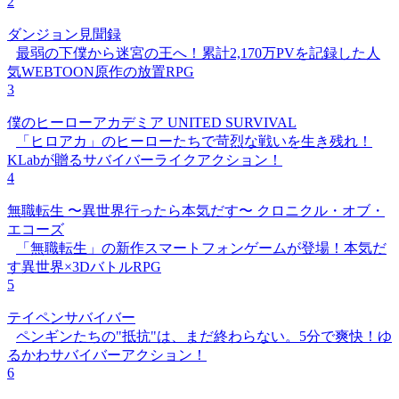
2
ダンジョン見聞録
最弱の下僕から迷宮の王へ！累計2,170万PVを記録した人
気WEBTOON原作の放置RPG
3
僕のヒーローアカデミア UNITED SURVIVAL
「ヒロアカ」のヒーローたちで苛烈な戦いを生き残れ！
KLabが贈るサバイバーライクアクション！
4
無職転生 〜異世界行ったら本気だす〜 クロニクル・オブ・
エコーズ
「無職転生」の新作スマートフォンゲームが登場！本気だ
す異世界×3DバトルRPG
5
テイペンサバイバー
ペンギンたちの"抵抗"は、まだ終わらない。5分で爽快！ゆ
るかわサバイバーアクション！
6