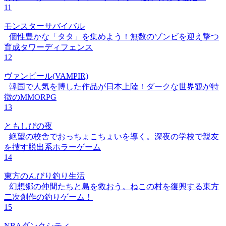
11
モンスターサバイバル
個性豊かな「タタ」を集めよう！無数のゾンビを迎え撃つ
育成タワーディフェンス
12
ヴァンピール(VAMPIR)
韓国で人気を博した作品が日本上陸！ダークな世界観が特
徴のMMORPG
13
ともしびの夜
絶望の校舎でおっちょこちょいを導く。深夜の学校で親友
を捜す脱出系ホラーゲーム
14
東方のんびり釣り生活
幻想郷の仲間たちと島を救おう。ねこの村を復興する東方
二次創作の釣りゲーム！
15
NBAダンクシティ