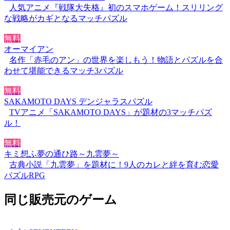
人気アニメ『戦隊大失格』初のスマホゲーム！スリリング
な戦略がカギとなるマッチパズル
無料
オーマイアン
名作「赤毛のアン」の世界を楽しもう！物語とパズルを合
わせて堪能できるマッチ3パズル
無料
SAKAMOTO DAYS デンジャラスパズル
TVアニメ「SAKAMOTO DAYS」が題材の3マッチパズ
ル！
無料
キミ想ふ夢の通ひ路～九雲夢～
古典小説「九雲夢」を題材に！9人のカレと絆を育む恋愛
パズルRPG
同じ販売元のゲーム