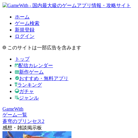
ホーム
ゲーム検索
新規登録
ログイン
このサイトは一部広告を含みます
トップ
配信カレンダー
新作ゲーム
おすすめ・無料アプリ
ランキング
ガチャ
ジャンル
GameWith
ゲーム一覧
蒼穹のプリンセス2
感想・雑談掲示板