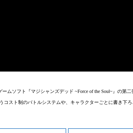
ゲームソフト『
マジシャンズデッド ~Force of the Soul~
』の
第二
戦うコスト制のバトルシステム
や、キャラクターごとに
書き下ろ