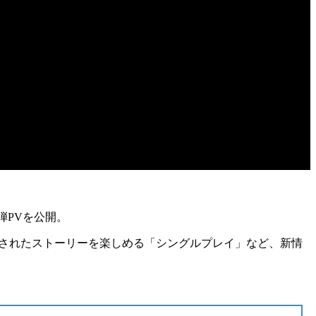
弾PVを公開
。
されたストーリー
を楽しめる「
シングルプレイ
」など、新情