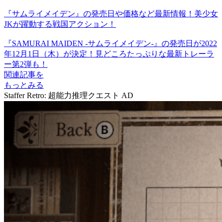
『サムライメイデン』の発売日や価格など最新情報！美少女
JKが躍動する戦国アクション！
『SAMURAI MAIDEN -サムライメイデン-』の発売日が2022
年12月1日（木）が決定！見どころたっぷりな最新トレーラ
ー第2弾も！
関連記事を
もっとみる
Staffer Retro: 超能力推理クエスト
AD