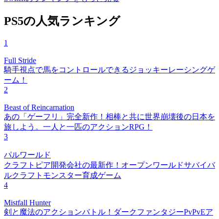
PS5の人気ランキング
1
Full Stride
騎手視点で馬をコントロールできるジョッキーレーシングゲ
ーム！
2
Beast of Reincarnation
あの「ゲーフリ」完全新作！相棒と共に世界崩壊後の日本を
旅しよう。一人と一匹のアクションRPG！
3
パルワールド
クラフトピア開発会社の最新作！オープンワールドサバイバ
ルクラフトモンスター育成ゲーム
4
Mistfall Hunter
剣と魔法のアクションバトル！ダークファンタジーPvPvEア