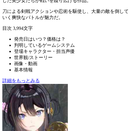
した
美少女たち
が戦いを繰り広げる作品。
刀による
剣戟アクション
や
忍術
を駆使し、大量の敵を倒して
いく爽快なバトルが魅力だ。
目次
3,994文字
発売日はいつ？価格は？
判明しているゲームシステム
登場キャラクター・担当声優
世界観/ストーリー
画像・動画
基本情報
詳細をもっとみる