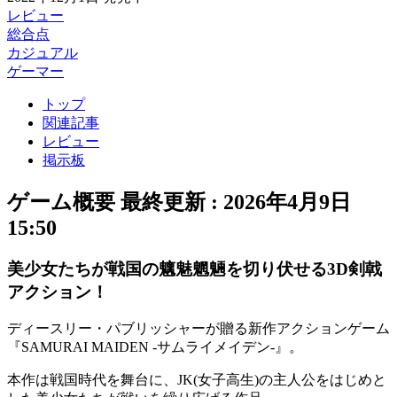
レビュー
総合点
カジュアル
ゲーマー
トップ
関連記事
レビュー
掲示板
ゲーム概要
最終更新 :
2026年4月9日
15:50
美少女たちが戦国の魑魅魍魎を切り伏せる3D剣戟
アクション！
ディースリー・パブリッシャーが贈る新作
アクション
ゲーム
『
SAMURAI MAIDEN -サムライメイデン-
』。
本作は戦国時代を舞台に、
JK(女子高生)
の主人公をはじめと