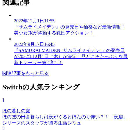
関連記事
2022年12月1日11:55
『サムライメイデン』の発売日や価格など最新情報！
美少女JKが躍動する戦国アクション！
2022年9月17日16:45
『SAMURAI MAIDEN -サムライメイデン-』の発売日
が2022年12月1日（木）が決定！見どころたっぷりな最
新トレーラー第2弾も！
関連記事をもっと見る
Switchの人気ランキング
1
ほの暮しの庭
ほのぼの田舎暮らしは夜がくるとほんのり怖い？！「夜廻」
シリーズのスタッフが贈る生活シミュ
2