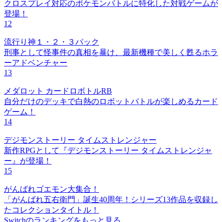
クロスプレイ対応のポケモンバトルに特化した対戦ゲームが
登場！
12
流行り神１・２・３パック
刑事として怪事件の真相を暴け、最新機種で美しく甦るホラ
ーアドベンチャー
13
メダロット カードロボトルRB
自分だけのデッキで白熱のロボットバトルが楽しめるカード
ゲーム！
14
デジモンストーリー タイムストレンジャー
新作RPGとして『デジモンストーリー タイムストレンジャ
ー』が登場！
15
がんばれゴエモン大集合！
「がんばれ五右衛門」誕生40周年！シリーズ13作品を収録し
たコレクションタイトル！
Switchのランキングをもっと見る