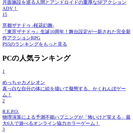
月面施設を巡る人間とアンドロイドの重厚なSFアクション
ADV！
15
亰都ザナドゥ -桜花幻舞-
『東亰ザナドゥ』生誕10周年！舞台設定が一新された完全新
作アクションRPG
PS5のランキングをもっと見る
PCの人気ランキング
1
めっちゃカメレオン
真っ白な自分の体に絵を描いて擬態する、かくれんぼゲー
ム！
2
R.E.P.O.
物理演算による予測不能ハプニングが「怖いけど笑える」最
大6人で遊べるオンライン協力ホラーゲーム！
3