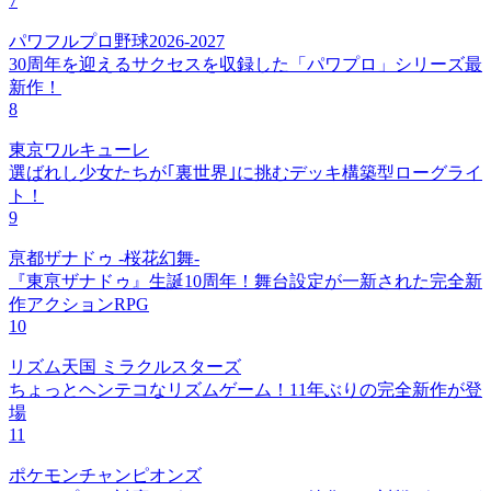
7
パワフルプロ野球2026-2027
30周年を迎えるサクセスを収録した「パワプロ」シリーズ最
新作！
8
東京ワルキューレ
選ばれし少女たちが｢裏世界｣に挑むデッキ構築型ローグライ
ト！
9
亰都ザナドゥ -桜花幻舞-
『東亰ザナドゥ』生誕10周年！舞台設定が一新された完全新
作アクションRPG
10
リズム天国 ミラクルスターズ
ちょっとヘンテコなリズムゲーム！11年ぶりの完全新作が登
場
11
ポケモンチャンピオンズ