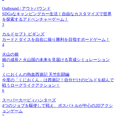
Outbound / アウトバウンド
SDGsなキャンピングカー生活！自由なカスタマイズで世界
を探索するアドベンチャーゲーム！
3
カルドセプト ビギンズ
カードとダイスを自在に操り勝利を目指すボードゲーム！
4
火山の娘
娘の成長と火山国の未来を見届ける育成シミュレーション
5
くにおくんの熱血西遊記 天竺乱闘編
今度の「くにおくん」は西遊記！自分だけのビルドを組んで
戦うローグライクアクション！
6
スーパーカービィハンターズ
4つのジョブを駆使して戦え、ボスバトルが中心の2Dアクシ
ョンゲーム