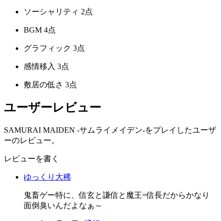
ソーシャリティ
2点
BGM
4点
グラフィック
3点
感情移入
3点
敷居の低さ
3点
ユーザーレビュー
SAMURAI MAIDEN -サムライメイデン-をプレイしたユーザ
ーのレビュー。
レビューを書く
ゆっくり大稀
鬼畜ゲー特に、信玄と謙信と魔王=信長だからかなり
面倒臭いんだよなぁ～