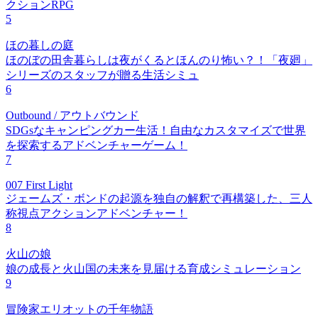
クションRPG
5
ほの暮しの庭
ほのぼの田舎暮らしは夜がくるとほんのり怖い？！「夜廻」
シリーズのスタッフが贈る生活シミュ
6
Outbound / アウトバウンド
SDGsなキャンピングカー生活！自由なカスタマイズで世界
を探索するアドベンチャーゲーム！
7
007 First Light
ジェームズ・ボンドの起源を独自の解釈で再構築した、三人
称視点アクションアドベンチャー！
8
火山の娘
娘の成長と火山国の未来を見届ける育成シミュレーション
9
冒険家エリオットの千年物語