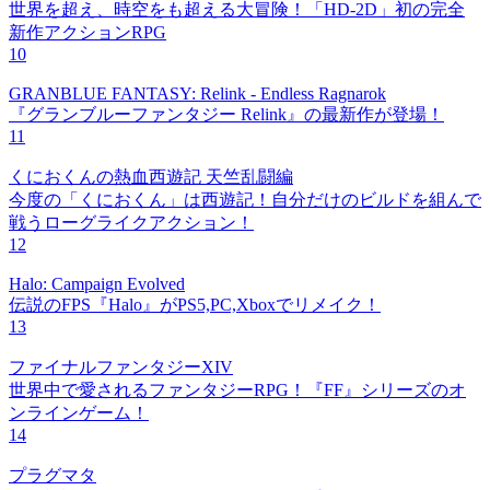
世界を超え、時空をも超える大冒険！「HD-2D」初の完全
新作アクションRPG
10
GRANBLUE FANTASY: Relink - Endless Ragnarok
『グランブルーファンタジー Relink』の最新作が登場！
11
くにおくんの熱血西遊記 天竺乱闘編
今度の「くにおくん」は西遊記！自分だけのビルドを組んで
戦うローグライクアクション！
12
Halo: Campaign Evolved
伝説のFPS『Halo』がPS5,PC,Xboxでリメイク！
13
ファイナルファンタジーXIV
世界中で愛されるファンタジーRPG！『FF』シリーズのオ
ンラインゲーム！
14
プラグマタ