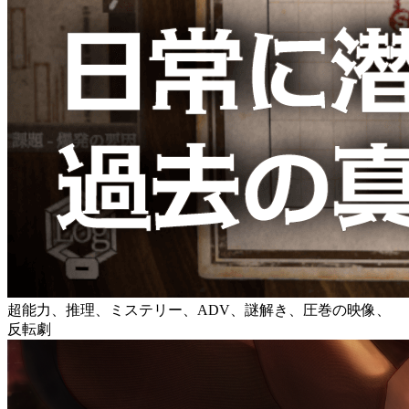
超能力、推理、ミステリー、ADV、謎解き、圧巻の映像、
反転劇