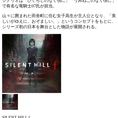
シナリオは「ひぐらしのなく頃に」「うみねこのなく頃に」
で有名な竜騎士07氏が担当。
山々に囲まれた田舎町に住む女子高生が主人公となり、「美
しいがゆえに、おぞましい。」というコンセプトをもとに、
シリーズ初の日本を舞台
とした物語が展開される。
SILENT HILL f