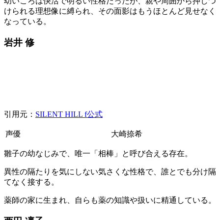
幼いころは快活で明るい性格だったが、親や周囲から押しつ
けられる理想像に縛られ、その面影はもうほとんど見せなく
なっている。
岩井 修
引用元：
SILENT HILL f公式
声優
大崎捺希
雛子の幼なじみで、唯一「相棒」と呼び合える存在。
異性の隔たりを気にしない気さくな性格で、誰とでも分け隔
てなく接する。
薬師の家に生まれ、自らも薬の知識や扱いに精通している。