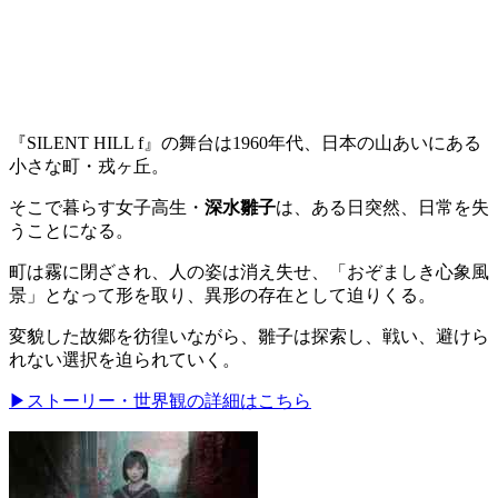
『SILENT HILL f』の舞台は1960年代、日本の山あいにある
小さな町・戎ヶ丘。
そこで暮らす女子高生・
深水雛子
は、ある日突然、日常を失
うことになる。
町は霧に閉ざされ、人の姿は消え失せ、「おぞましき心象風
景」となって形を取り、異形の存在として迫りくる。
変貌した故郷を彷徨いながら、雛子は探索し、戦い、避けら
れない選択を迫られていく。
▶ストーリー・世界観の詳細はこちら