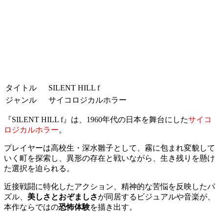
タイトル
SILENT HILL f
ジャンル
サイコロジカルホラー
『SILENT HILL f』は、1960年代の日本を舞台にした
サイコ
ロジカルホラー
。
プレイヤーは高校生・深水雛子として、霧に包まれ変貌して
いく町を探索し、異形の存在と戦いながら、生き残りを懸け
た選択を迫られる。
近接戦闘に特化したアクション、精神的な苦悩を反映したパ
ズル、
美しさとおぞましさ
が同居するビジュアルや音楽が、
本作ならではの
恐怖体験
を描き出す。