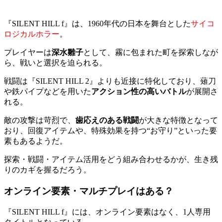
『SILENT HILL f』は、1960年代の日本を舞台とした
サイコ
ロジカルホラー
。
プレイヤーは
深水雛子
として、霧に包まれた町を探索しなが
ら、戦いと選択を迫られる。
戦闘は『SILENT HILL 2』よりも近接に特化しており、薙刀
や鉄パイプなどを用いた
アクション性の高いバトル
が展開さ
れる。
敵の攻撃は苛烈で、
歯応えのある戦闘
が大きな特徴となって
おり、回復アイテムや、特殊効果を持つ“お守り”といった要
素もあるようだ。
探索・戦闘・アイテム活用をどう組み合わせるかが、生き残
りのカギを握るだろう。
オンライン要素・マルチプレイはある？
『SILENT HILL f』には、オンライン要素はなく、1人専用