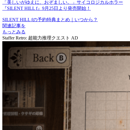
「美しいがゆえに、おぞましい。」サイコロジカルホラー
『SILENT HILL f』9月25日より発売開始！
SILENT HILL fの予約特典まとめ｜いつから？
関連記事を
もっとみる
Staffer Retro: 超能力推理クエスト
AD