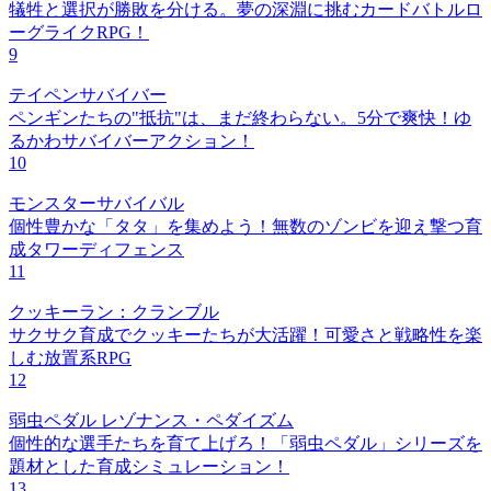
犠牲と選択が勝敗を分ける。夢の深淵に挑むカードバトルロ
ーグライクRPG！
9
テイペンサバイバー
ペンギンたちの"抵抗"は、まだ終わらない。5分で爽快！ゆ
るかわサバイバーアクション！
10
モンスターサバイバル
個性豊かな「タタ」を集めよう！無数のゾンビを迎え撃つ育
成タワーディフェンス
11
クッキーラン：クランブル
サクサク育成でクッキーたちが大活躍！可愛さと戦略性を楽
しむ放置系RPG
12
弱虫ペダル レゾナンス・ペダイズム
個性的な選手たちを育て上げろ！「弱虫ペダル」シリーズを
題材とした育成シミュレーション！
13