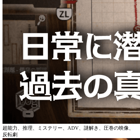
超能力、推理、ミステリー、ADV、謎解き、圧巻の映像、
反転劇