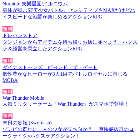
Nornium 失樂星圖/ノルニウム
身体が弾むSF美少女バトル。センシティブさMAXだけどハ
イスピードな戦闘が楽しめるアクションRPG
無料
トレハンストア
ダンジョンからアイテムを持ち帰りお店に並べよう。ハクス
ラ＆経営を両立したアクションRPG
無料
ダイナストーンズ：ビヨンド・ザ・ゲート
個性豊かなヒーローが3人1組でバトルロイヤルに興じる
MOBA
無料
War Thunder Mobile
人気ミリタリーゲーム『War Thunder』がスマホで登場！
無料
末日の劍姬 (Swordash)
ゾンビの群れに一人の少女が立ち向かう！ 爽快感抜群のロ
ーグライク×ハクスラアクション！