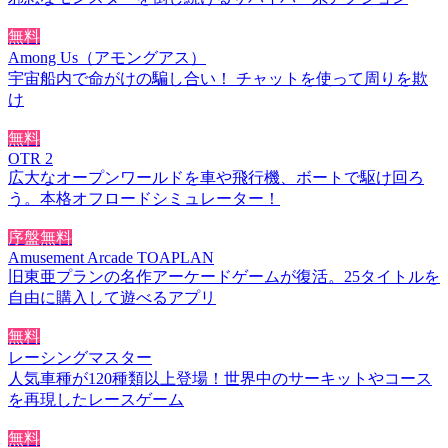
無料
Among Us（アモングアス）
宇宙船内で命がけの騙し合い！ チャットを使って周りを欺
け
無料
OTR 2
広大なオープンワールドを車や飛行機、ボートで駆け回ろ
う。本格オフロードシミュレーター！
序盤無料
Amusement Arcade TOAPLAN
旧東亜プランの名作アーケードゲームが復活。25タイトルを
自由に購入して遊べるアプリ
無料
レーシングマスター
人気車種が120種類以上登場！世界中のサーキットやコース
を再現したレースゲーム
無料