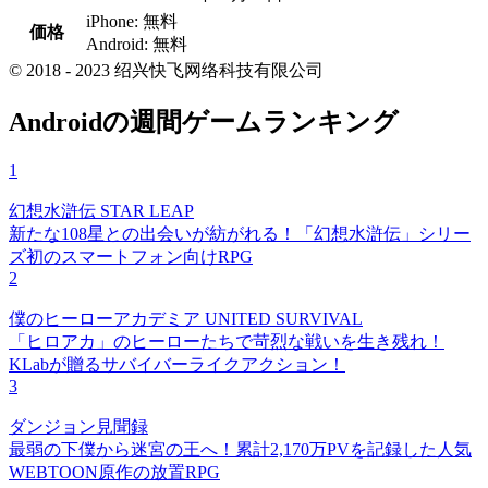
iPhone: 無料
価格
Android: 無料
© 2018 - 2023 绍兴快飞网络科技有限公司
Androidの週間ゲームランキング
1
幻想水滸伝 STAR LEAP
新たな108星との出会いが紡がれる！「幻想水滸伝」シリー
ズ初のスマートフォン向けRPG
2
僕のヒーローアカデミア UNITED SURVIVAL
「ヒロアカ」のヒーローたちで苛烈な戦いを生き残れ！
KLabが贈るサバイバーライクアクション！
3
ダンジョン見聞録
最弱の下僕から迷宮の王へ！累計2,170万PVを記録した人気
WEBTOON原作の放置RPG