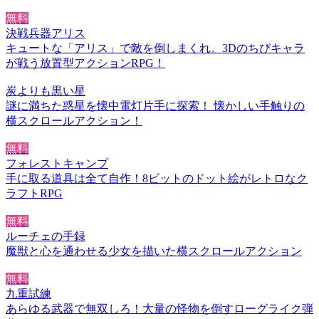
無料
決戦兵器アリス
キュートな「アリス」で敵を倒しまくれ。3Dのちびキャラ
が戦う放置型アクションRPG！
炭よりも黒い星
謎に満ちた惑星を懐中電灯片手に探索！ 懐かしい手触りの
横スクロールアクション！
無料
フォレストキャンプ
手に取る道具は全て自作！8ビットのドット絵がレトロなク
ラフトRPG
無料
ルーチェの手録
魔獣と心を通わせる少女を描いた横スクロールアクション
無料
九重試練
あらゆる武器で無双しろ！大量の怪物を倒すローグライク弾