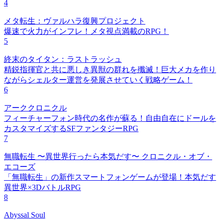
4
メタ転生：ヴァルハラ復興プロジェクト
爆速で火力がインフレ！メタ視点満載のRPG！
5
終末のタイタン：ラストラッシュ
精鋭指揮官と共に悪しき異獣の群れを殲滅！巨大メカを作り
ながらシェルター運営を発展させていく戦略ゲーム！
6
アーククロニクル
フィーチャーフォン時代の名作が蘇る！自由自在にドールを
カスタマイズするSFファンタジーRPG
7
無職転生 〜異世界行ったら本気だす〜 クロニクル・オブ・
エコーズ
「無職転生」の新作スマートフォンゲームが登場！本気だす
異世界×3DバトルRPG
8
Abyssal Soul