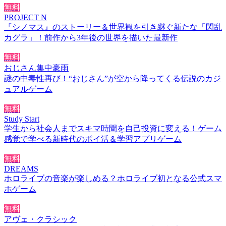
無料
PROJECT N
『シノマス』のストーリー＆世界観を引き継ぐ新たな「閃乱
カグラ」！前作から3年後の世界を描いた最新作
無料
おじさん集中豪雨
謎の中毒性再び！“おじさん”が空から降ってくる伝説のカジ
ュアルゲーム
無料
Study Start
学生から社会人までスキマ時間を自己投資に変える！ゲーム
感覚で学べる新時代のポイ活＆学習アプリゲーム
無料
DREAMS
ホロライブの音楽が楽しめる？ホロライブ初となる公式スマ
ホゲーム
無料
アヴェ・クラシック