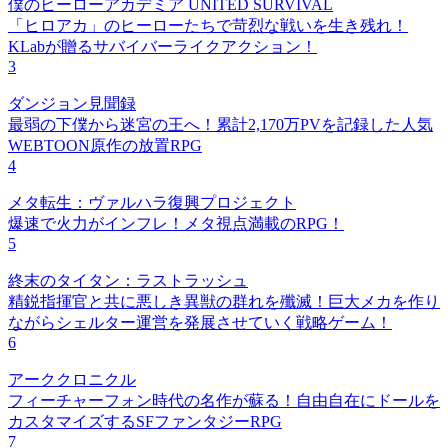
僕のヒーローアカデミア UNITED SURVIVAL
「ヒロアカ」のヒーローたちで苛烈な戦いを生き残れ！
KLabが贈るサバイバーライクアクション！
3
ダンジョン見聞録
最弱の下僕から迷宮の王へ！累計2,170万PVを記録した人気
WEBTOON原作の放置RPG
4
メタ転生：ヴァルハラ復興プロジェクト
爆速で火力がインフレ！メタ視点満載のRPG！
5
終末のタイタン：ラストラッシュ
精鋭指揮官と共に悪しき異獣の群れを殲滅！巨大メカを作り
ながらシェルター運営を発展させていく戦略ゲーム！
6
アーククロニクル
フィーチャーフォン時代の名作が蘇る！自由自在にドールを
カスタマイズするSFファンタジーRPG
7