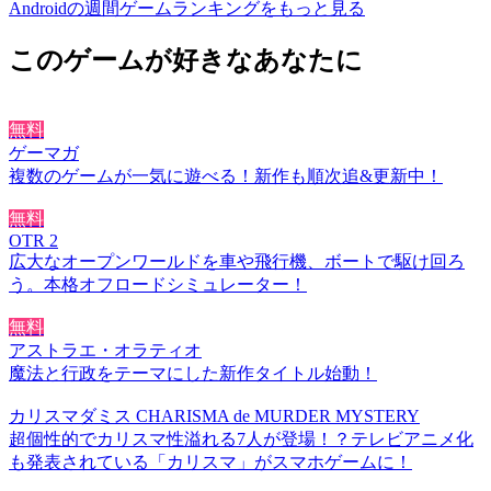
Androidの週間ゲームランキングをもっと見る
このゲームが好きなあなたに
無料
ゲーマガ
複数のゲームが一気に遊べる！新作も順次追&更新中！
無料
OTR 2
広大なオープンワールドを車や飛行機、ボートで駆け回ろ
う。本格オフロードシミュレーター！
無料
アストラエ・オラティオ
魔法と行政をテーマにした新作タイトル始動！
カリスマダミス CHARISMA de MURDER MYSTERY
超個性的でカリスマ性溢れる7人が登場！？テレビアニメ化
も発表されている「カリスマ」がスマホゲームに！