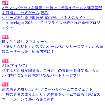
無料
Aランクパーティを離脱した俺は、元教え子たちと迷宮深部
を目指す。公式ゲーム(仮称)
シリーズ累計発行部数が180万部に上る人気タイトル！
「AnimeJapan 2026」にてサプライズ発表された新作プロジ
ェクト！
無料
魔女と百騎兵 スマホゲーム
『魔女と百騎兵』がスマホゲーム化。シリーズファンから新
規ユーザーも楽しめる内容に！
無料
AIsis(アイシス)
話すほど距離が縮まる。自分だけの関係性を育てる。会話
が“体験”になる音声対話型AIパートナーアプリ
無料
盾の勇者の成り上がり グローバルゲームプロジェクト
「盾の勇者の成り上がり」の世界をゲームで綴る！PC＆ス
マートフォンで遊べる完全新作