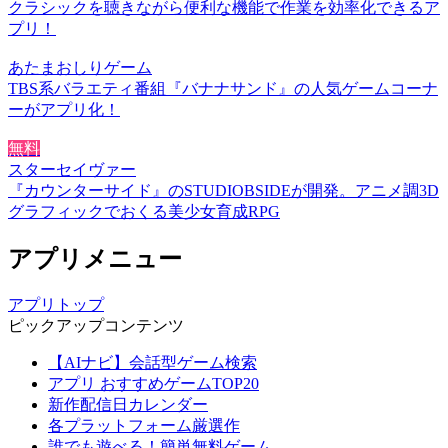
クラシックを聴きながら便利な機能で作業を効率化できるア
プリ！
あたまおしりゲーム
TBS系バラエティ番組『バナナサンド』の人気ゲームコーナ
ーがアプリ化！
無料
スターセイヴァー
『カウンターサイド』のSTUDIOBSIDEが開発。アニメ調3D
グラフィックでおくる美少女育成RPG
アプリメニュー
アプリトップ
ピックアップコンテンツ
【AIナビ】会話型ゲーム検索
アプリ おすすめゲームTOP20
新作配信日カレンダー
各プラットフォーム厳選作
誰でも遊べる！簡単無料ゲーム