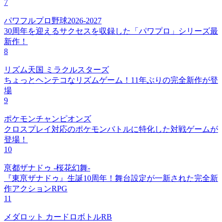
7
パワフルプロ野球2026-2027
30周年を迎えるサクセスを収録した「パワプロ」シリーズ最
新作！
8
リズム天国 ミラクルスターズ
ちょっとヘンテコなリズムゲーム！11年ぶりの完全新作が登
場
9
ポケモンチャンピオンズ
クロスプレイ対応のポケモンバトルに特化した対戦ゲームが
登場！
10
亰都ザナドゥ -桜花幻舞-
『東亰ザナドゥ』生誕10周年！舞台設定が一新された完全新
作アクションRPG
11
メダロット カードロボトルRB