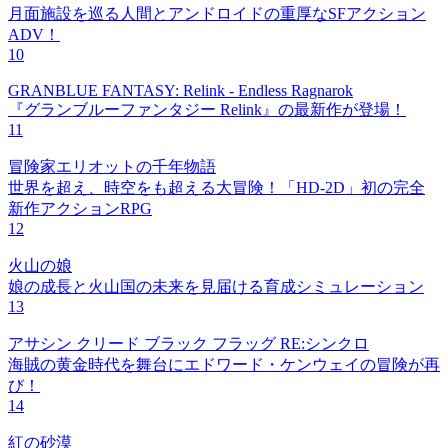
月面施設を巡る人間とアンドロイドの重厚なSFアクション
ADV！
10
GRANBLUE FANTASY: Relink - Endless Ragnarok
『グランブルーファンタジー Relink』の最新作が登場！
11
冒険家エリオットの千年物語
世界を超え、時空をも超える大冒険！「HD-2D」初の完全
新作アクションRPG
12
火山の娘
娘の成長と火山国の未来を見届ける育成シミュレーション
13
アサシン クリード ブラック フラッグ RE:シンクロ
海賊の黄金時代を舞台にエドワード・ケンウェイの冒険が再
び！
14
紅の砂漠