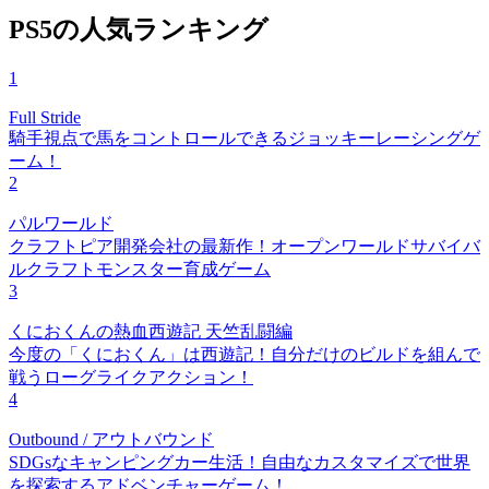
PS5の人気ランキング
1
Full Stride
騎手視点で馬をコントロールできるジョッキーレーシングゲ
ーム！
2
パルワールド
クラフトピア開発会社の最新作！オープンワールドサバイバ
ルクラフトモンスター育成ゲーム
3
くにおくんの熱血西遊記 天竺乱闘編
今度の「くにおくん」は西遊記！自分だけのビルドを組んで
戦うローグライクアクション！
4
Outbound / アウトバウンド
SDGsなキャンピングカー生活！自由なカスタマイズで世界
を探索するアドベンチャーゲーム！