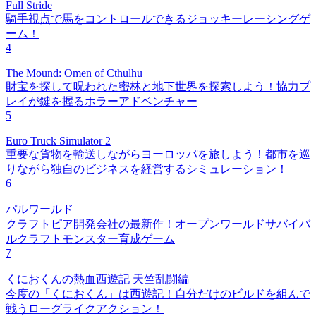
Full Stride
騎手視点で馬をコントロールできるジョッキーレーシングゲ
ーム！
4
The Mound: Omen of Cthulhu
財宝を探して呪われた密林と地下世界を探索しよう！協力プ
レイが鍵を握るホラーアドベンチャー
5
Euro Truck Simulator 2
重要な貨物を輸送しながらヨーロッパを旅しよう！都市を巡
りながら独自のビジネスを経営するシミュレーション！
6
パルワールド
クラフトピア開発会社の最新作！オープンワールドサバイバ
ルクラフトモンスター育成ゲーム
7
くにおくんの熱血西遊記 天竺乱闘編
今度の「くにおくん」は西遊記！自分だけのビルドを組んで
戦うローグライクアクション！