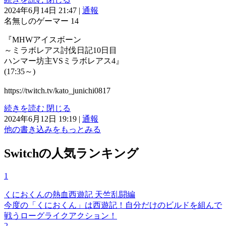
2024年6月14日 21:47
|
通報
名無しのゲーマー
14
『MHWアイスボーン
～ミラボレアス討伐日記10日目
ハンマー坊主VSミラボレアス4』
(17:35～)
https://twitch.tv/kato_junichi0817
続きを読む
閉じる
2024年6月12日 19:19
|
通報
他の書き込みをもっとみる
Switchの人気ランキング
1
くにおくんの熱血西遊記 天竺乱闘編
今度の「くにおくん」は西遊記！自分だけのビルドを組んで
戦うローグライクアクション！
2