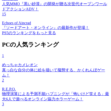
人気MMO『黒い砂漠』の開発が贈る次世代オープンワール
ドアクションADV！
15
Echoes of Aincrad
『ソードアート・オンライン』の最新作が登場！
PS5のランキングをもっと見る
PCの人気ランキング
1
めっちゃカメレオン
真っ白な自分の体に絵を描いて擬態する、かくれんぼゲー
ム！
2
R.E.P.O.
物理演算による予測不能ハプニングが「怖いけど笑える」最
大6人で遊べるオンライン協力ホラーゲーム！
3