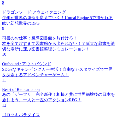
8
ドラゴンソード:アウェイクニング
少年が世界の運命を変えていく！Unreal Engine 5で描かれる
眩い幻想世界のRPG
9
司書のお仕事：魔導図書館を片付けろ！
本を全て戻すまで図書館から出られない！？膨大な蔵書を適
切な場所に運ぶ図書館整理シミュレーション！
10
Outbound / アウトバウンド
SDGsなキャンピングカー生活！自由なカスタマイズで世界
を探索するアドベンチャーゲーム！
11
Beast of Reincarnation
あの「ゲーフリ」完全新作！相棒と共に世界崩壊後の日本を
旅しよう。一人と一匹のアクションRPG！
12
ゴロツキパラダイス