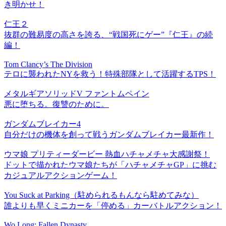
き明かせ！
仁王２
抜群の難易度の高さを誇る、“戦国死にゲー”『仁王』の続
編！
Tom Clancy’s The Division
テロに襲われたNYを救う！特殊部隊として活躍するTPS！
メタルギアソリッドV ファントムペイン
悪に堕ちる。復讐のために。
ガンダムブレイカー4
自分だけの機体を創って戦うガンダムブレイカー最新作！
ウマ娘 プリティーダービー 熱血ハチャメチャ大感謝祭！
ドットで描かれたウマ娘たちが「ハチャメチャGP」に挑む
カジュアルアクションゲーム！
You Suck at Parking（駐められるもんなら駐めてみな）
誰よりも早くミニカーを「停める」カーバトルアクション！
Wo Long: Fallen Dynasty