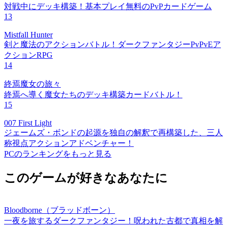
対戦中にデッキ構築！基本プレイ無料のPvPカードゲーム
13
Mistfall Hunter
剣と魔法のアクションバトル！ダークファンタジーPvPvEア
クションRPG
14
終焉魔女の旅々
終焉へ導く魔女たちのデッキ構築カードバトル！
15
007 First Light
ジェームズ・ボンドの起源を独自の解釈で再構築した、三人
称視点アクションアドベンチャー！
PCのランキングをもっと見る
このゲームが好きなあなたに
Bloodborne（ブラッドボーン）
一夜を旅するダークファンタジー！呪われた古都で真相を解