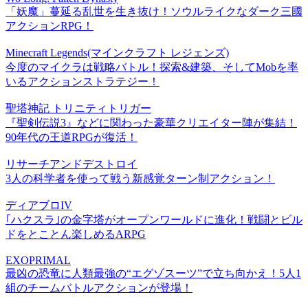
「妖魔」蔓延る乱世を生き抜け！ソウルライクなダーク三國
アクションRPG！
Minecraft Legends(マインクラフト レジェンズ)
今度のマイクラは戦略バトル！探索&建築、そしてMobを率
いるアクションストラテジー！
聖塔神記 トリニティトリガー
『聖剣伝説3』などに関わった豪華クリエイター陣が集結！
90年代の王道RPGが復活！
リサーチアンドデストロイ
3人の科学者を使って戦う新感覚ターン制アクション！
ディアブロIV
｢ハクスラ｣の金字塔がオープンワールドに進化！戦闘とビル
ドをとことん楽しめるARPG
EXOPRIMAL
最凶の恐竜に人類最強の“エグゾスーツ”で立ち向かえ！5人1
組のチームバトルアクションが登場！