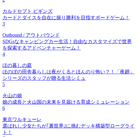
カルドセプト ビギンズ
カードとダイスを自在に操り勝利を目指すボードゲーム！
3
Outbound / アウトバウンド
SDGsなキャンピングカー生活！自由なカスタマイズで世界
を探索するアドベンチャーゲーム！
4
ほの暮しの庭
ほのぼの田舎暮らしは夜がくるとほんのり怖い？！「夜廻」
シリーズのスタッフが贈る生活シミュ
5
火山の娘
娘の成長と火山国の未来を見届ける育成シミュレーション
6
東京ワルキューレ
選ばれし少女たちが｢裏世界｣に挑むデッキ構築型ローグライ
ト！