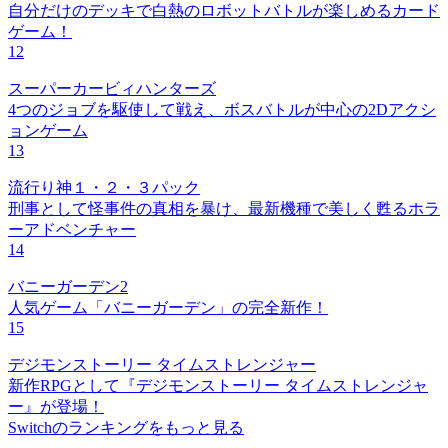
自分だけのデッキで白熱のロボットバトルが楽しめるカード
ゲーム！
12
スーパーカービィハンターズ
4つのジョブを駆使して戦え、ボスバトルが中心の2Dアクシ
ョンゲーム
13
流行り神１・２・３パック
刑事として怪事件の真相を暴け、最新機種で美しく甦るホラ
ーアドベンチャー
14
バニーガーデン2
人気ゲーム「バニーガーデン」の完全新作！
15
デジモンストーリー タイムストレンジャー
新作RPGとして『デジモンストーリー タイムストレンジャ
ー』が登場！
Switchのランキングをもっと見る