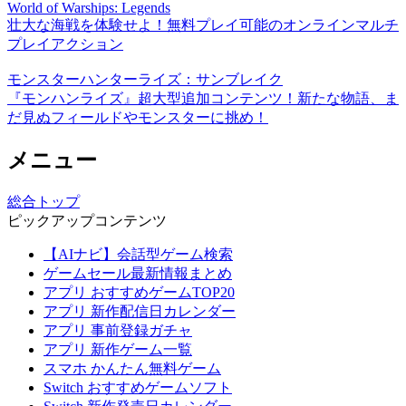
World of Warships: Legends
壮大な海戦を体験せよ！無料プレイ可能のオンラインマルチ
プレイアクション
モンスターハンターライズ：サンブレイク
『モンハンライズ』超大型追加コンテンツ！新たな物語、ま
だ見ぬフィールドやモンスターに挑め！
メニュー
総合トップ
ピックアップコンテンツ
【AIナビ】会話型ゲーム検索
ゲームセール最新情報まとめ
アプリ おすすめゲームTOP20
アプリ 新作配信日カレンダー
アプリ 事前登録ガチャ
アプリ 新作ゲーム一覧
スマホ かんたん無料ゲーム
Switch おすすめゲームソフト