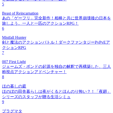
5
Beast of Reincarnation
あの「ゲーフリ」完全新作！相棒と共に世界崩壊後の日本を
旅しよう。一人と一匹のアクションRPG！
6
Mistfall Hunter
剣と魔法のアクションバトル！ダークファンタジーPvPvEア
クションRPG
7
007 First Light
ジェームズ・ボンドの起源を独自の解釈で再構築した、三人
称視点アクションアドベンチャー！
8
ほの暮しの庭
ほのぼの田舎暮らしは夜がくるとほんのり怖い？！「夜廻」
シリーズのスタッフが贈る生活シミュ
9
プラグマタ