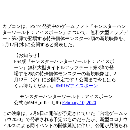
カプコンは、PS4で発売中のゲームソフト
『モンスターハン
ターワールド：アイスボーン』
について、無料大型アップデ
ート第3弾で登場する
特殊個体モンスター2頭の新規映像
を、
2月12日(水)に公開すると発表した。
【お知らせ】
PS4版『モンスターハンターワールド：アイスボ
ーン』無料大型タイトルアップデート第3弾で登
場する2頭の特殊個体モンスターの新規映像は、2
月12日（水）に公開予定です！公開まで今しばら
くお待ちください。
#MHWアイスボーン
— モンスターハンターワールド：アイスボーン
公式 (@MH_official_JP)
February 10, 2020
この映像は、2月9日に開催が予定されていた
「台北ゲームシ
ョウ2020」で発表される予定のもの
だったが、新型コロナウ
ィルスによる
同イベントの開催延期
に伴い、公開が見送られ