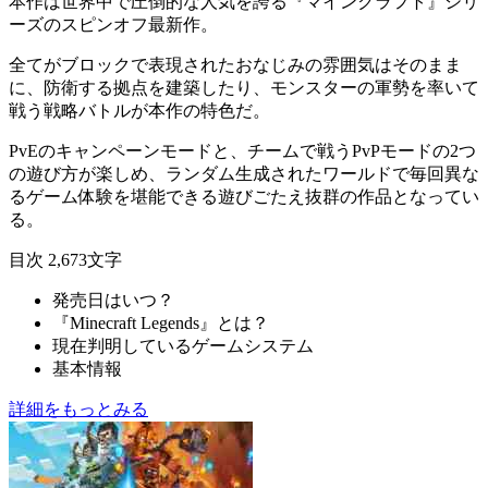
本作は世界中で圧倒的な人気を誇る『
マインクラフト
』シリ
ーズの
スピンオフ最新作
。
全てがブロックで表現されたおなじみの雰囲気はそのまま
に、防衛する
拠点を建築
したり、モンスターの軍勢を率いて
戦う
戦略バトル
が本作の特色だ。
PvEの
キャンペーンモード
と、チームで戦う
PvPモード
の2つ
の遊び方が楽しめ、ランダム生成されたワールドで
毎回異な
るゲーム体験
を堪能できる遊びごたえ抜群の作品となってい
る。
目次
2,673文字
発売日はいつ？
『Minecraft Legends』とは？
現在判明しているゲームシステム
基本情報
詳細をもっとみる