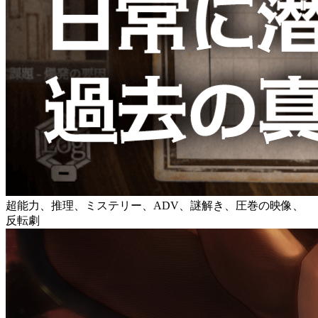
超能力、推理、ミステリー、ADV、謎解き、圧巻の映像、
反転劇