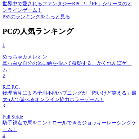
世界中で愛されるファンタジーRPG！『FF』シリーズのオ
ンラインゲーム！
PS5のランキングをもっと見る
PCの人気ランキング
1
めっちゃカメレオン
真っ白な自分の体に絵を描いて擬態する、かくれんぼゲー
ム！
2
R.E.P.O.
物理演算による予測不能ハプニングが「怖いけど笑える」最
大6人で遊べるオンライン協力ホラーゲーム！
3
Full Stride
騎手視点で馬をコントロールできるジョッキーレーシングゲ
ーム！
4