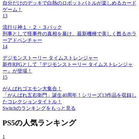
自分だけのデッキで白熱のロボットバトルが楽しめるカード
ゲーム！
13
流行り神１・２・３パック
刑事として怪事件の真相を暴け、最新機種で美しく甦るホラ
ーアドベンチャー
14
デジモンストーリー タイムストレンジャー
新作RPGとして『デジモンストーリー タイムストレンジャ
ー』が登場！
15
がんばれゴエモン大集合！
「がんばれ五右衛門」誕生40周年！シリーズ13作品を収録し
たコレクションタイトル！
Switchのランキングをもっと見る
PS5の人気ランキング
1