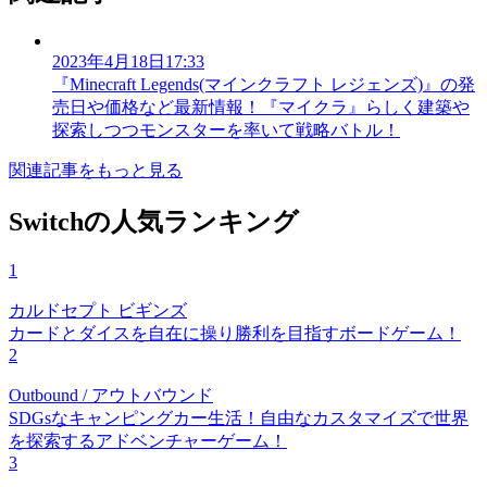
2023年4月18日17:33
『Minecraft Legends(マインクラフト レジェンズ)』の発
売日や価格など最新情報！『マイクラ』らしく建築や
探索しつつモンスターを率いて戦略バトル！
関連記事をもっと見る
Switchの人気ランキング
1
カルドセプト ビギンズ
カードとダイスを自在に操り勝利を目指すボードゲーム！
2
Outbound / アウトバウンド
SDGsなキャンピングカー生活！自由なカスタマイズで世界
を探索するアドベンチャーゲーム！
3