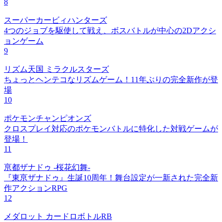
8
スーパーカービィハンターズ
4つのジョブを駆使して戦え、ボスバトルが中心の2Dアクシ
ョンゲーム
9
リズム天国 ミラクルスターズ
ちょっとヘンテコなリズムゲーム！11年ぶりの完全新作が登
場
10
ポケモンチャンピオンズ
クロスプレイ対応のポケモンバトルに特化した対戦ゲームが
登場！
11
亰都ザナドゥ -桜花幻舞-
『東亰ザナドゥ』生誕10周年！舞台設定が一新された完全新
作アクションRPG
12
メダロット カードロボトルRB