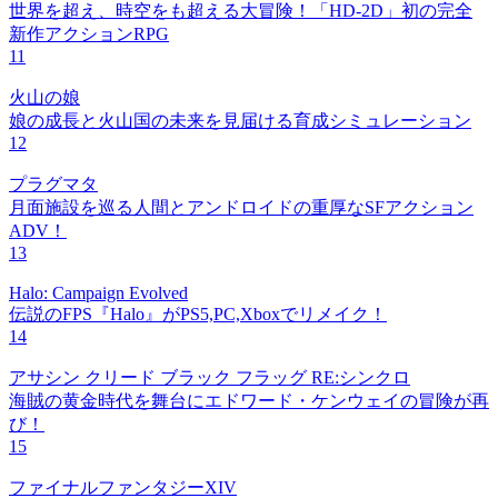
世界を超え、時空をも超える大冒険！「HD-2D」初の完全
新作アクションRPG
11
火山の娘
娘の成長と火山国の未来を見届ける育成シミュレーション
12
プラグマタ
月面施設を巡る人間とアンドロイドの重厚なSFアクション
ADV！
13
Halo: Campaign Evolved
伝説のFPS『Halo』がPS5,PC,Xboxでリメイク！
14
アサシン クリード ブラック フラッグ RE:シンクロ
海賊の黄金時代を舞台にエドワード・ケンウェイの冒険が再
び！
15
ファイナルファンタジーXIV