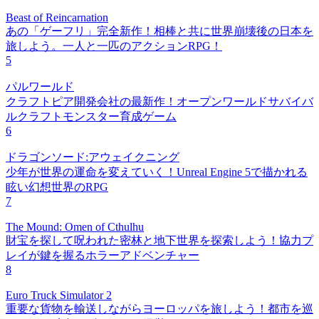
Beast of Reincarnation
あの「ゲーフリ」完全新作！相棒と共に世界崩壊後の日本を
旅しよう。一人と一匹のアクションRPG！
5
パルワールド
クラフトピア開発会社の最新作！オープンワールドサバイバ
ルクラフトモンスター育成ゲーム
6
ドラゴンソード:アウェイクニング
少年が世界の運命を変えていく！Unreal Engine 5で描かれる
眩い幻想世界のRPG
7
The Mound: Omen of Cthulhu
財宝を探して呪われた密林と地下世界を探索しよう！協力プ
レイが鍵を握るホラーアドベンチャー
8
Euro Truck Simulator 2
重要な貨物を輸送しながらヨーロッパを旅しよう！都市を巡