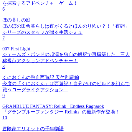
を探索するアドベンチャーゲーム！
6
ほの暮しの庭
ほのぼの田舎暮らしは夜がくるとほんのり怖い？！「夜廻」
シリーズのスタッフが贈る生活シミュ
7
007 First Light
ジェームズ・ボンドの起源を独自の解釈で再構築した、三人
称視点アクションアドベンチャー！
8
くにおくんの熱血西遊記 天竺乱闘編
今度の「くにおくん」は西遊記！自分だけのビルドを組んで
戦うローグライクアクション！
9
GRANBLUE FANTASY: Relink - Endless Ragnarok
『グランブルーファンタジー Relink』の最新作が登場！
10
冒険家エリオットの千年物語