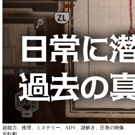
超能力、推理、ミステリー、ADV、謎解き、圧巻の映像、
反転劇