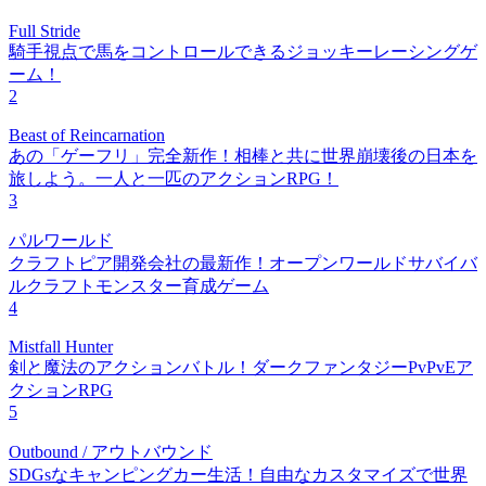
Full Stride
騎手視点で馬をコントロールできるジョッキーレーシングゲ
ーム！
2
Beast of Reincarnation
あの「ゲーフリ」完全新作！相棒と共に世界崩壊後の日本を
旅しよう。一人と一匹のアクションRPG！
3
パルワールド
クラフトピア開発会社の最新作！オープンワールドサバイバ
ルクラフトモンスター育成ゲーム
4
Mistfall Hunter
剣と魔法のアクションバトル！ダークファンタジーPvPvEア
クションRPG
5
Outbound / アウトバウンド
SDGsなキャンピングカー生活！自由なカスタマイズで世界