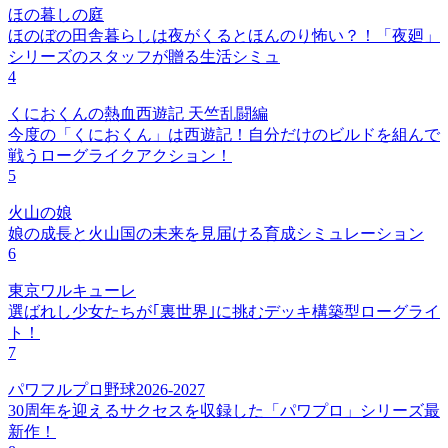
ほの暮しの庭
ほのぼの田舎暮らしは夜がくるとほんのり怖い？！「夜廻」
シリーズのスタッフが贈る生活シミュ
4
くにおくんの熱血西遊記 天竺乱闘編
今度の「くにおくん」は西遊記！自分だけのビルドを組んで
戦うローグライクアクション！
5
火山の娘
娘の成長と火山国の未来を見届ける育成シミュレーション
6
東京ワルキューレ
選ばれし少女たちが｢裏世界｣に挑むデッキ構築型ローグライ
ト！
7
パワフルプロ野球2026-2027
30周年を迎えるサクセスを収録した「パワプロ」シリーズ最
新作！