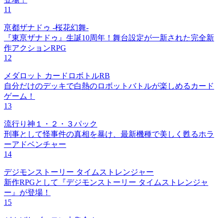
11
亰都ザナドゥ -桜花幻舞-
『東亰ザナドゥ』生誕10周年！舞台設定が一新された完全新
作アクションRPG
12
メダロット カードロボトルRB
自分だけのデッキで白熱のロボットバトルが楽しめるカード
ゲーム！
13
流行り神１・２・３パック
刑事として怪事件の真相を暴け、最新機種で美しく甦るホラ
ーアドベンチャー
14
デジモンストーリー タイムストレンジャー
新作RPGとして『デジモンストーリー タイムストレンジャ
ー』が登場！
15