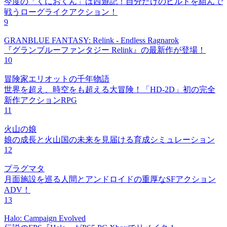
今度の「くにおくん」は西遊記！自分だけのビルドを組んで
戦うローグライクアクション！
9
GRANBLUE FANTASY: Relink - Endless Ragnarok
『グランブルーファンタジー Relink』の最新作が登場！
10
冒険家エリオットの千年物語
世界を超え、時空をも超える大冒険！「HD-2D」初の完全
新作アクションRPG
11
火山の娘
娘の成長と火山国の未来を見届ける育成シミュレーション
12
プラグマタ
月面施設を巡る人間とアンドロイドの重厚なSFアクション
ADV！
13
Halo: Campaign Evolved