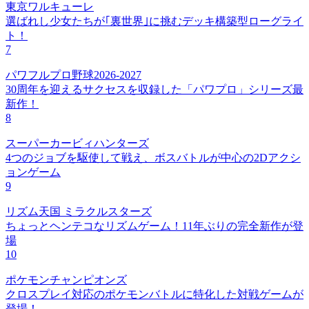
東京ワルキューレ
選ばれし少女たちが｢裏世界｣に挑むデッキ構築型ローグライ
ト！
7
パワフルプロ野球2026-2027
30周年を迎えるサクセスを収録した「パワプロ」シリーズ最
新作！
8
スーパーカービィハンターズ
4つのジョブを駆使して戦え、ボスバトルが中心の2Dアクシ
ョンゲーム
9
リズム天国 ミラクルスターズ
ちょっとヘンテコなリズムゲーム！11年ぶりの完全新作が登
場
10
ポケモンチャンピオンズ
クロスプレイ対応のポケモンバトルに特化した対戦ゲームが
登場！