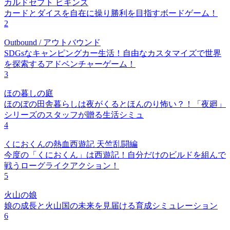
カルドセプト ビギンズ
カードとダイスを自在に操り勝利を目指すボードゲーム！
2
Outbound / アウトバウンド
SDGsなキャンピングカー生活！自由なカスタマイズで世界
を探索するアドベンチャーゲーム！
3
ほの暮しの庭
ほのぼの田舎暮らしは夜がくるとほんのり怖い？！「夜廻」
シリーズのスタッフが贈る生活シミュ
4
くにおくんの熱血西遊記 天竺乱闘編
今度の「くにおくん」は西遊記！自分だけのビルドを組んで
戦うローグライクアクション！
5
火山の娘
娘の成長と火山国の未来を見届ける育成シミュレーション
6