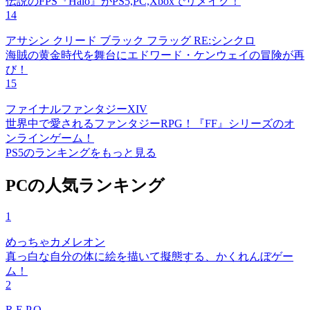
伝説のFPS『Halo』がPS5,PC,Xboxでリメイク！
14
アサシン クリード ブラック フラッグ RE:シンクロ
海賊の黄金時代を舞台にエドワード・ケンウェイの冒険が再
び！
15
ファイナルファンタジーXIV
世界中で愛されるファンタジーRPG！『FF』シリーズのオ
ンラインゲーム！
PS5のランキングをもっと見る
PCの人気ランキング
1
めっちゃカメレオン
真っ白な自分の体に絵を描いて擬態する、かくれんぼゲー
ム！
2
R.E.P.O.