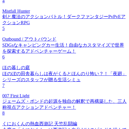
4
Mistfall Hunter
剣と魔法のアクションバトル！ダークファンタジーPvPvEア
クションRPG
5
Outbound / アウトバウンド
SDGsなキャンピングカー生活！自由なカスタマイズで世界
を探索するアドベンチャーゲーム！
6
ほの暮しの庭
ほのぼの田舎暮らしは夜がくるとほんのり怖い？！「夜廻」
シリーズのスタッフが贈る生活シミュ
7
007 First Light
ジェームズ・ボンドの起源を独自の解釈で再構築した、三人
称視点アクションアドベンチャー！
8
くにおくんの熱血西遊記 天竺乱闘編