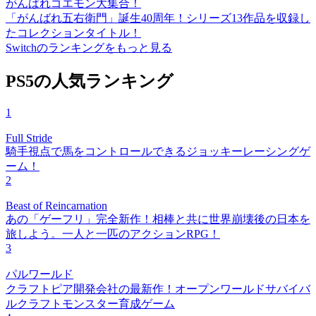
がんばれゴエモン大集合！
「がんばれ五右衛門」誕生40周年！シリーズ13作品を収録し
たコレクションタイトル！
Switchのランキングをもっと見る
PS5の人気ランキング
1
Full Stride
騎手視点で馬をコントロールできるジョッキーレーシングゲ
ーム！
2
Beast of Reincarnation
あの「ゲーフリ」完全新作！相棒と共に世界崩壊後の日本を
旅しよう。一人と一匹のアクションRPG！
3
パルワールド
クラフトピア開発会社の最新作！オープンワールドサバイバ
ルクラフトモンスター育成ゲーム