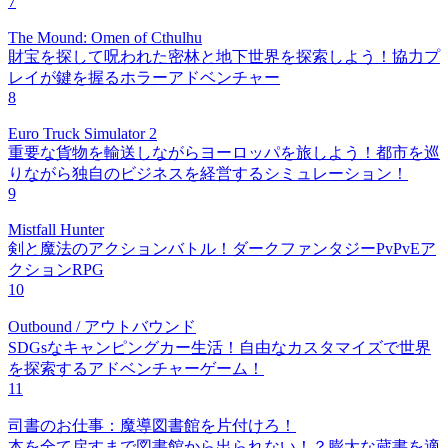
7
The Mound: Omen of Cthulhu
財宝を探して呪われた密林と地下世界を探索しよう！協力プ
レイが鍵を握るホラーアドベンチャー
8
Euro Truck Simulator 2
重要な貨物を輸送しながらヨーロッパを旅しよう！都市を巡
りながら独自のビジネスを経営するシミュレーション！
9
Mistfall Hunter
剣と魔法のアクションバトル！ダークファンタジーPvPvEア
クションRPG
10
Outbound / アウトバウンド
SDGsなキャンピングカー生活！自由なカスタマイズで世界
を探索するアドベンチャーゲーム！
11
司書のお仕事：魔導図書館を片付けろ！
本を全て戻すまで図書館から出られない！？膨大な蔵書を適