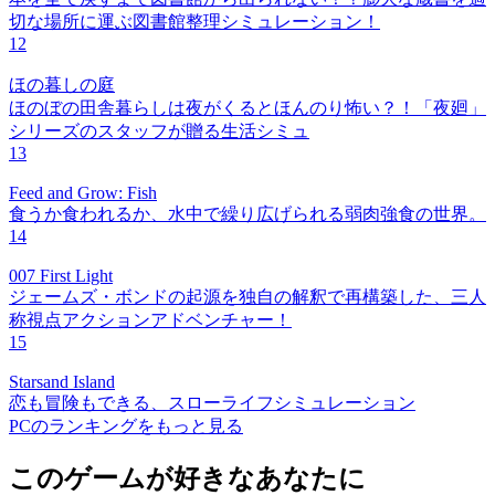
切な場所に運ぶ図書館整理シミュレーション！
12
ほの暮しの庭
ほのぼの田舎暮らしは夜がくるとほんのり怖い？！「夜廻」
シリーズのスタッフが贈る生活シミュ
13
Feed and Grow: Fish
食うか食われるか、水中で繰り広げられる弱肉強食の世界。
14
007 First Light
ジェームズ・ボンドの起源を独自の解釈で再構築した、三人
称視点アクションアドベンチャー！
15
Starsand Island
恋も冒険もできる、スローライフシミュレーション
PCのランキングをもっと見る
このゲームが好きなあなたに