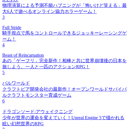
物理演算による予測不能ハプニングが「怖いけど笑える」最
大6人で遊べるオンライン協力ホラーゲーム！
3
Full Stride
騎手視点で馬をコントロールできるジョッキーレーシングゲ
ーム！
4
Beast of Reincarnation
あの「ゲーフリ」完全新作！相棒と共に世界崩壊後の日本を
旅しよう。一人と一匹のアクションRPG！
5
パルワールド
クラフトピア開発会社の最新作！オープンワールドサバイバ
ルクラフトモンスター育成ゲーム
6
ドラゴンソード:アウェイクニング
少年が世界の運命を変えていく！Unreal Engine 5で描かれる
眩い幻想世界のRPG