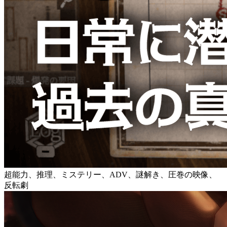
超能力、推理、ミステリー、ADV、謎解き、圧巻の映像、
反転劇