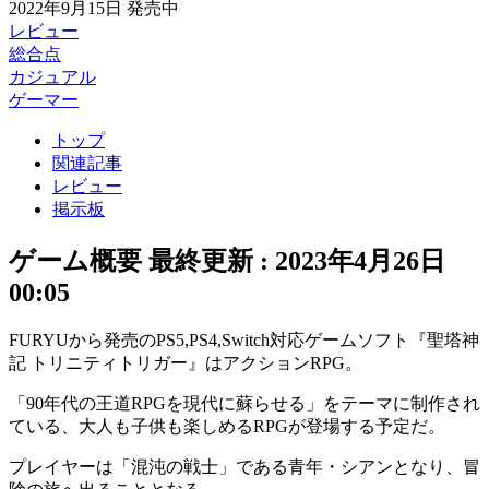
2022年9月15日
発売中
レビュー
総合点
カジュアル
ゲーマー
トップ
関連記事
レビュー
掲示板
ゲーム概要
最終更新 :
2023年4月26日
00:05
FURYUから発売のPS5,PS4,Switch対応ゲームソフト『聖塔神
記 トリニティトリガー』は
アクションRPG
。
「90年代の王道RPGを現代に蘇らせる」をテーマに制作され
ている、
大人も子供も楽しめるRPG
が登場する予定だ。
プレイヤーは「混沌の戦士」である青年・シアンとなり、冒