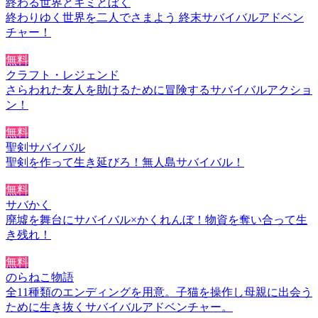
終わる世界とキミとぼく
終わりゆく世界を二人でさまよう 終末サバイバルアドベン
チャー！
無料
クラフト・レジェンド
さらわれた友人を助けるために冒険するサバイバルアクショ
ン！
無料
聖剣サバイバル
聖剣を作って生き延びろ！無人島サバイバル！
無料
サバかく
廃墟を舞台にサバイバル×かくれんぼ！物資を奪い合って生
き残れ！
無料
のらねこ物語
全11種類のエンディングを用意。子猫を操作し母親に出会う
ために生き抜くサバイバルアドベンチャー。