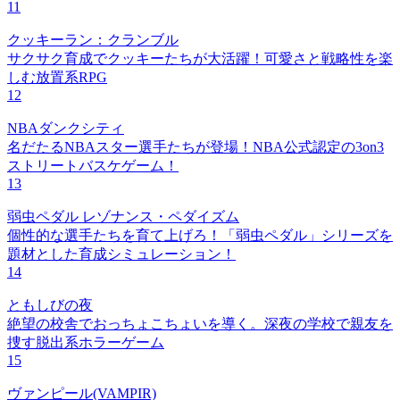
11
クッキーラン：クランブル
サクサク育成でクッキーたちが大活躍！可愛さと戦略性を楽
しむ放置系RPG
12
NBAダンクシティ
名だたるNBAスター選手たちが登場！NBA公式認定の3on3
ストリートバスケゲーム！
13
弱虫ペダル レゾナンス・ペダイズム
個性的な選手たちを育て上げろ！「弱虫ペダル」シリーズを
題材とした育成シミュレーション！
14
ともしびの夜
絶望の校舎でおっちょこちょいを導く。深夜の学校で親友を
捜す脱出系ホラーゲーム
15
ヴァンピール(VAMPIR)