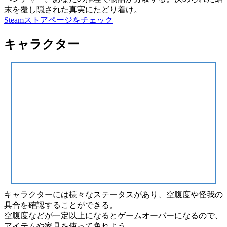
末を覆し隠された真実にたどり着け。
Steamストアページをチェック
キャラクター
キャラクター
には様々な
ステータス
があり、
空腹度
や
怪我の
具合
を確認することができる。
空腹度などが一定以上になると
ゲームオーバー
になるので、
アイテム
や
家具
を使って免れよう。