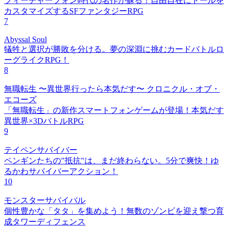
フィーチャーフォン時代の名作が蘇る！自由自在にドールを
カスタマイズするSFファンタジーRPG
7
Abyssal Soul
犠牲と選択が勝敗を分ける。夢の深淵に挑むカードバトルロ
ーグライクRPG！
8
無職転生 〜異世界行ったら本気だす〜 クロニクル・オブ・
エコーズ
「無職転生」の新作スマートフォンゲームが登場！本気だす
異世界×3DバトルRPG
9
テイペンサバイバー
ペンギンたちの"抵抗"は、まだ終わらない。5分で爽快！ゆ
るかわサバイバーアクション！
10
モンスターサバイバル
個性豊かな「タタ」を集めよう！無数のゾンビを迎え撃つ育
成タワーディフェンス