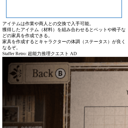
アイテム
は
作業
や
商人との交換
で入手可能。
獲得したアイテム（材料）を組み合わせると
ベット
や
椅子
な
どの家具を作成できる。
家具を作成するとキャラクターの
体調（ステータス）
が良く
なるぞ。
Staffer Retro: 超能力推理クエスト
AD