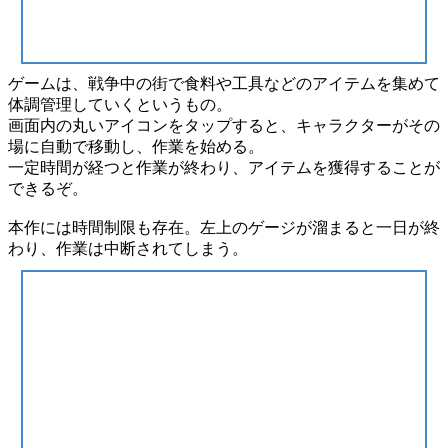
ゲームは、
戦争中の街
で食料や工具などの
アイテム
を集めて
体調管理
していくというもの。
画面内の
丸いアイコン
を
タップ
すると、キャラクターがその
場に
自動
で移動し、
作業
を始める。
一定時間
が経つと作業が終わり、
アイテム
を獲得することが
できるぞ。
本作には
時間制限
も存在。左上の
ゲージ
が溜まると一日が終
わり、作業は中断されてしまう。