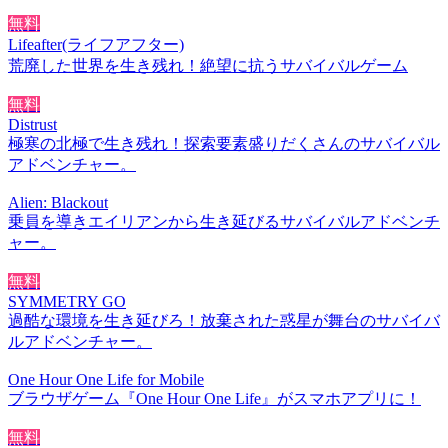
無料
Lifeafter(ライフアフター)
荒廃した世界を生き残れ！絶望に抗うサバイバルゲーム
無料
Distrust
極寒の北極で生き残れ！探索要素盛りだくさんのサバイバル
アドベンチャー。
Alien: Blackout
乗員を導きエイリアンから生き延びるサバイバルアドベンチ
ャー。
無料
SYMMETRY GO
過酷な環境を生き延びろ！放棄された惑星が舞台のサバイバ
ルアドベンチャー。
One Hour One Life for Mobile
ブラウザゲーム『One Hour One Life』がスマホアプリに！
無料