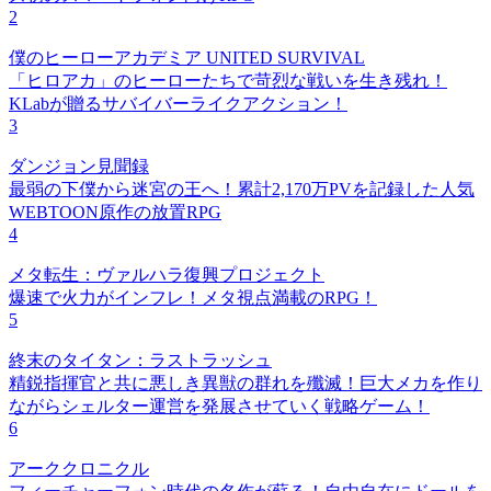
2
僕のヒーローアカデミア UNITED SURVIVAL
「ヒロアカ」のヒーローたちで苛烈な戦いを生き残れ！
KLabが贈るサバイバーライクアクション！
3
ダンジョン見聞録
最弱の下僕から迷宮の王へ！累計2,170万PVを記録した人気
WEBTOON原作の放置RPG
4
メタ転生：ヴァルハラ復興プロジェクト
爆速で火力がインフレ！メタ視点満載のRPG！
5
終末のタイタン：ラストラッシュ
精鋭指揮官と共に悪しき異獣の群れを殲滅！巨大メカを作り
ながらシェルター運営を発展させていく戦略ゲーム！
6
アーククロニクル