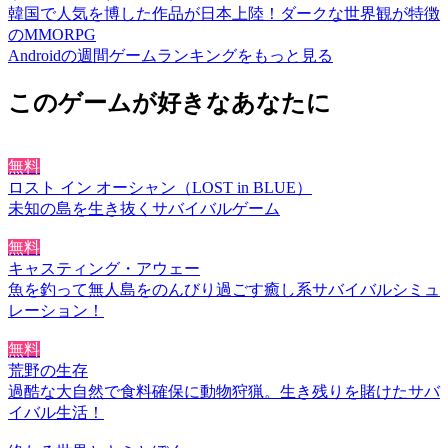
韓国で人気を博した作品が日本上陸！ダークな世界観が特徴
のMMORPG
Androidの週間ゲームランキングをもっと見る
このゲームが好きなあなたに
無料
ロスト イン オーシャン（LOST in BLUE）
未知の島を生き抜くサバイバルゲーム
無料
キャスティング・アウェー
魚を釣って無人島をのんびり過ごす癒し系サバイバルシミュ
レーション！
無料
荒野の生存
過酷な大自然で食料確保に動物狩猟。生き残りを賭けたサバ
イバル生活！