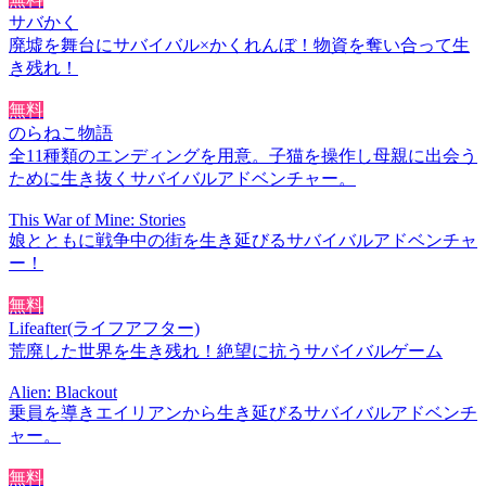
サバかく
廃墟を舞台にサバイバル×かくれんぼ！物資を奪い合って生
き残れ！
無料
のらねこ物語
全11種類のエンディングを用意。子猫を操作し母親に出会う
ために生き抜くサバイバルアドベンチャー。
This War of Mine: Stories
娘とともに戦争中の街を生き延びるサバイバルアドベンチャ
ー！
無料
Lifeafter(ライフアフター)
荒廃した世界を生き残れ！絶望に抗うサバイバルゲーム
Alien: Blackout
乗員を導きエイリアンから生き延びるサバイバルアドベンチ
ャー。
無料