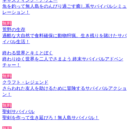
キャスティング・アウェー
魚を釣って無人島をのんびり過ごす癒し系サバイバルシミュ
レーション！
無料
荒野の生存
過酷な大自然で食料確保に動物狩猟。生き残りを賭けたサバ
イバル生活！
終わる世界とキミとぼく
終わりゆく世界を二人でさまよう 終末サバイバルアドベン
チャー！
無料
クラフト・レジェンド
さらわれた友人を助けるために冒険するサバイバルアクショ
ン！
無料
聖剣サバイバル
聖剣を作って生き延びろ！無人島サバイバル！
無料