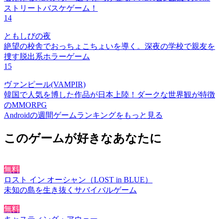
ストリートバスケゲーム！
14
ともしびの夜
絶望の校舎でおっちょこちょいを導く。深夜の学校で親友を
捜す脱出系ホラーゲーム
15
ヴァンピール(VAMPIR)
韓国で人気を博した作品が日本上陸！ダークな世界観が特徴
のMMORPG
Androidの週間ゲームランキングをもっと見る
このゲームが好きなあなたに
無料
ロスト イン オーシャン（LOST in BLUE）
未知の島を生き抜くサバイバルゲーム
無料