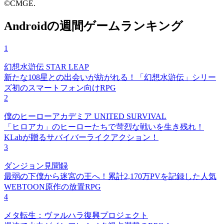
©CMGE.
Androidの週間ゲームランキング
1
幻想水滸伝 STAR LEAP
新たな108星との出会いが紡がれる！「幻想水滸伝」シリー
ズ初のスマートフォン向けRPG
2
僕のヒーローアカデミア UNITED SURVIVAL
「ヒロアカ」のヒーローたちで苛烈な戦いを生き残れ！
KLabが贈るサバイバーライクアクション！
3
ダンジョン見聞録
最弱の下僕から迷宮の王へ！累計2,170万PVを記録した人気
WEBTOON原作の放置RPG
4
メタ転生：ヴァルハラ復興プロジェクト