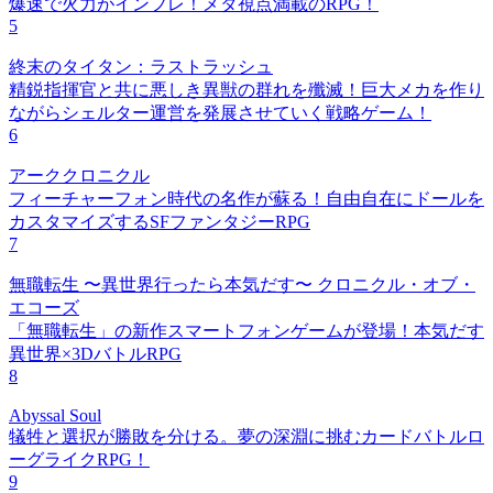
爆速で火力がインフレ！メタ視点満載のRPG！
5
終末のタイタン：ラストラッシュ
精鋭指揮官と共に悪しき異獣の群れを殲滅！巨大メカを作り
ながらシェルター運営を発展させていく戦略ゲーム！
6
アーククロニクル
フィーチャーフォン時代の名作が蘇る！自由自在にドールを
カスタマイズするSFファンタジーRPG
7
無職転生 〜異世界行ったら本気だす〜 クロニクル・オブ・
エコーズ
「無職転生」の新作スマートフォンゲームが登場！本気だす
異世界×3DバトルRPG
8
Abyssal Soul
犠牲と選択が勝敗を分ける。夢の深淵に挑むカードバトルロ
ーグライクRPG！
9