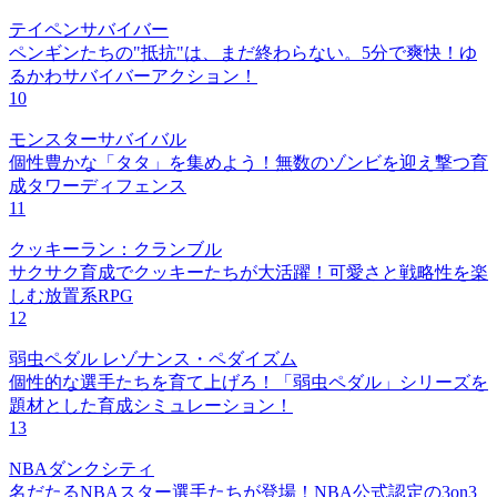
テイペンサバイバー
ペンギンたちの"抵抗"は、まだ終わらない。5分で爽快！ゆ
るかわサバイバーアクション！
10
モンスターサバイバル
個性豊かな「タタ」を集めよう！無数のゾンビを迎え撃つ育
成タワーディフェンス
11
クッキーラン：クランブル
サクサク育成でクッキーたちが大活躍！可愛さと戦略性を楽
しむ放置系RPG
12
弱虫ペダル レゾナンス・ペダイズム
個性的な選手たちを育て上げろ！「弱虫ペダル」シリーズを
題材とした育成シミュレーション！
13
NBAダンクシティ
名だたるNBAスター選手たちが登場！NBA公式認定の3on3