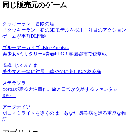
同じ販売元のゲーム
クッキーラン：冒険の塔
「クッキーラン」初の3Dモデルを採用！注目のアクション
ゲームが事前DL開始
ブルーアーカイブ -Blue Archive-
美少女×ミリタリー×青春RPG！学園都市で銃撃戦！
雀魂 -じゃんたま-
美少女と一緒に対局！華やかに楽しむ本格麻雀
ステラソラ
Yostarが贈る大注目作。旅と日常が交差するファンタジー
RPG！
アークナイツ
明日＜ミライ＞を導くのは、あなた 感染病を巡る重厚な物
語