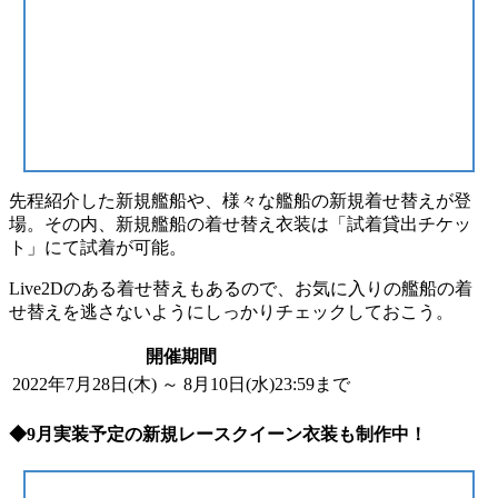
先程紹介した
新規艦船
や、様々な艦船の新規着せ替えが登
場。その内、新規艦船の着せ替え衣装は「試着貸出チケッ
ト」にて
試着が可能
。
Live2D
のある着せ替えもあるので、お気に入りの艦船の着
せ替えを逃さないように
しっかりチェック
しておこう。
開催期間
2022年7月28日(木) ～ 8月10日(水)23:59まで
◆9月実装予定の新規レースクイーン衣装も制作中！