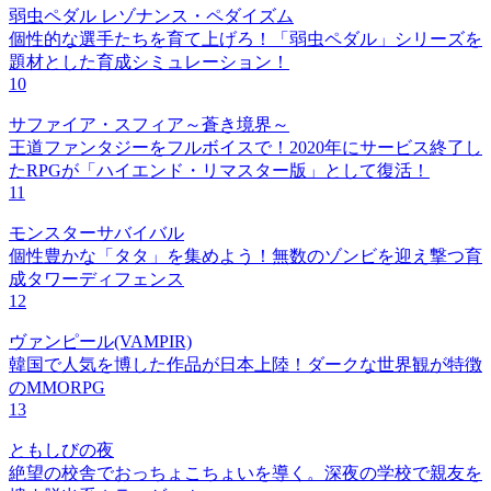
弱虫ペダル レゾナンス・ペダイズム
個性的な選手たちを育て上げろ！「弱虫ペダル」シリーズを
題材とした育成シミュレーション！
10
サファイア・スフィア～蒼き境界～
王道ファンタジーをフルボイスで！2020年にサービス終了し
たRPGが「ハイエンド・リマスター版」として復活！
11
モンスターサバイバル
個性豊かな「タタ」を集めよう！無数のゾンビを迎え撃つ育
成タワーディフェンス
12
ヴァンピール(VAMPIR)
韓国で人気を博した作品が日本上陸！ダークな世界観が特徴
のMMORPG
13
ともしびの夜
絶望の校舎でおっちょこちょいを導く。深夜の学校で親友を