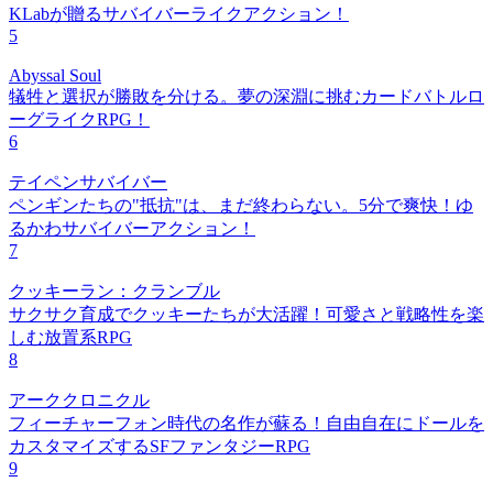
KLabが贈るサバイバーライクアクション！
5
Abyssal Soul
犠牲と選択が勝敗を分ける。夢の深淵に挑むカードバトルロ
ーグライクRPG！
6
テイペンサバイバー
ペンギンたちの"抵抗"は、まだ終わらない。5分で爽快！ゆ
るかわサバイバーアクション！
7
クッキーラン：クランブル
サクサク育成でクッキーたちが大活躍！可愛さと戦略性を楽
しむ放置系RPG
8
アーククロニクル
フィーチャーフォン時代の名作が蘇る！自由自在にドールを
カスタマイズするSFファンタジーRPG
9