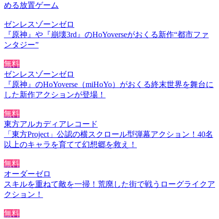
める放置ゲーム
ゼンレスゾーンゼロ
『原神』や『崩壊3rd』のHoYoverseがおくる新作“都市ファ
ンタジー”
無料
ゼンレスゾーンゼロ
『原神』のHoYoverse（miHoYo）がおくる終末世界を舞台に
した新作アクションが登場！
無料
東方アルカディアレコード
「東方Project」公認の横スクロール型弾幕アクション！40名
以上のキャラを育てて幻想郷を救え！
無料
オーダーゼロ
スキルを重ねて敵を一掃！荒廃した街で戦うローグライクア
クション！
無料