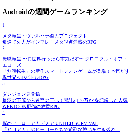
Androidの週間ゲームランキング
1
メタ転生：ヴァルハラ復興プロジェクト
爆速で火力がインフレ！メタ視点満載のRPG！
2
無職転生 〜異世界行ったら本気だす〜 クロニクル・オブ・
エコーズ
「無職転生」の新作スマートフォンゲームが登場！本気だす
異世界×3DバトルRPG
3
ダンジョン見聞録
最弱の下僕から迷宮の王へ！累計2,170万PVを記録した人気
WEBTOON原作の放置RPG
4
僕のヒーローアカデミア UNITED SURVIVAL
「ヒロアカ」のヒーローたちで苛烈な戦いを生き残れ！