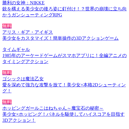
勝利の女神：NIKKE
銃を構える美少女の後ろ姿に釘付け！？世界の崩壊に立ち向
かうガンシューティングRPG
無料
アリス・ギア・アイギス
美少女をカスタマイズ！簡単操作の3Dアクションゲーム
タイムギャル
1985年のアーケードゲームがスマホアプリに！全編アニメの
タイミングアクション
無料
ゴシックは魔法乙女
愛を深めて強力な攻撃を放て！美少女×本格2Dシューティン
グ！
無料
ホッピングガールこはねちゃん～魔宝石の秘密～
美少女×ホッピング！パネルを駆使してハイスコアを目指す
3Dアクション！