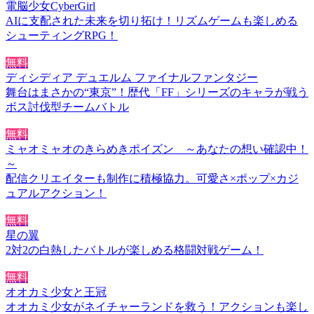
電脳少女CyberGirl
AIに支配された未来を切り拓け！リズムゲームも楽しめる
シューティングRPG！
無料
ディシディア デュエルム ファイナルファンタジー
舞台はまさかの“東京”！歴代「FF」シリーズのキャラが戦う
ボス討伐型チームバトル
無料
ミャオミャオのきらめきポイズン ～あなたの想い確認中！
～
配信クリエイターも制作に積極協力。可愛さ×ポップ×カジ
ュアルアクション！
無料
星の翼
2対2の白熱したバトルが楽しめる格闘対戦ゲーム！
無料
オオカミ少女と王冠
オオカミ少女がネイチャーランドを救う！アクションも楽し