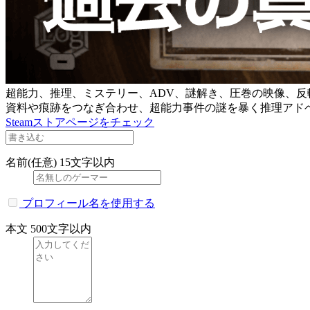
超能力、推理、ミステリー、ADV、謎解き、圧巻の映像、反
資料や痕跡をつなぎ合わせ、超能力事件の謎を暴く推理アド
Steamストアページをチェック
名前(任意)
15文字以内
プロフィール名を使用する
本文
500文字以内