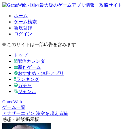
ホーム
ゲーム検索
新規登録
ログイン
このサイトは一部広告を含みます
トップ
配信カレンダー
新作ゲーム
おすすめ・無料アプリ
ランキング
ガチャ
ジャンル
GameWith
ゲーム一覧
アナザーエデン 時空を超える猫
感想・雑談掲示板