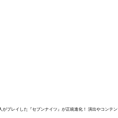
界1億人がプレイした『セブンナイツ』が正統進化！ 演出やコンテ