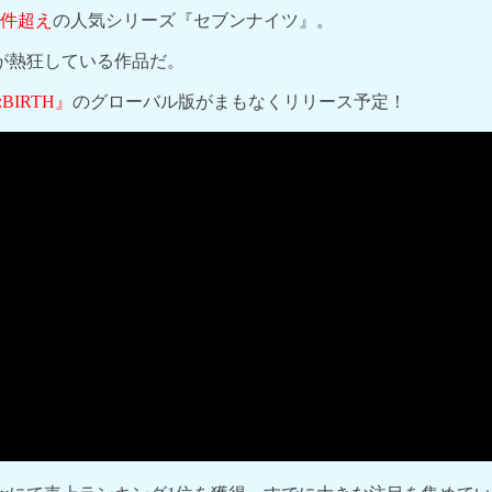
億件超え
の人気シリーズ
『セブンナイツ』
。
ンが熱狂している作品だ。
BIRTH』
のグローバル版がまもなくリリース予定！