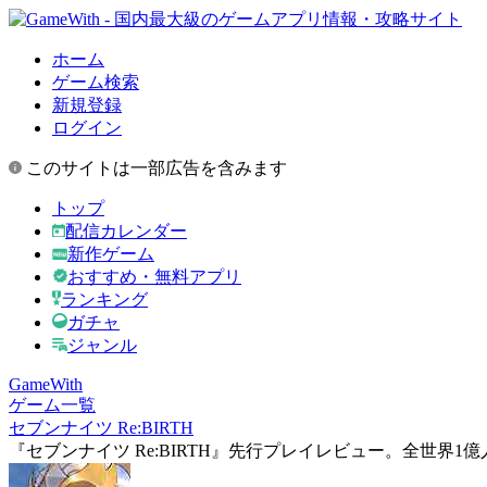
ホーム
ゲーム検索
新規登録
ログイン
このサイトは一部広告を含みます
トップ
配信カレンダー
新作ゲーム
おすすめ・無料アプリ
ランキング
ガチャ
ジャンル
GameWith
ゲーム一覧
セブンナイツ Re:BIRTH
『セブンナイツ Re:BIRTH』先行プレイレビュー。全世