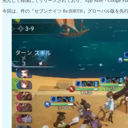
先んじて韓国にてリリースされており、
App Store・Goog
今回は、件の
『セブンナイツ Re:BIRTH』グローバル版を先