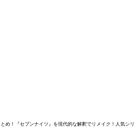
情報まとめ！『セブンナイツ』を現代的な解釈でリメイク！人気シ