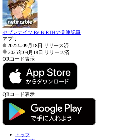
セブンナイツ Re:BIRTHの関連記事
アプリ
2025年09月18日
リリース済
2025年09月18日
リリース済
QRコード表示
QRコード表示
トップ