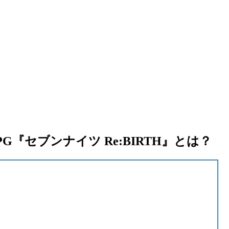
セブンナイツ Re:BIRTH』とは？