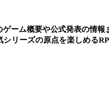
TH』のゲーム概要や公式発表の情
気シリーズの原点を楽しめるRP