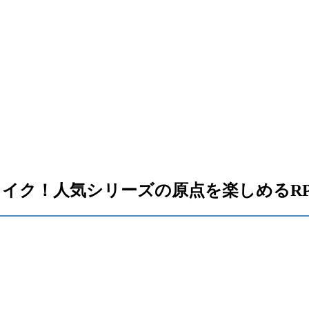
ク！人気シリーズの原点を楽しめるRPG『