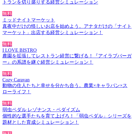
トランを切り盛りする経営シミュレーション
無料
ミッドナイトマーケット
真夜中だけの怪しいお店を始めよう。アナタだけの「ナイト
マーケット」出店する経営シミュレーション！
無料
I LOVE BISTRO
農園を拡張してレストラン経営に繋げる！『アイラブバーガ
ー』の系譜を継ぐ経営シミュレーション！
無料
Cozy Caravan
動物の住人たちと幸せを分かち合う。農業×キャラバン×ス
ローライフ！
無料
弱虫ペダル レゾナンス・ペダイズム
個性的な選手たちを育て上げろ！「弱虫ペダル」シリーズを
題材とした育成シミュレーション！
無料