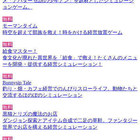
メ「アバター 伝説の少年アン」を題材としたシミュレーシ
ョンゲーム。
無料
モーマンタイム
時空を超えて部族を救え！時をかける経営放置ゲーム
無料
給食マスター！
食文化が廃れた異世界を「給食」で救え！たくさんのメニュ
ーを開発・提供する経営シミュレーション！
無料
Bunnysip Tale
釣り・畑・カフェ経営でのんびりスローライフ。動物たちと
交流するほのぼのシミュレーション
無料
黒猫とリズの魔法のお店
ダンジョン探索とアイテム合成で二足の草鞋。ファンタジー
世界でお店を構える経営シミュレーション
無料