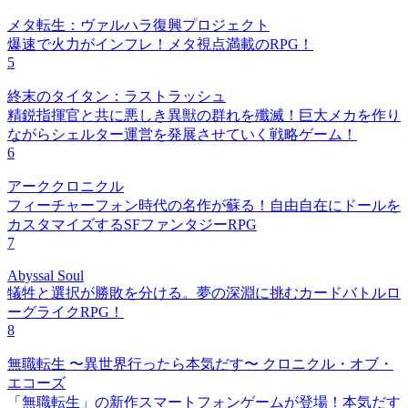
メタ転生：ヴァルハラ復興プロジェクト
爆速で火力がインフレ！メタ視点満載のRPG！
5
終末のタイタン：ラストラッシュ
精鋭指揮官と共に悪しき異獣の群れを殲滅！巨大メカを作り
ながらシェルター運営を発展させていく戦略ゲーム！
6
アーククロニクル
フィーチャーフォン時代の名作が蘇る！自由自在にドールを
カスタマイズするSFファンタジーRPG
7
Abyssal Soul
犠牲と選択が勝敗を分ける。夢の深淵に挑むカードバトルロ
ーグライクRPG！
8
無職転生 〜異世界行ったら本気だす〜 クロニクル・オブ・
エコーズ
「無職転生」の新作スマートフォンゲームが登場！本気だす