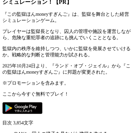
シミュレーション！【PR】
『この監獄ほんmoneyすぎんご』は、監獄を舞台とした
経営
シミュレーションゲーム。
プレイヤーは
監獄長
となり、囚人の管理や施設を運営しなが
ら、危険な重犯罪者の追跡にも挑んでいくこととなる。
監獄内の秩序を維持しつつ、いかに監獄を発展させていける
か。
戦略的な判断
と
管理能力
が試される。
2025年10月24日より、『ランド・オブ・ジェイル』から『こ
の監獄ほんmoneyすぎんご』に邦題が変更された。
※プロモーションを含みます。
ここから今すぐ無料でプレイ！
目次
3,854文字