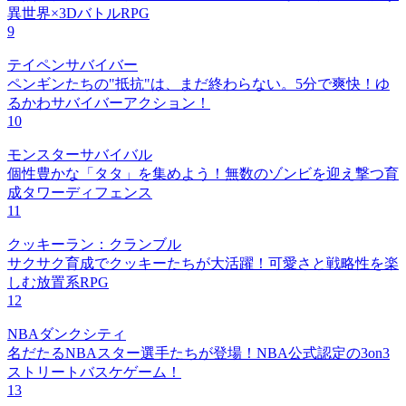
異世界×3DバトルRPG
9
テイペンサバイバー
ペンギンたちの"抵抗"は、まだ終わらない。5分で爽快！ゆ
るかわサバイバーアクション！
10
モンスターサバイバル
個性豊かな「タタ」を集めよう！無数のゾンビを迎え撃つ育
成タワーディフェンス
11
クッキーラン：クランブル
サクサク育成でクッキーたちが大活躍！可愛さと戦略性を楽
しむ放置系RPG
12
NBAダンクシティ
名だたるNBAスター選手たちが登場！NBA公式認定の3on3
ストリートバスケゲーム！
13