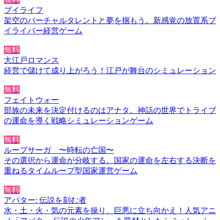
ブイライフ
架空のバーチャルタレントと夢を掴もう。新感覚の放置系ブ
イライバー経営ゲーム
無料
大江戸ロマンス
経営で儲けて成り上がろう！江戸が舞台のシミュレーション
無料
フェイトウォー
部族の未来を決定付けるのはアナタ。神話の世界でトライブ
の運命を導く戦略シミュレーションゲーム
無料
ループサーガ 〜時転の亡国〜
その選択から運命が分岐する。国家の運命を左右する決断を
重ねるタイムループ型国家運営ゲーム
無料
アバター: 伝説を刻む者
水・土・火・気の元素を操り、巨悪に立ち向かえ！人気アニ