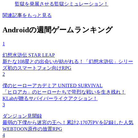
監獄を発展させる監獄シミュレーション！
関連記事をもっと見る
Androidの週間ゲームランキング
1
幻想水滸伝 STAR LEAP
新たな108星との出会いが紡がれる！「幻想水滸伝」シリー
ズ初のスマートフォン向けRPG
2
僕のヒーローアカデミア UNITED SURVIVAL
「ヒロアカ」のヒーローたちで苛烈な戦いを生き残れ！
KLabが贈るサバイバーライクアクション！
3
ダンジョン見聞録
最弱の下僕から迷宮の王へ！累計2,170万PVを記録した人気
WEBTOON原作の放置RPG
4