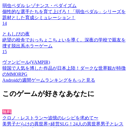
弱虫ペダル レゾナンス・ペダイズム
個性的な選手たちを育て上げろ！「弱虫ペダル」シリーズを
題材とした育成シミュレーション！
14
ともしびの夜
絶望の校舎でおっちょこちょいを導く。深夜の学校で親友を
捜す脱出系ホラーゲーム
15
ヴァンピール(VAMPIR)
韓国で人気を博した作品が日本上陸！ダークな世界観が特徴
のMMORPG
Androidの週間ゲームランキングをもっと見る
このゲームが好きなあなたに
無料
クロノ・レストラン〜追憶のレシピを求めて〜
美男子だらけの異世界×経営SLG！24人の異世界男子とレス