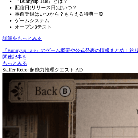
『Bunnysip Tale』とは？
配信日(リリース日)はいつ？
事前登録はいつから？もらえる特典一覧
ゲームシステム
オープンβテスト
詳細をもっとみる
『Bunnysip Tale』のゲーム概要や公式発表の情報ま
関連記事を
もっとみる
Staffer Retro: 超能力推理クエスト
AD