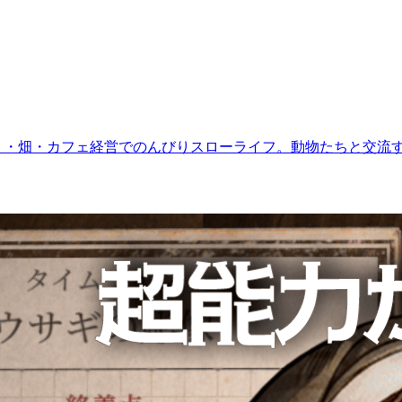
とめ！釣り・畑・カフェ経営でのんびりスローライフ。動物たちと交