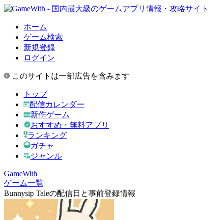
ホーム
ゲーム検索
新規登録
ログイン
このサイトは一部広告を含みます
トップ
配信カレンダー
新作ゲーム
おすすめ・無料アプリ
ランキング
ガチャ
ジャンル
GameWith
ゲーム一覧
Bunnysip Taleの配信日と事前登録情報