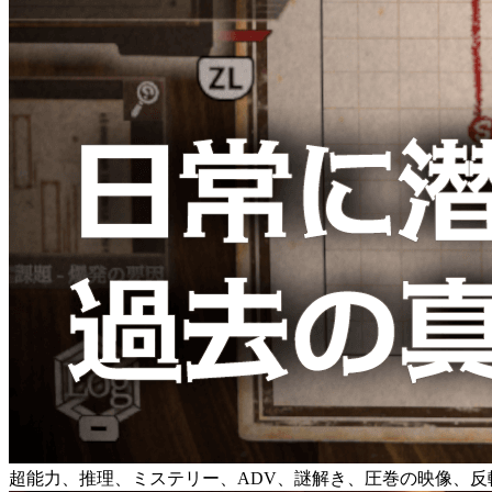
超能力、推理、ミステリー、ADV、謎解き、圧巻の映像、反