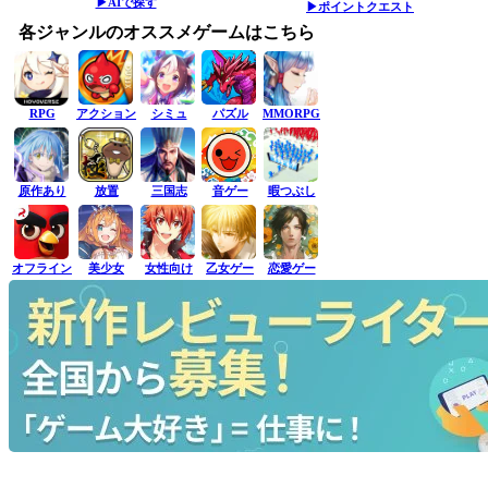
▶AIで探す
▶ポイントクエスト
各ジャンルのオススメゲームはこちら
RPG
アクション
シミュ
パズル
MMORPG
原作あり
放置
三国志
音ゲー
暇つぶし
オフライン
美少女
女性向け
乙女ゲー
恋愛ゲー