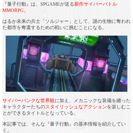
『量子行動』は、SPGAMEが送る
新作サイバーバトル
MMORPG
。
はるか未来の兵士
「ソルジャー」
として、
謎の生物に奪われ
た都市を奪還する
ための戦いに挑むことになる。
サイバーパンクな世界観
に加え、メカニックな装備を纏った
キャラクターたちの
スタイリッシュなアクション
を楽しむこ
とができるタイトルとなっている。
本記事では、そんな『量子行動』の基本情報を紹介してい
く。