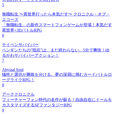
5
無職転生 〜異世界行ったら本気だす〜 クロニクル・オブ・
エコーズ
「無職転生」の新作スマートフォンゲームが登場！本気だす
異世界×3DバトルRPG
6
テイペンサバイバー
ペンギンたちの"抵抗"は、まだ終わらない。5分で爽快！ゆ
るかわサバイバーアクション！
7
Abyssal Soul
犠牲と選択が勝敗を分ける。夢の深淵に挑むカードバトルロ
ーグライクRPG！
8
アーククロニクル
フィーチャーフォン時代の名作が蘇る！自由自在にドールを
カスタマイズするSFファンタジーRPG
9