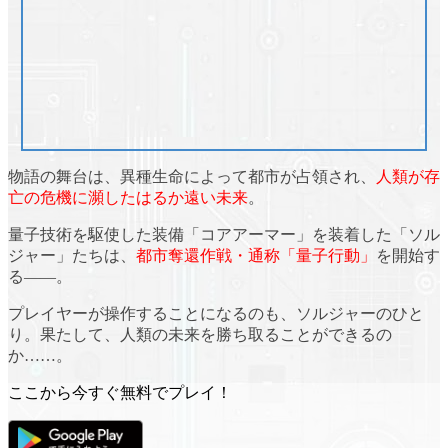
物語の舞台は、異種生命によって都市が占領され、
人類が存
亡の危機に瀕したはるか遠い未来
。
量子技術を駆使した装備
「コアアーマー」
を装着した
「ソル
ジャー」
たちは、
都市奪還作戦・通称「量子行動」
を開始す
る――。
プレイヤーが操作することになるのも、ソルジャーのひと
り。果たして、人類の未来を勝ち取ることができるの
か……。
ここから今すぐ無料でプレイ！