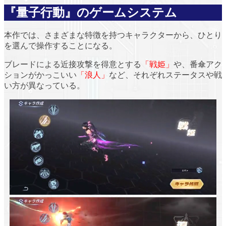
『量子行動』のゲームシステム
本作では、
さまざまな特徴を持つキャラクター
から、ひとり
を選んで操作することになる。
ブレードによる近接攻撃を得意とする
「戦姫」
や、番傘アク
ションがかっこいい
「浪人」
など、それぞれステータスや戦
い方が異なっている。