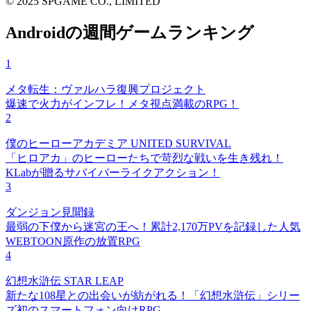
© 2025 SPGAME CO., LIMITED
Androidの週間ゲームランキング
1
メタ転生：ヴァルハラ復興プロジェクト
爆速で火力がインフレ！メタ視点満載のRPG！
2
僕のヒーローアカデミア UNITED SURVIVAL
「ヒロアカ」のヒーローたちで苛烈な戦いを生き残れ！
KLabが贈るサバイバーライクアクション！
3
ダンジョン見聞録
最弱の下僕から迷宮の王へ！累計2,170万PVを記録した人気
WEBTOON原作の放置RPG
4
幻想水滸伝 STAR LEAP
新たな108星との出会いが紡がれる！「幻想水滸伝」シリー
ズ初のスマートフォン向けRPG