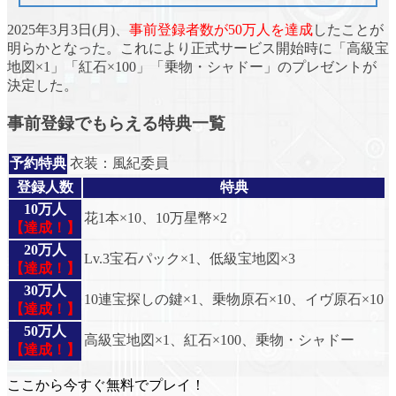
2025年3月3日(月)、
事前登録者数が50万人を達成
したことが
明らかとなった。これにより正式サービス開始時に
「高級宝
地図×1」「紅石×100」「乗物・シャドー」
のプレゼントが
決定した。
事前登録でもらえる特典一覧
予約特典
衣装：風紀委員
登録人数
特典
10万人
花1本×10、10万星幣×2
【達成！】
20万人
Lv.3宝石パック×1、低級宝地図×3
【達成！】
30万人
10連宝探しの鍵×1、乗物原石×10、イヴ原石×10
【達成！】
50万人
高級宝地図×1、紅石×100、乗物・シャドー
【達成！】
ここから今すぐ無料でプレイ！