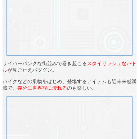
サイバーパンクな街並みで巻き起こる
スタイリッシュなバト
ル
が見ごたえバツグン。
バイクなどの乗物をはじめ、登場するアイテムも
近未来感満
載
で、
存分に世界観に浸れる
のも楽しい。