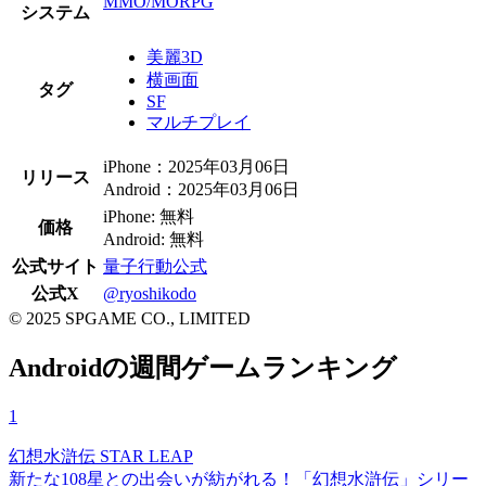
MMO/MORPG
システム
美麗3D
横画面
タグ
SF
マルチプレイ
iPhone：2025年03月06日
リリース
Android：2025年03月06日
iPhone: 無料
価格
Android: 無料
公式サイト
量子行動公式
公式X
@ryoshikodo
© 2025 SPGAME CO., LIMITED
Androidの週間ゲームランキング
1
幻想水滸伝 STAR LEAP
新たな108星との出会いが紡がれる！「幻想水滸伝」シリー