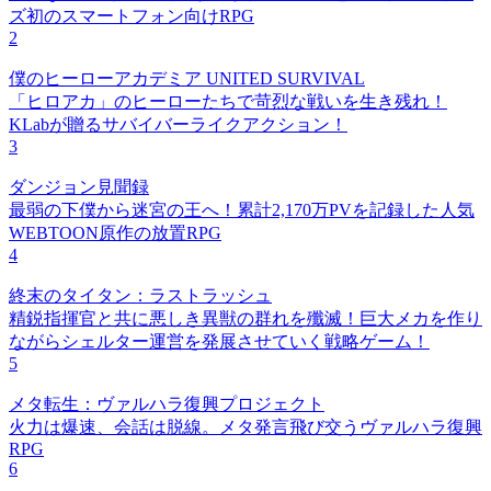
ズ初のスマートフォン向けRPG
2
僕のヒーローアカデミア UNITED SURVIVAL
「ヒロアカ」のヒーローたちで苛烈な戦いを生き残れ！
KLabが贈るサバイバーライクアクション！
3
ダンジョン見聞録
最弱の下僕から迷宮の王へ！累計2,170万PVを記録した人気
WEBTOON原作の放置RPG
4
終末のタイタン：ラストラッシュ
精鋭指揮官と共に悪しき異獣の群れを殲滅！巨大メカを作り
ながらシェルター運営を発展させていく戦略ゲーム！
5
メタ転生：ヴァルハラ復興プロジェクト
火力は爆速、会話は脱線。メタ発言飛び交うヴァルハラ復興
RPG
6