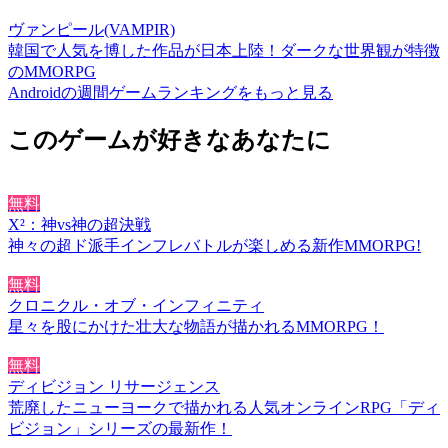
ヴァンピール(VAMPIR)
韓国で人気を博した作品が日本上陸！ダークな世界観が特徴
のMMORPG
Androidの週間ゲームランキングをもっと見る
このゲームが好きなあなたに
無料
X²：神vs神の超決戦
神々の超ド派手インフレバトルが楽しめる新作MMORPG!
無料
クロニクル・オブ・インフィニティ
星々を股にかけた壮大な物語が描かれるMMORPG！
無料
ディビジョン リサージェンス
荒廃したニューヨークで描かれる人気オンラインRPG「ディ
ビジョン」シリーズの最新作！