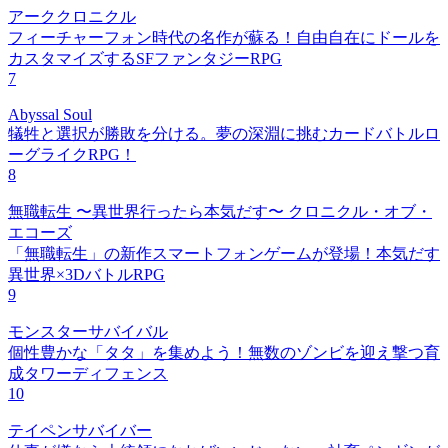
アーククロニクル
フィーチャーフォン時代の名作が蘇る！自由自在にドールを
カスタマイズするSFファンタジーRPG
7
Abyssal Soul
犠牲と選択が勝敗を分ける。夢の深淵に挑むカードバトルロ
ーグライクRPG！
8
無職転生 〜異世界行ったら本気だす〜 クロニクル・オブ・
エコーズ
「無職転生」の新作スマートフォンゲームが登場！本気だす
異世界×3DバトルRPG
9
モンスターサバイバル
個性豊かな「タタ」を集めよう！無数のゾンビを迎え撃つ育
成タワーディフェンス
10
テイペンサバイバー