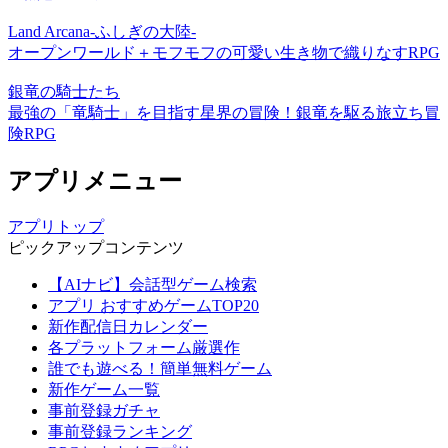
Land Arcana-ふしぎの大陸-
オープンワールド＋モフモフの可愛い生き物で織りなすRPG
銀竜の騎士たち
最強の「竜騎士」を目指す星界の冒険！銀竜を駆る旅立ち冒
険RPG
アプリメニュー
アプリトップ
ピックアップコンテンツ
【AIナビ】会話型ゲーム検索
アプリ おすすめゲームTOP20
新作配信日カレンダー
各プラットフォーム厳選作
誰でも遊べる！簡単無料ゲーム
新作ゲーム一覧
事前登録ガチャ
事前登録ランキング