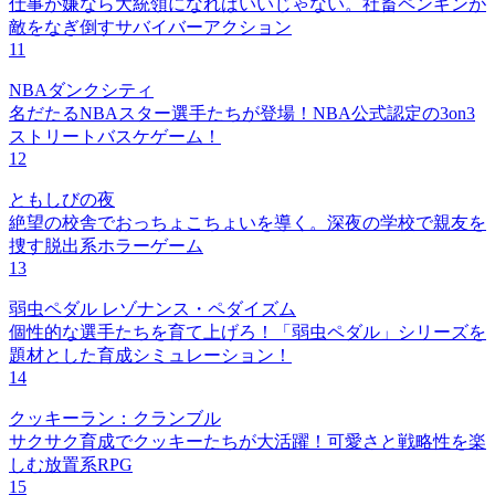
仕事が嫌なら大統領になればいいじゃない。社畜ペンギンが
敵をなぎ倒すサバイバーアクション
11
NBAダンクシティ
名だたるNBAスター選手たちが登場！NBA公式認定の3on3
ストリートバスケゲーム！
12
ともしびの夜
絶望の校舎でおっちょこちょいを導く。深夜の学校で親友を
捜す脱出系ホラーゲーム
13
弱虫ペダル レゾナンス・ペダイズム
個性的な選手たちを育て上げろ！「弱虫ペダル」シリーズを
題材とした育成シミュレーション！
14
クッキーラン：クランブル
サクサク育成でクッキーたちが大活躍！可愛さと戦略性を楽
しむ放置系RPG
15