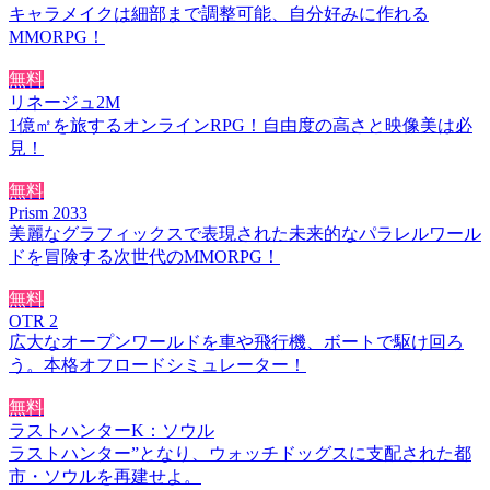
キャラメイクは細部まで調整可能、自分好みに作れる
MMORPG！
無料
リネージュ2M
1億㎡を旅するオンラインRPG！自由度の高さと映像美は必
見！
無料
Prism 2033
美麗なグラフィックスで表現された未来的なパラレルワール
ドを冒険する次世代のMMORPG！
無料
OTR 2
広大なオープンワールドを車や飛行機、ボートで駆け回ろ
う。本格オフロードシミュレーター！
無料
ラストハンターK：ソウル
ラストハンター”となり、ウォッチドッグスに支配された都
市・ソウルを再建せよ。