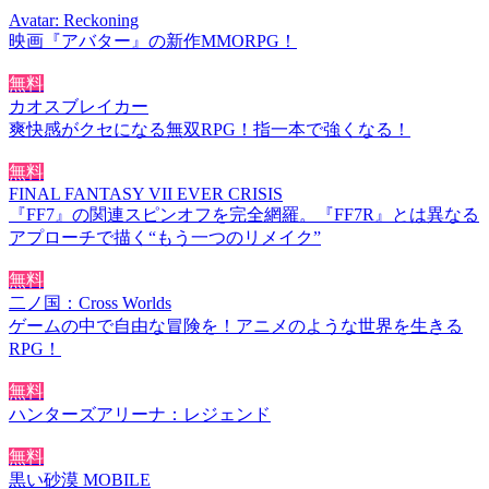
Avatar: Reckoning
映画『アバター』の新作MMORPG！
無料
カオスブレイカー
爽快感がクセになる無双RPG！指一本で強くなる！
無料
FINAL FANTASY VII EVER CRISIS
『FF7』の関連スピンオフを完全網羅。『FF7R』とは異なる
アプローチで描く“もう一つのリメイク”
無料
二ノ国：Cross Worlds
ゲームの中で自由な冒険を！アニメのような世界を生きる
RPG！
無料
ハンターズアリーナ：レジェンド
無料
黒い砂漠 MOBILE