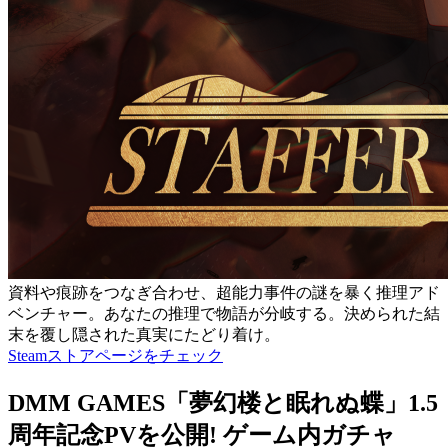
資料や痕跡をつなぎ合わせ、超能力事件の謎を暴く推理アド
ベンチャー。あなたの推理で物語が分岐する。決められた結
末を覆し隠された真実にたどり着け。
Steamストアページをチェック
DMM GAMES「夢幻楼と眠れぬ蝶」1.5
周年記念PVを公開! ゲーム内ガチャ