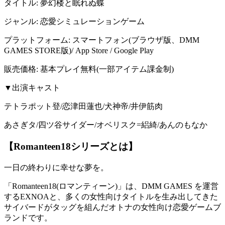
タイトル: 夢幻楼と眠れぬ蝶
ジャンル: 恋愛シミュレーションゲーム
プラットフォーム: スマートフォン(ブラウザ版、DMM
GAMES STORE版)/ App Store / Google Play
販売価格: 基本プレイ無料(一部アイテム課金制)
▼出演キャスト
テトラポット登/恋津田蓮也/犬神帝/井伊筋肉
あさぎタ/四ツ谷サイダー/オベリスク=絽綺/あんのもなか
【Romanteen18シリーズとは】
一日の終わりに幸せな夢を。
「Romanteen18(ロマンティーン)」は、DMM GAMES を運営
するEXNOAと、多くの女性向けタイトルを生み出してきた
サイバードがタッグを組んだオトナの女性向け恋愛ゲームブ
ランドです。