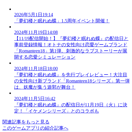
2026年5月1日19:14
「夢幻楼と眠れぬ蝶」1.5周年イベント開催！
2024年11月19日14:08
【11/19配信開始！】『夢幻楼と眠れぬ蝶』の配信日と
事前登録情報！オトナの女性向け恋愛ゲームブランド
「Romanteen18」第1弾。刺激的なラブストーリーが展
開する恋愛シミュレーション
2024年11月18日18:00
『夢幻楼と眠れぬ蝶』を先行プレイレビュー！大注目
の女性向け新ブランド「Romanteen18シリーズ」第一弾
は、妖魔が集う遊郭が舞台！
2024年11月5日16:42
『夢幻楼と眠れぬ蝶』の配信日が11月19日（火）に決
定！「イケメンシリーズ」とのコラボも
関連記事をもっと見る
このゲームアプリの紹介記事へ