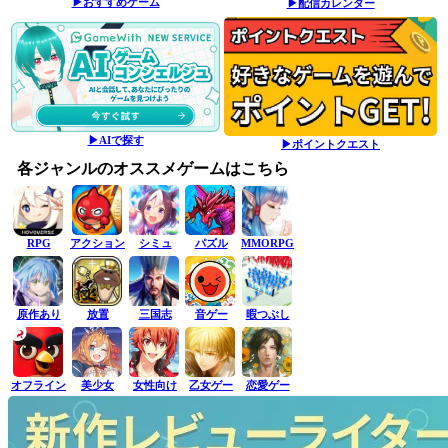
▶おすすめゲーム
▶配信カレンダー
▶AIで探す
▶ポイントクエスト
各ジャンルのオススメゲームはこちら
RPG
アクション
シミュ
パズル
MMORPG
原作あり
放置
三国志
音ゲー
暇つぶし
オフライン
美少女
女性向け
乙女ゲー
恋愛ゲー