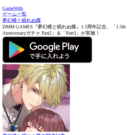
GameWith
ゲーム一覧
夢幻楼と眠れぬ蝶
DMM GAMES『夢幻楼と眠れぬ蝶』1.5周年記念。「1.5th
Anniversaryガチャ Part2」＆「Part3」が実施！