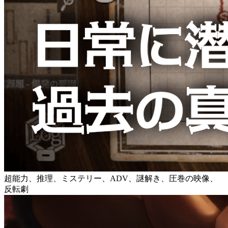
超能力、推理、ミステリー、ADV、謎解き、圧巻の映像、
反転劇