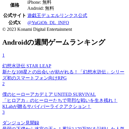
iPhone: 無料
価格
Android: 無料
公式サイト
遊戯王デュエルリンクス公式
公式X
@YuGiOh_DL_INFO
© 2023 Konami Digital Entertainment
Androidの週間ゲームランキング
1
幻想水滸伝 STAR LEAP
新たな108星との出会いが紡がれる！「幻想水滸伝」シリー
ズ初のスマートフォン向けRPG
2
僕のヒーローアカデミア UNITED SURVIVAL
「ヒロアカ」のヒーローたちで苛烈な戦いを生き残れ！
KLabが贈るサバイバーライクアクション！
3
ダンジョン見聞録
最弱の下僕から迷宮の王へ！累計2,170万PVを記録した人気