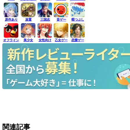
原作あり
放置
三国志
音ゲー
暇つぶし
オフライン
美少女
女性向け
乙女ゲー
恋愛ゲー
関連記事