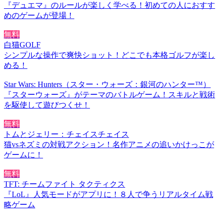
『デュエマ』のルールが楽しく学べる！初めての人におすす
めのゲームが登場！
無料
白猫GOLF
シンプルな操作で爽快ショット！どこでも本格ゴルフが楽し
める！
Star Wars: Hunters（スター・ウォーズ：銀河のハンター™）
『スターウォーズ』がテーマのバトルゲーム！スキルと戦術
を駆使して遊びつくせ！
無料
トムとジェリー：チェイスチェイス
猫vsネズミの対戦アクション！名作アニメの追いかけっこが
ゲームに！
無料
TFT: チームファイト タクティクス
『LoL』人気モードがアプリに！８人で争うリアルタイム戦
略ゲーム