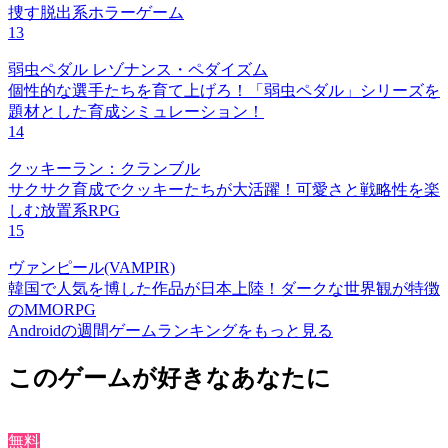
捜す脱出系ホラーゲーム
13
弱虫ペダル レゾナンス・ペダイズム
個性的な選手たちを育て上げろ！「弱虫ペダル」シリーズを
題材とした育成シミュレーション！
14
クッキーラン：クランブル
サクサク育成でクッキーたちが大活躍！可愛さと戦略性を楽
しむ放置系RPG
15
ヴァンピール(VAMPIR)
韓国で人気を博した作品が日本上陸！ダークな世界観が特徴
のMMORPG
Androidの週間ゲームランキングをもっと見る
このゲームが好きなあなたに
無料