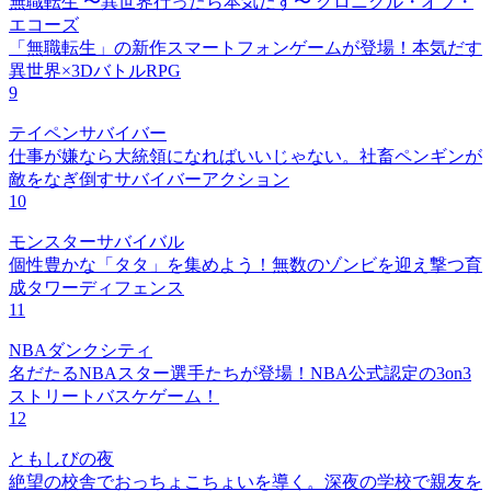
無職転生 〜異世界行ったら本気だす〜 クロニクル・オブ・
エコーズ
「無職転生」の新作スマートフォンゲームが登場！本気だす
異世界×3DバトルRPG
9
テイペンサバイバー
仕事が嫌なら大統領になればいいじゃない。社畜ペンギンが
敵をなぎ倒すサバイバーアクション
10
モンスターサバイバル
個性豊かな「タタ」を集めよう！無数のゾンビを迎え撃つ育
成タワーディフェンス
11
NBAダンクシティ
名だたるNBAスター選手たちが登場！NBA公式認定の3on3
ストリートバスケゲーム！
12
ともしびの夜
絶望の校舎でおっちょこちょいを導く。深夜の学校で親友を