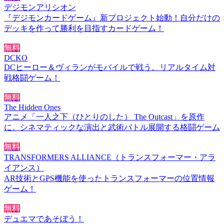
デジモンアリシオン
『デジモンカードゲーム』新プロジェクト始動！自分だけの
デッキを作って勝利を目指すカードゲーム！
無料
DCKO
DCヒーロー＆ヴィランがモバイルで戦う。リアルタイム対
戦格闘ゲーム！
無料
The Hidden Ones
アニメ「一人之下（ひとりのした） The Outcast」を原作
に。シネマティックな演出と武術バトル展開する格闘ゲーム
無料
TRANSFORMERS ALLIANCE（トランスフォーマー・アラ
イアンス）
AR技術とGPS機能を使ったトランスフォーマーの位置情報
ゲーム！
無料
デュエマであそぼう！