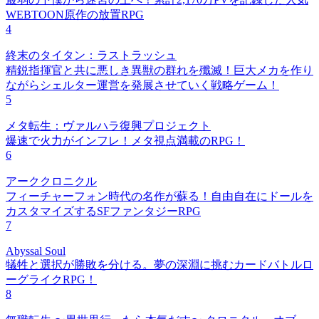
WEBTOON原作の放置RPG
4
終末のタイタン：ラストラッシュ
精鋭指揮官と共に悪しき異獣の群れを殲滅！巨大メカを作り
ながらシェルター運営を発展させていく戦略ゲーム！
5
メタ転生：ヴァルハラ復興プロジェクト
爆速で火力がインフレ！メタ視点満載のRPG！
6
アーククロニクル
フィーチャーフォン時代の名作が蘇る！自由自在にドールを
カスタマイズするSFファンタジーRPG
7
Abyssal Soul
犠牲と選択が勝敗を分ける。夢の深淵に挑むカードバトルロ
ーグライクRPG！
8