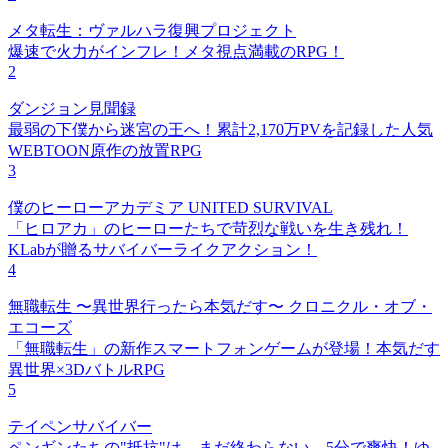
メタ転生：ヴァルハラ復興プロジェクト
爆速で火力がインフレ！メタ視点満載のRPG！
2
ダンジョン見聞録
最弱の下僕から迷宮の王へ！累計2,170万PVを記録した人気
WEBTOON原作の放置RPG
3
僕のヒーローアカデミア UNITED SURVIVAL
「ヒロアカ」のヒーローたちで苛烈な戦いを生き残れ！
KLabが贈るサバイバーライクアクション！
4
無職転生 〜異世界行ったら本気だす〜 クロニクル・オブ・
エコーズ
「無職転生」の新作スマートフォンゲームが登場！本気だす
異世界×3DバトルRPG
5
テイペンサバイバー
ペンギンたちの"抵抗"は、まだ終わらない。5分で爽快！ゆ