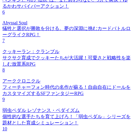
るかわサバイバーアクション！
6
Abyssal Soul
犠牲と選択が勝敗を分ける。夢の深淵に挑むカードバトルロ
ーグライクRPG！
7
クッキーラン：クランブル
サクサク育成でクッキーたちが大活躍！可愛さと戦略性を楽
しむ放置系RPG
8
アーククロニクル
フィーチャーフォン時代の名作が蘇る！自由自在にドールを
カスタマイズするSFファンタジーRPG
9
弱虫ペダル レゾナンス・ペダイズム
個性的な選手たちを育て上げろ！「弱虫ペダル」シリーズを
題材とした育成シミュレーション！
10