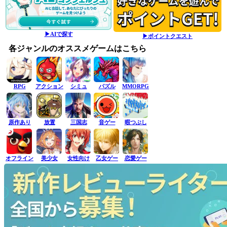
▶AIで探す
▶ポイントクエスト
各ジャンルのオススメゲームはこちら
RPG
アクション
シミュ
パズル
MMORPG
原作あり
放置
三国志
音ゲー
暇つぶし
オフライン
美少女
女性向け
乙女ゲー
恋愛ゲー