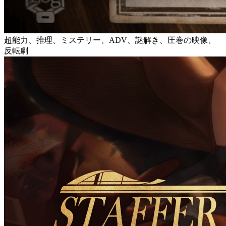
超能力、推理、ミステリー、ADV、謎解き、圧巻の映像、
反転劇