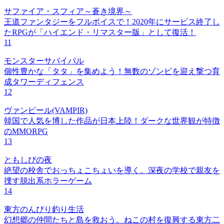
サファイア・スフィア～蒼き境界～
王道ファンタジーをフルボイスで！2020年にサービス終了し
たRPGが「ハイエンド・リマスター版」として復活！
11
モンスターサバイバル
個性豊かな「タタ」を集めよう！無数のゾンビを迎え撃つ育
成タワーディフェンス
12
ヴァンピール(VAMPIR)
韓国で人気を博した作品が日本上陸！ダークな世界観が特徴
のMMORPG
13
ともしびの夜
絶望の校舎でおっちょこちょいを導く。深夜の学校で親友を
捜す脱出系ホラーゲーム
14
東方のんびり釣り生活
幻想郷の仲間たちと島を救おう。ねこの村を復興する東方二