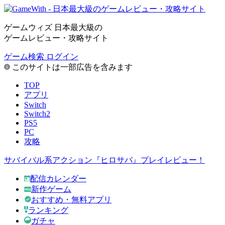
ゲームウィズ 日本最大級の
ゲームレビュー・攻略サイト
ゲーム検索
ログイン
このサイトは一部広告を含みます
TOP
アプリ
Switch
Switch2
PS5
PC
攻略
サバイバル系アクション『ヒロサバ』プレイレビュー！
配信カレンダー
新作ゲーム
おすすめ・無料アプリ
ランキング
ガチャ