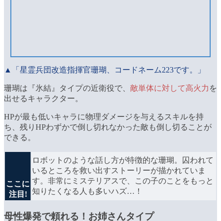
▲「星霊兵団改造指揮官珊瑚、コードネーム223です。」
珊瑚は
『氷結』タイプの近衛役
で、
敵単体に対して高火力
を
出せるキャラクター。
HPが最も低いキャラに物理ダメージ
を与えるスキルを持
ち、残りHPわずかで倒し切れなかった敵も倒し切ることが
できる。
ロボットのような話し方が特徴的な珊瑚。囚われて
いるところを救い出すストーリーが描かれていま
す。非常にミステリアスで、この子のことをもっと
ここに
知りたくなる人も多いハズ…！
注目!
母性爆発で頼れる！お姉さんタイプ