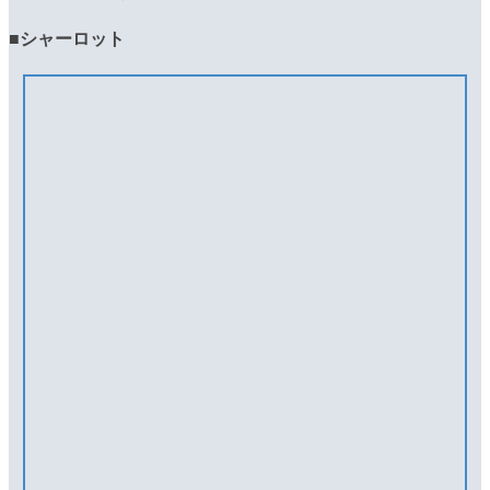
■シャーロット