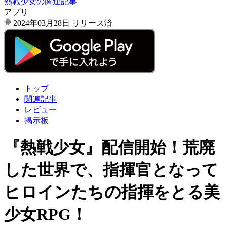
熱戦少女の関連記事
アプリ
2024年03月28日
リリース済
トップ
関連記事
レビュー
掲示板
『熱戦少女』配信開始！荒廃
した世界で、指揮官となって
ヒロインたちの指揮をとる美
少女RPG！