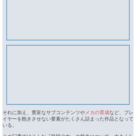
それに加え、
豊富なサブコンテンツ
や
メカの育成
など、プレ
イヤーを飽きさせない要素がたくさん詰まった作品となって
いる。