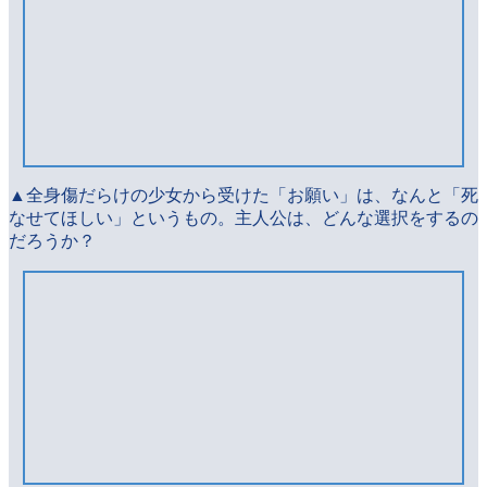
▲全身傷だらけの少女から受けた「お願い」は、なんと「死
なせてほしい」というもの。主人公は、どんな選択をするの
だろうか？