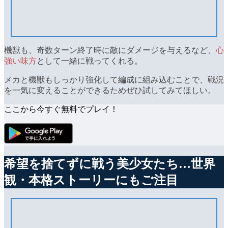
機獣も、奇数ターン終了時に敵にダメージを与えるなど、
心
強い味方
として一緒に戦ってくれる。
メカと機獣もしっかり強化して編成に組み込むことで、戦況
を一気に変えることができるためぜひ試してみてほしい。
ここから今すぐ無料でプレイ！
希望を捨てずに戦う美少女たち…世界
観・本格ストーリーにもご注目