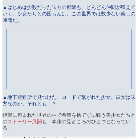
▲はじめは少数だった味方の部隊も、どんどん仲間が増えて
いく。少女たちとの団らんは、この世界では数少ない癒しの
時間だ。
▲地下避難所で見つけた、コードで繋がれた少女。彼女は味
方なのか、それとも…？
絶望に包まれた世界の中で
希望を捨てずに戦う美少女たち
と
の
ストーリー展開
も、本作の見どころのひとつとなってい
る。