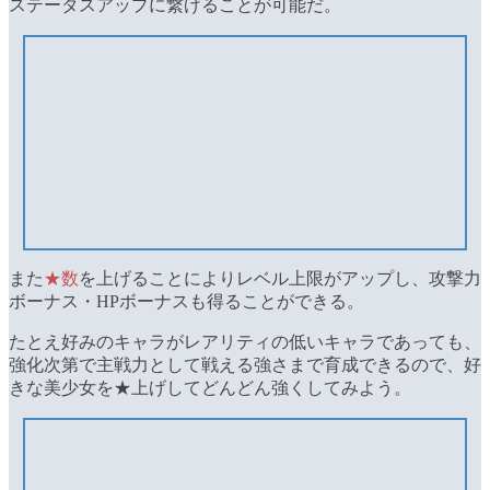
ステータスアップに繋げることが可能だ。
また
★数
を上げることによりレベル上限がアップし、
攻撃力
ボーナス・HPボーナス
も得ることができる。
たとえ好みのキャラがレアリティの低いキャラであっても、
強化次第で
主戦力として戦える強さ
まで育成できるので、好
きな美少女を★上げしてどんどん強くしてみよう。