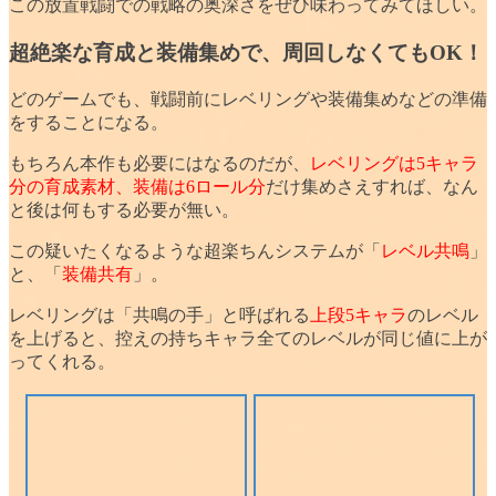
この放置戦闘での戦略の奥深さをぜひ味わってみてほしい。
超絶楽な育成と装備集めで、周回しなくてもOK！
どのゲームでも、戦闘前にレベリングや装備集めなどの準備
をすることになる。
もちろん本作も必要にはなるのだが、
レベリングは5キャラ
分の育成素材、装備は6ロール分
だけ集めさえすれば、なん
と後は
何もする必要が無い
。
この疑いたくなるような超楽ちんシステムが「
レベル共鳴
」
と、「
装備共有
」。
レベリングは「共鳴の手」と呼ばれる
上段5キャラ
のレベル
を上げると、控えの持ちキャラ
全てのレベルが同じ値
に上が
ってくれる。