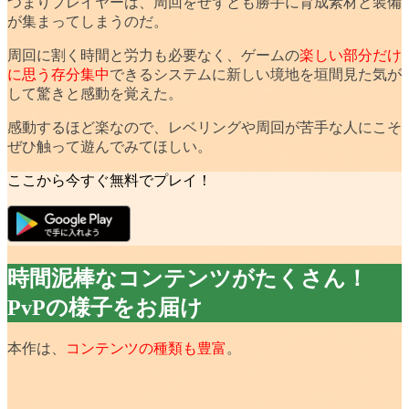
つまりプレイヤーは、
周回をせず
とも勝手に育成素材と装備
が集まってしまうのだ。
周回に割く
時間と労力も必要なく
、ゲームの
楽しい部分だけ
に思う存分集中
できるシステムに新しい境地を垣間見た気が
して驚きと感動を覚えた。
感動するほど楽
なので、レベリングや周回が苦手な人にこそ
ぜひ触って遊んでみてほしい。
ここから今すぐ無料でプレイ！
時間泥棒なコンテンツがたくさん！
PvPの様子をお届け
本作は、
コンテンツの種類も豊富
。