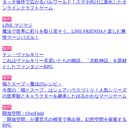
タッチ操作で広がるパルワールド！スマホ向けに進化したオ
ンラインクラフトゲーム
無料
LINE マジマジ
魔法で世界に彩りを取り戻そう。LINE FRIENDSと楽しむ爽
快マージパズル！
無料
テン・ヴァルキリー
これはヴァルキリー見習いたちの物語。「北欧神話」を題材
としたファンタジーRPG
無料
猫とスープ～魔法のレシピ～
今度の「猫とスープ」はシェアハウスづくり！人気シリーズ
の世界観とキャラクターを継承したゆるかわなマージゲーム
無料
開放空間：OverField
「開放空間」が運営元の移管で再出発。幻想空間を探索する
RPG