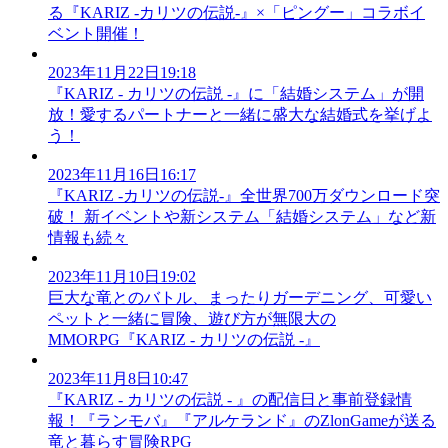
る『KARIZ -カリツの伝説-』×「ピングー」コラボイ
ベント開催！
2023年11月22日19:18
『KARIZ - カリツの伝説 -』に「結婚システム」が開
放！愛するパートナーと一緒に盛大な結婚式を挙げよ
う！
2023年11月16日16:17
『KARIZ -カリツの伝説-』全世界700万ダウンロード突
破！ 新イベントや新システム「結婚システム」など新
情報も続々
2023年11月10日19:02
巨大な竜とのバトル、まったりガーデニング、可愛い
ペットと一緒に冒険、遊び方が無限大の
MMORPG『KARIZ - カリツの伝説 -』
2023年11月8日10:47
『KARIZ - カリツの伝説 - 』の配信日と事前登録情
報！『ランモバ』『アルケランド』のZlonGameが送る
竜と暮らす冒険RPG