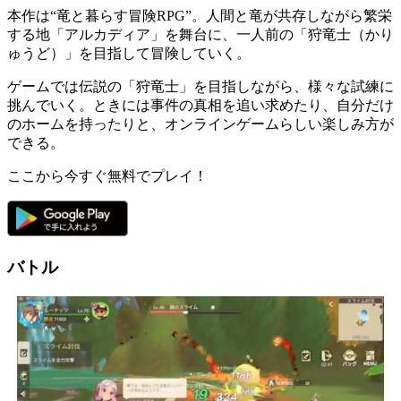
本作は
“竜と暮らす冒険RPG”
。人間と竜が共存しながら繁栄
する地
「アルカディア」
を舞台に、一人前の
「狩竜士（かり
ゅうど）」
を目指して冒険していく。
ゲームでは伝説の「
狩竜士
」を目指しながら、様々な試練に
挑んでいく。ときには
事件の真相
を追い求めたり、自分だけ
のホームを持ったりと、オンラインゲームらしい楽しみ方が
できる。
ここから今すぐ無料でプレイ！
バトル