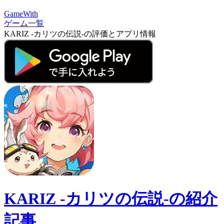
GameWith
ゲーム一覧
KARIZ -カリツの伝説-の評価とアプリ情報
KARIZ -カリツの伝説-の紹介
記事