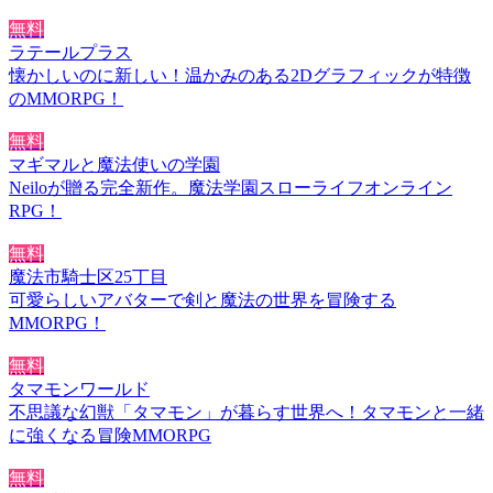
無料
ラテールプラス
懐かしいのに新しい！温かみのある2Dグラフィックが特徴
のMMORPG！
無料
マギマルと魔法使いの学園
Neiloが贈る完全新作。魔法学園スローライフオンライン
RPG！
無料
魔法市騎士区25丁目
可愛らしいアバターで剣と魔法の世界を冒険する
MMORPG！
無料
タマモンワールド
不思議な幻獣「タマモン」が暮らす世界へ！タマモンと一緒
に強くなる冒険MMORPG
無料