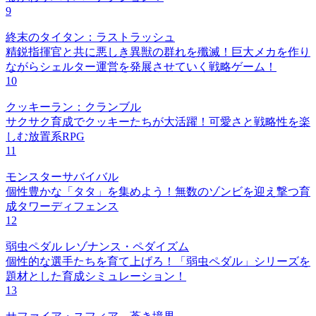
9
終末のタイタン：ラストラッシュ
精鋭指揮官と共に悪しき異獣の群れを殲滅！巨大メカを作り
ながらシェルター運営を発展させていく戦略ゲーム！
10
クッキーラン：クランブル
サクサク育成でクッキーたちが大活躍！可愛さと戦略性を楽
しむ放置系RPG
11
モンスターサバイバル
個性豊かな「タタ」を集めよう！無数のゾンビを迎え撃つ育
成タワーディフェンス
12
弱虫ペダル レゾナンス・ペダイズム
個性的な選手たちを育て上げろ！「弱虫ペダル」シリーズを
題材とした育成シミュレーション！
13