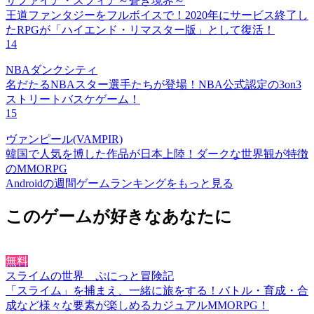
サファイア・スフィア～蒼き境界～
王道ファンタジーをフルボイスで！2020年にサービス終了し
たRPGが「ハイエンド・リマスター版」として復活！
14
NBAダンクシティ
名だたるNBAスター選手たちが登場！NBA公式認定の3on3
ストリートバスケゲーム！
15
ヴァンピール(VAMPIR)
韓国で人気を博した作品が日本上陸！ダークな世界観が特徴
のMMORPG
Androidの週間ゲームランキングをもっと見る
このゲームが好きなあなたに
無料
スライムの世界 ぷにっと冒険記
「スライム」を捕まえ、一緒に旅をする！バトル・育成・合
成など様々な要素が楽しめるカジュアルMMORPG！