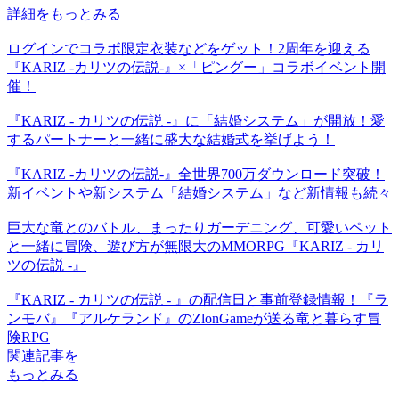
詳細をもっとみる
ログインでコラボ限定衣装などをゲット！2周年を迎える
『KARIZ -カリツの伝説-』×「ピングー」コラボイベント開
催！
『KARIZ - カリツの伝説 -』に「結婚システム」が開放！愛
するパートナーと一緒に盛大な結婚式を挙げよう！
『KARIZ -カリツの伝説-』全世界700万ダウンロード突破！
新イベントや新システム「結婚システム」など新情報も続々
巨大な竜とのバトル、まったりガーデニング、可愛いペット
と一緒に冒険、遊び方が無限大のMMORPG『KARIZ - カリ
ツの伝説 -』
『KARIZ - カリツの伝説 - 』の配信日と事前登録情報！『ラ
ンモバ』『アルケランド』のZlonGameが送る竜と暮らす冒
険RPG
関連記事を
もっとみる