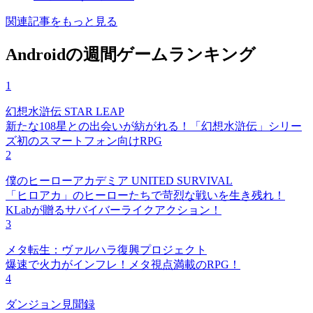
関連記事をもっと見る
Androidの週間ゲームランキング
1
幻想水滸伝 STAR LEAP
新たな108星との出会いが紡がれる！「幻想水滸伝」シリー
ズ初のスマートフォン向けRPG
2
僕のヒーローアカデミア UNITED SURVIVAL
「ヒロアカ」のヒーローたちで苛烈な戦いを生き残れ！
KLabが贈るサバイバーライクアクション！
3
メタ転生：ヴァルハラ復興プロジェクト
爆速で火力がインフレ！メタ視点満載のRPG！
4
ダンジョン見聞録