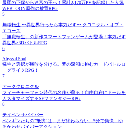
最弱の下僕から迷宮の王へ！累計2,170万PVを記録した人気
WEBTOON原作の放置RPG
5
無職転生 〜異世界行ったら本気だす〜 クロニクル・オブ・
エコーズ
「無職転生」の新作スマートフォンゲームが登場！本気だす
異世界×3DバトルRPG
6
Abyssal Soul
犠牲と選択が勝敗を分ける。夢の深淵に挑むカードバトルロ
ーグライクRPG！
7
アーククロニクル
フィーチャーフォン時代の名作が蘇る！自由自在にドールを
カスタマイズするSFファンタジーRPG
8
テイペンサバイバー
ペンギンたちの"抵抗"は、まだ終わらない。5分で爽快！ゆ
るかわサバイバーアクション！