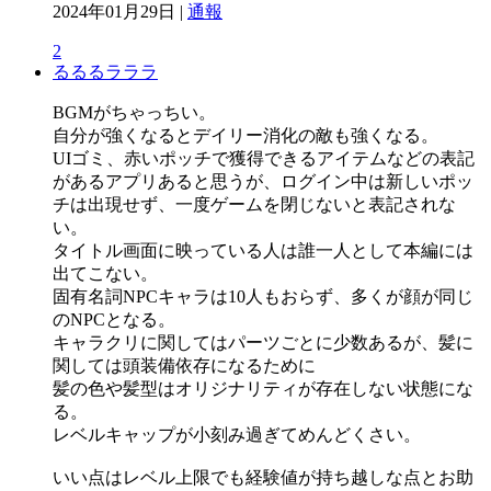
2024年01月29日 |
通報
2
るるるラララ
BGMがちゃっちい。
自分が強くなるとデイリー消化の敵も強くなる。
UIゴミ、赤いポッチで獲得できるアイテムなどの表記
があるアプリあると思うが、ログイン中は新しいポッ
チは出現せず、一度ゲームを閉じないと表記されな
い。
タイトル画面に映っている人は誰一人として本編には
出てこない。
固有名詞NPCキャラは10人もおらず、多くが顔が同じ
のNPCとなる。
キャラクリに関してはパーツごとに少数あるが、髪に
関しては頭装備依存になるために
髪の色や髪型はオリジナリティが存在しない状態にな
る。
レベルキャップが小刻み過ぎてめんどくさい。
いい点はレベル上限でも経験値が持ち越しな点とお助