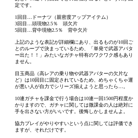
定です。
1回目…ドーナツ（親密度アップアイテム）
3回目…頭現物2.5％ 頭欠片
5回目…背中現物2.5％ 背中欠片
上記のような表記が詳細欄にあり、出るものが10回ご
とのループで決まっているため、「単発で武器アバタ
ー出た！！」みたいなガチャ特有のワクワク感もあり
ません。
目玉商品（高レアの乗り物や武器アバターの欠片な
ど）は10回目に固定されているため、めちゃくちゃ運
が悪い人が自力でシリーズ揃えようと思ったら…。
10連ガチャを課金で行う場合は10連一回1500円程度か
かりますので、ガチャに関しては微課金の人は絶対に
手を出さない方がいいです。後悔しかしませんよ。
協力プレイがやりやすいという点に関しては評価でき
ますが、それだけです。