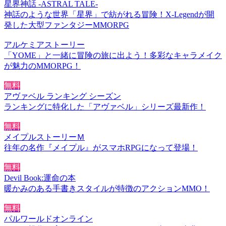
星界神話 -ASTRAL TALE-
神話のような世界「星界」で紡がれる冒険！X-Legendが開
発した大型ファンタジーMMORPG
アルケミアストーリー
「YOME」と一緒に冒険の旅に出よう！多彩なキャラメイク
が魅力のMMORPG！
無料
アヴァベル ランキング シーズン
ランキングに特化した「アヴァベル」シリーズ最新作！
無料
メイプルストーリーＭ
往年の名作『メイプル』がスマホRPGになって登場！
無料
Devil Book:運命の本
暖かみのある手書きスタイルが特徴のアクションMMO！
無料
パルワールドオンライン