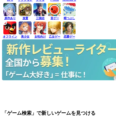
原作あり
放置
三国志
音ゲー
暇つぶし
オフライン
美少女
女性向け
乙女ゲー
恋愛ゲー
「ゲーム検索」で新しいゲームを見つける