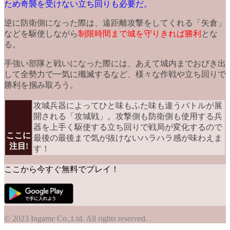
ため奇襲を受けない立ち回りも必要だ。
逆に防衛側になった際は、遠距離攻撃をしてくれる
「矢倉」
などを駆使しながら
制限時間まで城を守りきれば勝利
とな
る。
手強い部隊と戦いになった際には、あえて城内までおびき出
して
全勢力で一気に殲滅する
など、様々な作戦や立ち回りで
勝利を掴み取ろう。
攻城兵器によってひと味もふた味も違うバトルが展
開される「攻城戦」。攻撃側も防衛側も使用する兵
器を上手く駆使する立ち回りで戦局が変化するので
ここに
最後の最後まで気が抜けないハラハラ感が味わえま
注目!
す！
ここから今すぐ無料でプレイ！
© 2023 Ingame Co.,Ltd. All rights reserved.