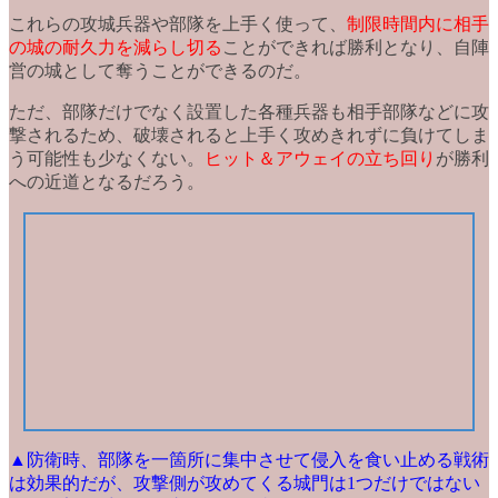
これらの攻城兵器や部隊を上手く使って、
制限時間内に相手
の城の耐久力を減らし切る
ことができれば勝利となり、
自陣
営の城として奪う
ことができるのだ。
ただ、部隊だけでなく
設置した各種兵器も相手部隊などに攻
撃される
ため、破壊されると上手く攻めきれずに負けてしま
う可能性も少なくない。
ヒット＆アウェイの立ち回り
が勝利
への近道となるだろう。
▲防衛時、部隊を一箇所に集中させて侵入を食い止める戦術
は効果的だが、攻撃側が攻めてくる城門は1つだけではない