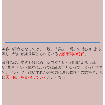
本作の舞台となるのは、
「魏」「呉」「蜀」の3勢力
による
激しい戦いが繰り広げられている
後漢末期の時代
。
政府の政治腐敗をはじめ、黄巾党という組織による反乱
や”董卓”という暴君によって
戦乱の世となってしまった世界
で、プレイヤーはいずれかの勢力に属し数多くの武将ととも
に
天下統一を目指していく
こととなる。