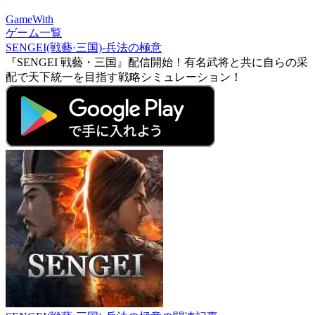
GameWith
ゲーム一覧
SENGEI(戦藝·三国)‐兵法の極意
『SENGEI 戦藝・三国』配信開始！有名武将と共に自らの采
配で天下統一を目指す戦略シミュレーション！