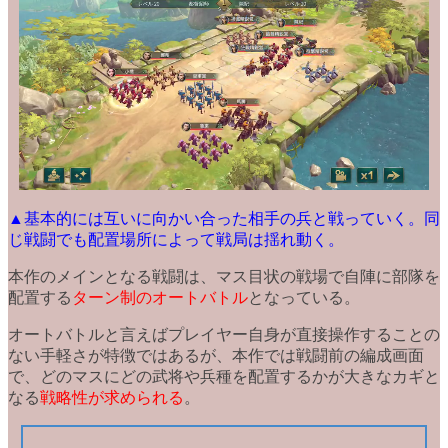
▲基本的には互いに向かい合った相手の兵と戦っていく。同
じ戦闘でも配置場所によって戦局は揺れ動く。
本作のメインとなる戦闘は、
マス目状の戦場
で自陣に部隊を
配置する
ターン制のオートバトル
となっている。
オートバトルと言えばプレイヤー自身が直接操作することの
ない手軽さが特徴ではあるが、本作では戦闘前の編成画面
で、
どのマスにどの武将や兵種を配置するか
が大きなカギと
なる
戦略性が求められる
。