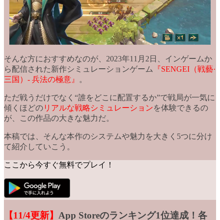
そんな方におすすめなのが、2023年11月2日、インゲームか
ら配信された新作シミュレーションゲーム
『SENGEI（戦藝·
三国）- 兵法の極意』
。
ただ戦うだけでなく
“誰をどこに配置するか”
で戦局が一気に
傾くほどの
リアルな戦略シミュレーション
を体験できるの
が、この作品の大きな魅力だ。
本稿では、そんな本作のシステムや魅力を大きく
5つに分け
て紹介
していこう。
ここから今すぐ無料でプレイ！
【11/4更新】
App Storeのランキング1位達成！各