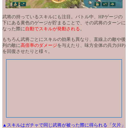
武将の持っているスキルにも注目。バトル中、
HPゲージの
下にある黄色のゲージ
が貯まることで、その武将のターンに
なった際に
自動でスキルが発動される
。
もちろん武将ごとにスキルの効果も異なり、直線上の敵や後
列の敵に
高倍率のダメージ
を与えたり、
味方全体の兵力(HP)
を回復
させたりと様々。
▲スキルはガチャで同じ武将が被った際に得られる「欠片」