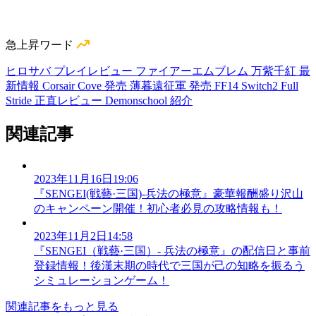
急上昇ワード
ヒロサバ プレイレビュー
ファイアーエムブレム 万紫千紅 最
新情報
Corsair Cove 発売
薄暮遠征軍 発売
FF14 Switch2
Full
Stride 正直レビュー
Demonschool 紹介
関連記事
2023年11月16日19:06
『SENGEI(戦藝·三国)‐兵法の極意』豪華報酬盛り沢山
のキャンペーン開催！初心者必見の攻略情報も！
2023年11月2日14:58
『SENGEI（戦藝·三国）- 兵法の極意』の配信日と事前
登録情報！後漢末期の時代で三国が己の知略を振るう
シミュレーションゲーム！
関連記事をもっと見る