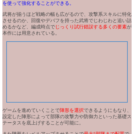
を使って強化することができる。
武将が揃うほど戦略の幅も広がる
ので、攻撃系スキルに特化
させるのか、回復やデバフを持った武将でじわじわと追い詰
めるかなど、編成時点で
じっくり試行錯誤する多くの要素
が
本作には用意されている。
ゲームを進めていくことで
陣形を選択
できるようにもなり、
設定した陣形によって部隊の攻撃力や防御力といった
基礎ス
テータスを底上げ
することが可能に。
また陣形をレベルアップさせることで
最大5部隊まで配置
で