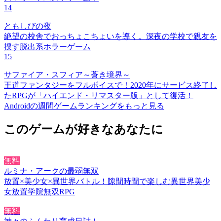
14
ともしびの夜
絶望の校舎でおっちょこちょいを導く。深夜の学校で親友を
捜す脱出系ホラーゲーム
15
サファイア・スフィア～蒼き境界～
王道ファンタジーをフルボイスで！2020年にサービス終了し
たRPGが「ハイエンド・リマスター版」として復活！
Androidの週間ゲームランキングをもっと見る
このゲームが好きなあなたに
無料
ルミナ・アークの最弱無双
放置×美少女×異世界バトル！隙間時間で楽しむ異世界美少
女放置学院無双RPG
無料