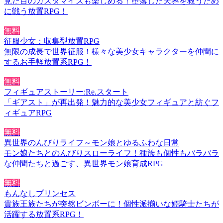
見た目のカスタマイズも楽しめる！堕落した天界を救うため
に戦う放置RPG！
無料
征服少女：収集型放置RPG
無限の成長で世界征服！様々な美少女キャラクターを仲間に
するお手軽放置系RPG！
無料
フィギュアストーリー:Re.スタート
「ギアスト」が再出発！魅力的な美少女フィギュアと紡ぐフ
ィギュアRPG
無料
異世界のんびりライフ～モン娘とゆるふわな日常
モン娘たちとのんびりスローライフ！種族も個性もバラバラ
な仲間たちと過ごす、異世界モン娘育成RPG
無料
もんなしプリンセス
貴族王族たちが突然ビンボーに！個性派揃いな姫騎士たちが
活躍する放置系RPG！