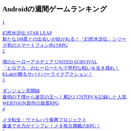
Androidの週間ゲームランキング
1
幻想水滸伝 STAR LEAP
新たな108星との出会いが紡がれる！「幻想水滸伝」シリー
ズ初のスマートフォン向けRPG
2
僕のヒーローアカデミア UNITED SURVIVAL
「ヒロアカ」のヒーローたちで苛烈な戦いを生き残れ！
KLabが贈るサバイバーライクアクション！
3
ダンジョン見聞録
最弱の下僕から迷宮の王へ！累計2,170万PVを記録した人気
WEBTOON原作の放置RPG
4
メタ転生：ヴァルハラ復興プロジェクト
爆速で火力がインフレ！メタ視点満載のRPG！