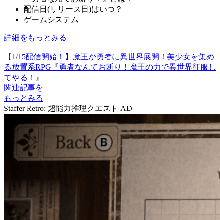
配信日(リリース日)はいつ？
ゲームシステム
詳細をもっとみる
【1/15配信開始！】魔王が勇者に異世界展開！美少女を集め
る放置系RPG『勇者なんてお断り！魔王の力で異世界征服し
てやる！』
関連記事を
もっとみる
Staffer Retro: 超能力推理クエスト
AD