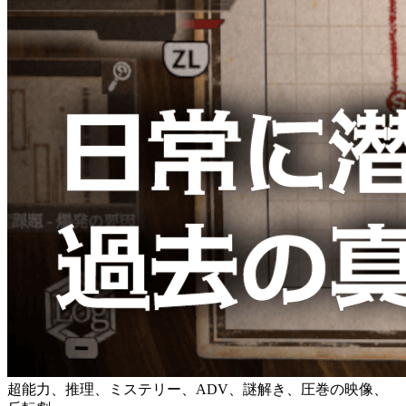
超能力、推理、ミステリー、ADV、謎解き、圧巻の映像、