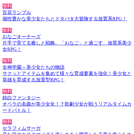
無料
百花ランブル
個性豊かな美少女たちとドタバタ大冒険する放置系RPG！
無料
おなごオーナーズ
片手で育てる癒しと戦略。「おなご」と過ごす、放置系美少
女RPG！
無料
女神学園～美少女たちの物語
サクッとアイテムを集めて様々な育成要素を強化！美少女と
英雄を育成する放置型RPG！
無料
純白ファンタジー
オペラの名曲が美少女化！？歌劇少女が戦うリアルタイムカ
ードバトル！
無料
セラフィムサーガ