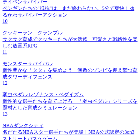
テイペンサバイバー
ペンギンたちの"抵抗"は、まだ終わらない。5分で爽快！ゆ
るかわサバイバーアクション！
10
クッキーラン：クランブル
サクサク育成でクッキーたちが大活躍！可愛さと戦略性を楽
しむ放置系RPG
11
モンスターサバイバル
個性豊かな「タタ」を集めよう！無数のゾンビを迎え撃つ育
成タワーディフェンス
12
弱虫ペダル レゾナンス・ペダイズム
個性的な選手たちを育て上げろ！「弱虫ペダル」シリーズを
題材とした育成シミュレーション！
13
NBAダンクシティ
名だたるNBAスター選手たちが登場！NBA公式認定の3on3
ストリートバスケゲーム！