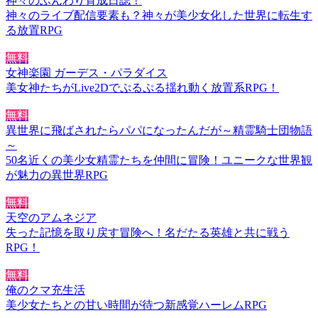
神々のふんわり育成日誌！
神々のライブ配信要素も？神々が美少女化した世界に転生す
る放置RPG
無料
女神楽園 ガーデス・パラダイス
美女神たちがLive2Dでぷるぷる揺れ動く放置系RPG！
無料
異世界に飛ばされたらパパになったんだが～精霊騎士団物語
～
50名近くの美少女精霊たちを仲間に冒険！ユニークな世界観
が魅力の異世界RPG
無料
天空のアムネジア
失った記憶を取り戻す冒険へ！名だたる英雄と共に戦う
RPG！
無料
俺のクマ充生活
美少女たちとの甘い時間が待つ新感覚ハーレムRPG