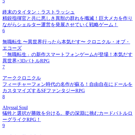
5
終末のタイタン：ラストラッシュ
精鋭指揮官と共に悪しき異獣の群れを殲滅！巨大メカを作り
ながらシェルター運営を発展させていく戦略ゲーム！
6
無職転生 〜異世界行ったら本気だす〜 クロニクル・オブ・
エコーズ
「無職転生」の新作スマートフォンゲームが登場！本気だす
異世界×3DバトルRPG
7
アーククロニクル
フィーチャーフォン時代の名作が蘇る！自由自在にドールを
カスタマイズするSFファンタジーRPG
8
Abyssal Soul
犠牲と選択が勝敗を分ける。夢の深淵に挑むカードバトルロ
ーグライクRPG！
9