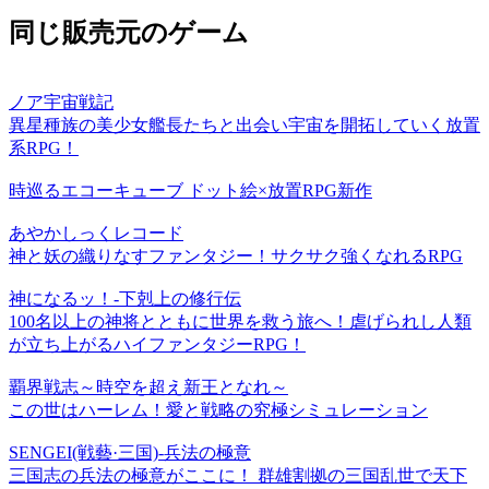
同じ販売元のゲーム
ノア宇宙戦記
異星種族の美少女艦長たちと出会い宇宙を開拓していく放置
系RPG！
時巡るエコーキューブ ドット絵×放置RPG新作
あやかしっくレコード
神と妖の織りなすファンタジー！サクサク強くなれるRPG
神になるッ！-下剋上の修行伝
100名以上の神将とともに世界を救う旅へ！虐げられし人類
が立ち上がるハイファンタジーRPG！
覇界戦志～時空を超え新王となれ～
この世はハーレム！愛と戦略の究極シミュレーション
SENGEI(戦藝·三国)‐兵法の極意
三国志の兵法の極意がここに！ 群雄割拠の三国乱世で天下