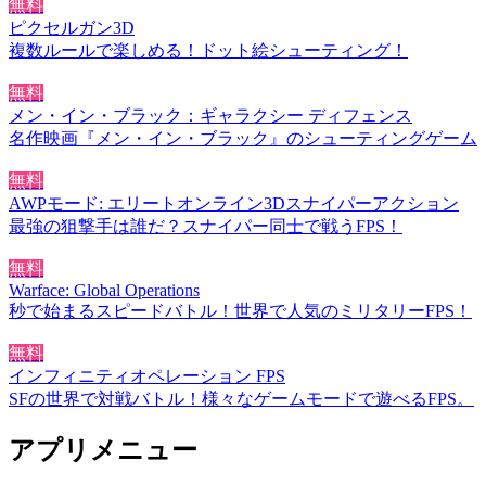
無料
ピクセルガン3D
複数ルールで楽しめる！ドット絵シューティング！
無料
メン・イン・ブラック：ギャラクシー ディフェンス
名作映画『メン・イン・ブラック』のシューティングゲーム
無料
AWPモード: エリートオンライン3Dスナイパーアクション
最強の狙撃手は誰だ？スナイパー同士で戦うFPS！
無料
Warface: Global Operations
秒で始まるスピードバトル！世界で人気のミリタリーFPS！
無料
インフィニティオペレーション FPS
SFの世界で対戦バトル！様々なゲームモードで遊べるFPS。
アプリメニュー