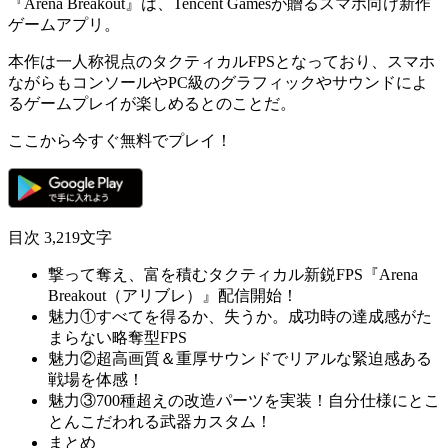
『Arena Breakout』は、Tencent Gamesが贈る
スマホ向け新作
ゲームアプリ
。
本作は一人称視点の
タクティカルFPS
となっており、スマホ
ながらも
コンソールやPC級のグラフィックやサウンド
によ
るゲームプレイが楽しめるとのことだ。
ここから今すぐ無料でプレイ！
目次
3,219文字
撃って奪え、富を積むタクティカル新鋭FPS『Arena
Breakout（アリブレ）』配信開始！
魅力①すべてを得るか、失うか。成功時の達成感がた
まらない略奪型FPS
魅力②超高画質＆重厚サウンドでリアルな緊迫感ある
戦場を体感！
魅力③700種超えの改造パーツを実装！自分仕様にとこ
とんこだわれる武器カスタム！
まとめ