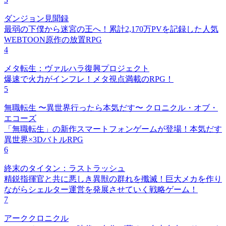
ダンジョン見聞録
最弱の下僕から迷宮の王へ！累計2,170万PVを記録した人気
WEBTOON原作の放置RPG
4
メタ転生：ヴァルハラ復興プロジェクト
爆速で火力がインフレ！メタ視点満載のRPG！
5
無職転生 〜異世界行ったら本気だす〜 クロニクル・オブ・
エコーズ
「無職転生」の新作スマートフォンゲームが登場！本気だす
異世界×3DバトルRPG
6
終末のタイタン：ラストラッシュ
精鋭指揮官と共に悪しき異獣の群れを殲滅！巨大メカを作り
ながらシェルター運営を発展させていく戦略ゲーム！
7
アーククロニクル