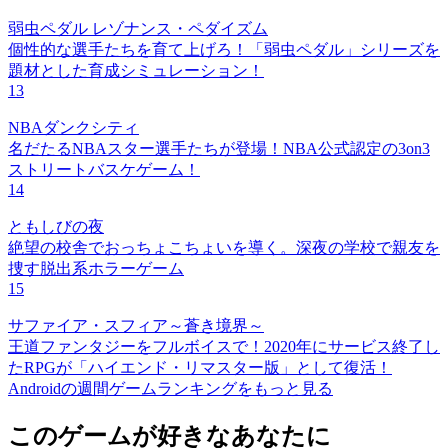
弱虫ペダル レゾナンス・ペダイズム
個性的な選手たちを育て上げろ！「弱虫ペダル」シリーズを
題材とした育成シミュレーション！
13
NBAダンクシティ
名だたるNBAスター選手たちが登場！NBA公式認定の3on3
ストリートバスケゲーム！
14
ともしびの夜
絶望の校舎でおっちょこちょいを導く。深夜の学校で親友を
捜す脱出系ホラーゲーム
15
サファイア・スフィア～蒼き境界～
王道ファンタジーをフルボイスで！2020年にサービス終了し
たRPGが「ハイエンド・リマスター版」として復活！
Androidの週間ゲームランキングをもっと見る
このゲームが好きなあなたに