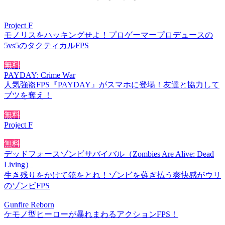
Project F
モノリスをハッキングせよ！プロゲーマープロデュースの
5vs5のタクティカルFPS
無料
PAYDAY: Crime War
人気強盗FPS『PAYDAY』がスマホに登場！友達と協力して
ブツを奪え！
無料
Project F
無料
デッドフォースゾンビサバイバル（Zombies Are Alive: Dead
Living）
生き残りをかけて銃をとれ！ゾンビを薙ぎ払う爽快感がウリ
のゾンビFPS
Gunfire Reborn
ケモノ型ヒーローが暴れまわるアクションFPS！