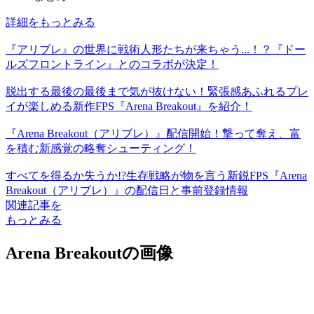
詳細をもっとみる
『アリブレ』の世界に戦術人形たちが来ちゃう...！？『ドー
ルズフロントライン』とのコラボが決定！
脱出する最後の最後まで気が抜けない！緊張感あふれるプレ
イが楽しめる新作FPS『Arena Breakout』を紹介！
『Arena Breakout（アリブレ）』配信開始！撃って奪え、富
を積む新感覚の略奪シューティング！
すべてを得るか失うか!?生存戦略が物を言う新鋭FPS『Arena
Breakout（アリブレ）』の配信日と事前登録情報
関連記事を
もっとみる
Arena Breakoutの画像