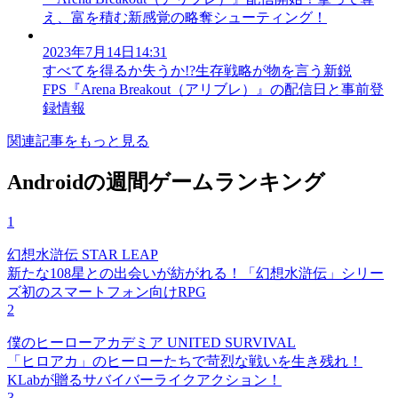
え、富を積む新感覚の略奪シューティング！
2023年7月14日14:31
すべてを得るか失うか!?生存戦略が物を言う新鋭
FPS『Arena Breakout（アリブレ）』の配信日と事前登
録情報
関連記事をもっと見る
Androidの週間ゲームランキング
1
幻想水滸伝 STAR LEAP
新たな108星との出会いが紡がれる！「幻想水滸伝」シリー
ズ初のスマートフォン向けRPG
2
僕のヒーローアカデミア UNITED SURVIVAL
「ヒロアカ」のヒーローたちで苛烈な戦いを生き残れ！
KLabが贈るサバイバーライクアクション！
3