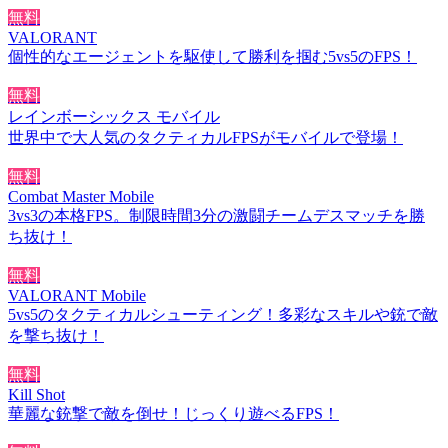
無料
VALORANT
個性的なエージェントを駆使して勝利を掴む5vs5のFPS！
無料
レインボーシックス モバイル
世界中で大人気のタクティカルFPSがモバイルで登場！
無料
Combat Master Mobile
3vs3の本格FPS。制限時間3分の激闘チームデスマッチを勝
ち抜け！
無料
VALORANT Mobile
5vs5のタクティカルシューティング！多彩なスキルや銃で敵
を撃ち抜け！
無料
Kill Shot
華麗な銃撃で敵を倒せ！じっくり遊べるFPS！