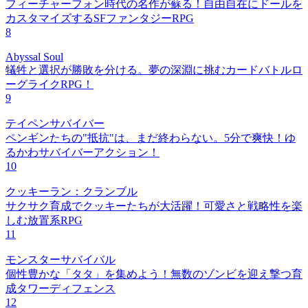
フィーチャーフォン時代の名作が蘇る！自由自在にドールを
カスタマイズするSFファンタジーRPG
8
Abyssal Soul
犠牲と選択が勝敗を分ける。夢の深淵に挑むカードバトルロ
ーグライクRPG！
9
テイペンサバイバー
ペンギンたちの"抵抗"は、まだ終わらない。5分で爽快！ゆ
るかわサバイバーアクション！
10
クッキーラン：クランブル
サクサク育成でクッキーたちが大活躍！可愛さと戦略性を楽
しむ放置系RPG
11
モンスターサバイバル
個性豊かな「タタ」を集めよう！無数のゾンビを迎え撃つ育
成タワーディフェンス
12