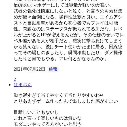
fps系のスマホゲーにしては容量が軽いのが良い。
武器の強化は慎重にしないと泣く。と言うのも素材集
めが後々面倒になる。操作性は割と良い。エイムアシ
ストと自動射撃があるから初心者でもプレイは可能
性。問題なのはステータスが振られてる所だな。レベ
ルが上がるとHPが増えるんだが、その仕様のせいでレ
ベル差がある人が相手だと、確実に撃ち負けてしまう
から笑えない。後はチート使いがたまに居る。回線絞
ってその場しのぎしたり、瞬間移動したり、ダメ操作
したりと何でもやる。アレ何とかならんのか。
2021年07月22日 |
通報
2
はまぢん
動き遅すぎて当てやすくて当たりやすいわw
とりあえずゲーム作ったんで出しました感がすごい
目新しいこともないし
これと言って楽しいものは無いな
モダコンやってる方がいいと思う