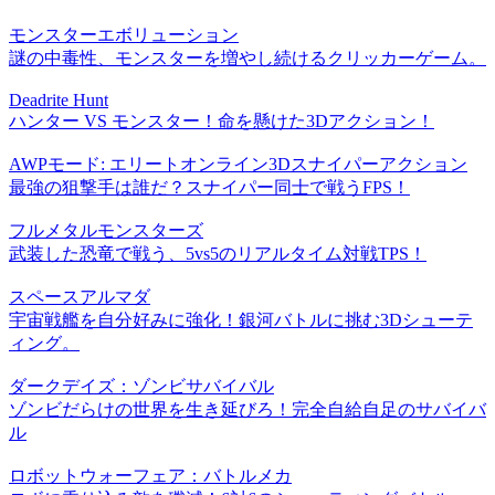
モンスターエボリューション
謎の中毒性、モンスターを増やし続けるクリッカーゲーム。
Deadrite Hunt
ハンター VS モンスター！命を懸けた3Dアクション！
AWPモード: エリートオンライン3Dスナイパーアクション
最強の狙撃手は誰だ？スナイパー同士で戦うFPS！
フルメタルモンスターズ
武装した恐竜で戦う、5vs5のリアルタイム対戦TPS！
スペースアルマダ
宇宙戦艦を自分好みに強化！銀河バトルに挑む3Dシューテ
ィング。
ダークデイズ：ゾンビサバイバル
ゾンビだらけの世界を生き延びろ！完全自給自足のサバイバ
ル
ロボットウォーフェア：バトルメカ