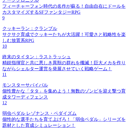
アーククロニクル
フィーチャーフォン時代の名作が蘇る！自由自在にドールを
カスタマイズするSFファンタジーRPG
9
クッキーラン：クランブル
サクサク育成でクッキーたちが大活躍！可愛さと戦略性を楽
しむ放置系RPG
10
終末のタイタン：ラストラッシュ
精鋭指揮官と共に悪しき異獣の群れを殲滅！巨大メカを作り
ながらシェルター運営を発展させていく戦略ゲーム！
11
モンスターサバイバル
個性豊かな「タタ」を集めよう！無数のゾンビを迎え撃つ育
成タワーディフェンス
12
弱虫ペダル レゾナンス・ペダイズム
個性的な選手たちを育て上げろ！「弱虫ペダル」シリーズを
題材とした育成シミュレーション！