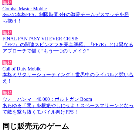
無料
Combat Master Mobile
3vs3の本格FPS。制限時間3分の激闘チームデスマッチを勝
ち抜け！
無料
FINAL FANTASY VII EVER CRISIS
『FF7』の関連スピンオフを完全網羅。『FF7R』とは異なる
アプローチで描く“もう一つのリメイク”
無料
Call of Duty:Mobile
本格ミリタリーシューティング！世界中のライバルと競い合
え！
無料
ウォーハンマー40,000：ボルトガン Boom
あらゆる「悪」を根絶やしにせよ！スペースマリーンとなっ
て敵を撃ち抜くモバイル向けFPS！
同じ販売元のゲーム