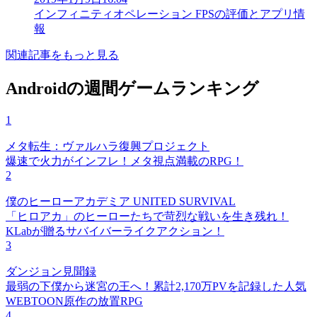
インフィニティオペレーション FPSの評価とアプリ情
報
関連記事をもっと見る
Androidの週間ゲームランキング
1
メタ転生：ヴァルハラ復興プロジェクト
爆速で火力がインフレ！メタ視点満載のRPG！
2
僕のヒーローアカデミア UNITED SURVIVAL
「ヒロアカ」のヒーローたちで苛烈な戦いを生き残れ！
KLabが贈るサバイバーライクアクション！
3
ダンジョン見聞録
最弱の下僕から迷宮の王へ！累計2,170万PVを記録した人気
WEBTOON原作の放置RPG
4