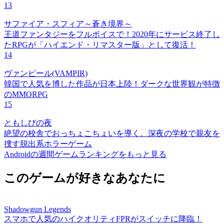
13
サファイア・スフィア～蒼き境界～
王道ファンタジーをフルボイスで！2020年にサービス終了し
たRPGが「ハイエンド・リマスター版」として復活！
14
ヴァンピール(VAMPIR)
韓国で人気を博した作品が日本上陸！ダークな世界観が特徴
のMMORPG
15
ともしびの夜
絶望の校舎でおっちょこちょいを導く。深夜の学校で親友を
捜す脱出系ホラーゲーム
Androidの週間ゲームランキングをもっと見る
このゲームが好きなあなたに
Shadowgun Legends
スマホで人気のハイクオリティFPRがスイッチに降臨！