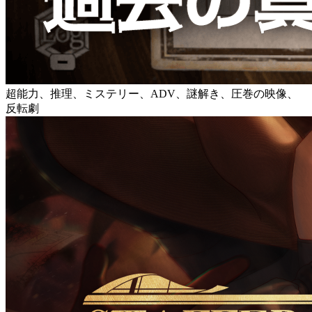
超能力、推理、ミステリー、ADV、謎解き、圧巻の映像、
反転劇