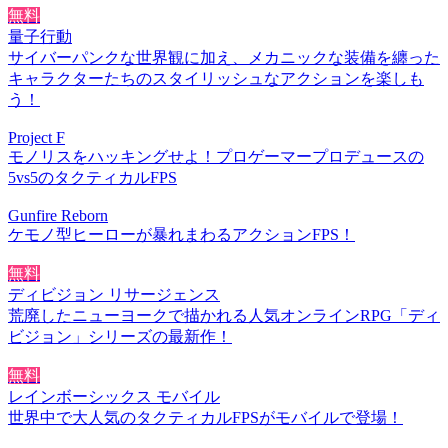
無料
量子行動
サイバーパンクな世界観に加え、メカニックな装備を纏った
キャラクターたちのスタイリッシュなアクションを楽しも
う！
Project F
モノリスをハッキングせよ！プロゲーマープロデュースの
5vs5のタクティカルFPS
Gunfire Reborn
ケモノ型ヒーローが暴れまわるアクションFPS！
無料
ディビジョン リサージェンス
荒廃したニューヨークで描かれる人気オンラインRPG「ディ
ビジョン」シリーズの最新作！
無料
レインボーシックス モバイル
世界中で大人気のタクティカルFPSがモバイルで登場！