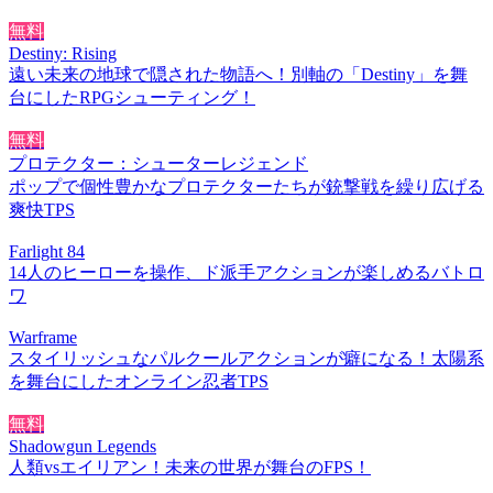
無料
Destiny: Rising
遠い未来の地球で隠された物語へ！別軸の「Destiny」を舞
台にしたRPGシューティング！
無料
プロテクター：シューターレジェンド
ポップで個性豊かなプロテクターたちが銃撃戦を繰り広げる
爽快TPS
Farlight 84
14人のヒーローを操作、ド派手アクションが楽しめるバトロ
ワ
Warframe
スタイリッシュなパルクールアクションが癖になる！太陽系
を舞台にしたオンライン忍者TPS
無料
Shadowgun Legends
人類vsエイリアン！未来の世界が舞台のFPS！