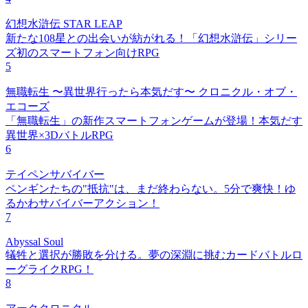
幻想水滸伝 STAR LEAP
新たな108星との出会いが紡がれる！「幻想水滸伝」シリー
ズ初のスマートフォン向けRPG
5
無職転生 〜異世界行ったら本気だす〜 クロニクル・オブ・
エコーズ
「無職転生」の新作スマートフォンゲームが登場！本気だす
異世界×3DバトルRPG
6
テイペンサバイバー
ペンギンたちの"抵抗"は、まだ終わらない。5分で爽快！ゆ
るかわサバイバーアクション！
7
Abyssal Soul
犠牲と選択が勝敗を分ける。夢の深淵に挑むカードバトルロ
ーグライクRPG！
8