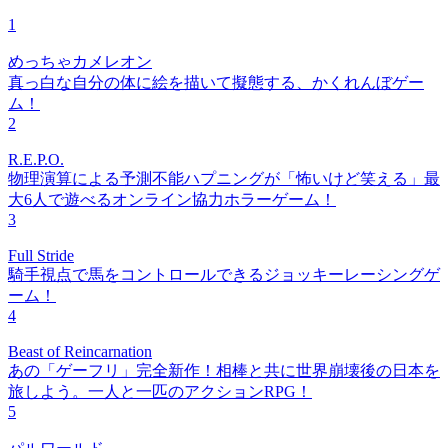
1
めっちゃカメレオン
真っ白な自分の体に絵を描いて擬態する、かくれんぼゲー
ム！
2
R.E.P.O.
物理演算による予測不能ハプニングが「怖いけど笑える」最
大6人で遊べるオンライン協力ホラーゲーム！
3
Full Stride
騎手視点で馬をコントロールできるジョッキーレーシングゲ
ーム！
4
Beast of Reincarnation
あの「ゲーフリ」完全新作！相棒と共に世界崩壊後の日本を
旅しよう。一人と一匹のアクションRPG！
5