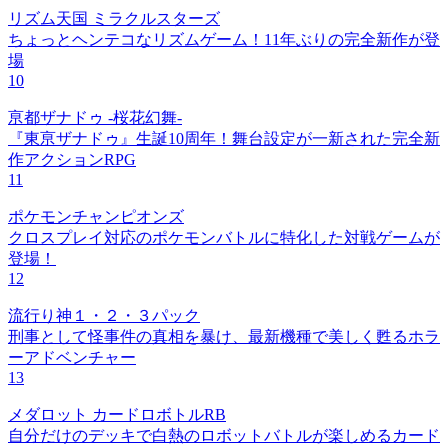
リズム天国 ミラクルスターズ
ちょっとヘンテコなリズムゲーム！11年ぶりの完全新作が登
場
10
亰都ザナドゥ -桜花幻舞-
『東亰ザナドゥ』生誕10周年！舞台設定が一新された完全新
作アクションRPG
11
ポケモンチャンピオンズ
クロスプレイ対応のポケモンバトルに特化した対戦ゲームが
登場！
12
流行り神１・２・３パック
刑事として怪事件の真相を暴け、最新機種で美しく甦るホラ
ーアドベンチャー
13
メダロット カードロボトルRB
自分だけのデッキで白熱のロボットバトルが楽しめるカード