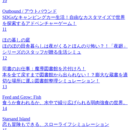
10
Outbound / アウトバウンド
SDGsなキャンピングカー生活！自由なカスタマイズで世界
を探索するアドベンチャーゲーム！
11
ほの暮しの庭
ほのぼの田舎暮らしは夜がくるとほんのり怖い？！「夜廻」
シリーズのスタッフが贈る生活シミュ
12
司書のお仕事：魔導図書館を片付けろ！
本を全て戻すまで図書館から出られない！？膨大な蔵書を適
切な場所に運ぶ図書館整理シミュレーション！
13
Feed and Grow: Fish
食うか食われるか、水中で繰り広げられる弱肉強食の世界。
14
Starsand Island
恋も冒険もできる、スローライフシミュレーション