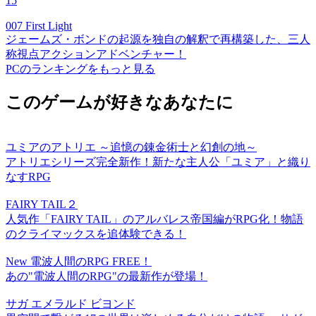
15
007 First Light
ジェームズ・ボンドの起源を独自の解釈で再構築した、三人
称視点アクションアドベンチャー！
PCのランキングをもっと見る
このゲームが好きなあなたに
ユミアのアトリエ ～追憶の錬金術士と幻創の地～
アトリエシリーズ完全新作！新たな主人公「ユミア」と織り
なすRPG
FAIRY TAIL２
人気作「FAIRY TAIL」のアルバレス帝国編がRPG化！物語
のクライマックスを追体験できる！
New 電波人間のRPG FREE！
あの"電波人間のRPG"の最新作が登場！
サガ エメラルド ビヨンド