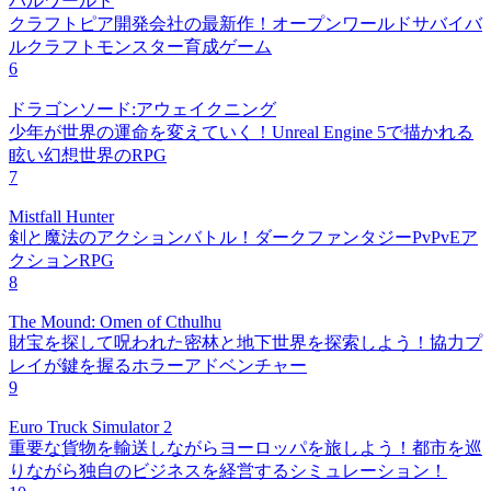
パルワールド
クラフトピア開発会社の最新作！オープンワールドサバイバ
ルクラフトモンスター育成ゲーム
6
ドラゴンソード:アウェイクニング
少年が世界の運命を変えていく！Unreal Engine 5で描かれる
眩い幻想世界のRPG
7
Mistfall Hunter
剣と魔法のアクションバトル！ダークファンタジーPvPvEア
クションRPG
8
The Mound: Omen of Cthulhu
財宝を探して呪われた密林と地下世界を探索しよう！協力プ
レイが鍵を握るホラーアドベンチャー
9
Euro Truck Simulator 2
重要な貨物を輸送しながらヨーロッパを旅しよう！都市を巡
りながら独自のビジネスを経営するシミュレーション！