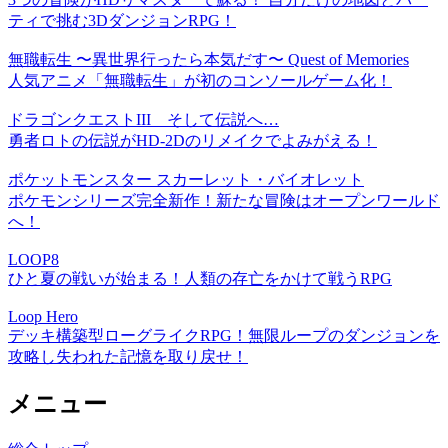
ティで挑む3DダンジョンRPG！
無職転生 〜異世界行ったら本気だす〜 Quest of Memories
人気アニメ「無職転生」が初のコンソールゲーム化！
ドラゴンクエストIII そして伝説へ…
勇者ロトの伝説がHD-2Dのリメイクでよみがえる！
ポケットモンスター スカーレット・バイオレット
ポケモンシリーズ完全新作！新たな冒険はオープンワールド
へ！
LOOP8
ひと夏の戦いが始まる！人類の存亡をかけて戦うRPG
Loop Hero
デッキ構築型ローグライクRPG！無限ループのダンジョンを
攻略し失われた記憶を取り戻せ！
メニュー