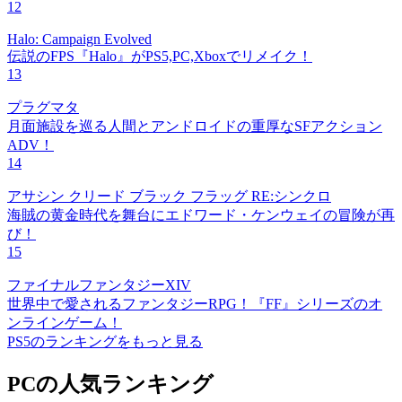
12
Halo: Campaign Evolved
伝説のFPS『Halo』がPS5,PC,Xboxでリメイク！
13
プラグマタ
月面施設を巡る人間とアンドロイドの重厚なSFアクション
ADV！
14
アサシン クリード ブラック フラッグ RE:シンクロ
海賊の黄金時代を舞台にエドワード・ケンウェイの冒険が再
び！
15
ファイナルファンタジーXIV
世界中で愛されるファンタジーRPG！『FF』シリーズのオ
ンラインゲーム！
PS5のランキングをもっと見る
PCの人気ランキング