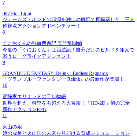
7
007 First Light
ジェームズ・ボンドの起源を独自の解釈で再構築した、三人
称視点アクションアドベンチャー！
8
くにおくんの熱血西遊記 天竺乱闘編
今度の「くにおくん」は西遊記！自分だけのビルドを組んで
戦うローグライクアクション！
9
GRANBLUE FANTASY: Relink - Endless Ragnarok
『グランブルーファンタジー Relink』の最新作が登場！
10
冒険家エリオットの千年物語
世界を超え、時空をも超える大冒険！「HD-2D」初の完全
新作アクションRPG
11
火山の娘
娘の成長と火山国の未来を見届ける育成シミュレーション