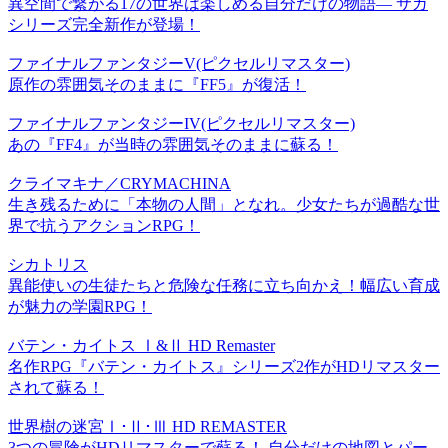
異空間で繋がる17の世界は楽しめる自分だけの物語― サガ
シリーズ完全新作が登場！
ファイナルファンタジーV(ピクセルリマスター)
原作の雰囲気そのままに『FF5』が復活！
ファイナルファンタジーIV(ピクセルリマスター)
あの『FF4』が当時の雰囲気そのままに蘇る！
クライマキナ／CRYMACHINA
生き残るために「本物の人間」となれ。少女たちが過酷な世
界で抗うアクションRPG！
シカトリス
異能使いの生徒たちと危険な任務に立ち向かえ！幅広い育成
が魅力の学園RPG！
バテン・カイトス Ⅰ&Ⅱ HD Remaster
名作RPG『バテン・カイトス』シリーズ2作がHDリマスター
されて蘇る！
世界樹の迷宮Ⅰ･Ⅱ･Ⅲ HD REMASTER
3つの冒険がHDリマスターで蘇る！ 自分だけの地図とパー