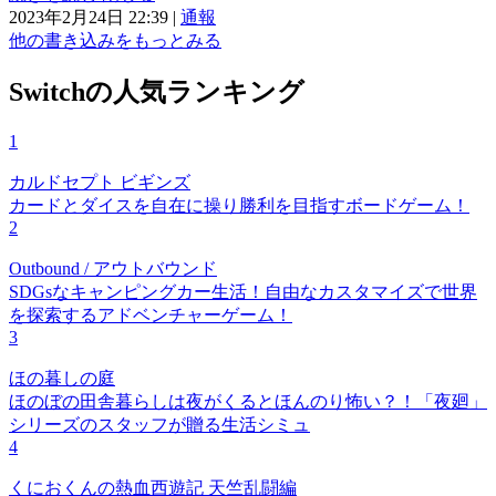
2023年2月24日 22:39
|
通報
他の書き込みをもっとみる
Switchの人気ランキング
1
カルドセプト ビギンズ
カードとダイスを自在に操り勝利を目指すボードゲーム！
2
Outbound / アウトバウンド
SDGsなキャンピングカー生活！自由なカスタマイズで世界
を探索するアドベンチャーゲーム！
3
ほの暮しの庭
ほのぼの田舎暮らしは夜がくるとほんのり怖い？！「夜廻」
シリーズのスタッフが贈る生活シミュ
4
くにおくんの熱血西遊記 天竺乱闘編