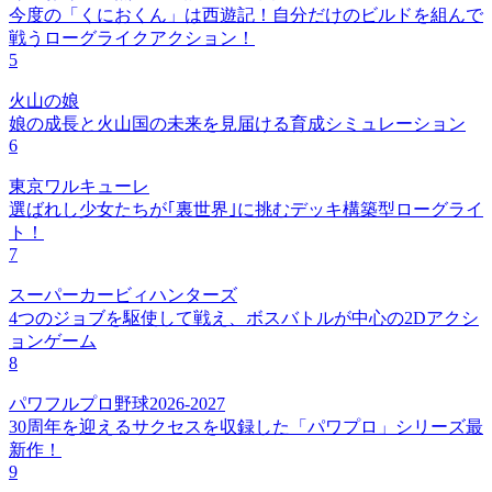
今度の「くにおくん」は西遊記！自分だけのビルドを組んで
戦うローグライクアクション！
5
火山の娘
娘の成長と火山国の未来を見届ける育成シミュレーション
6
東京ワルキューレ
選ばれし少女たちが｢裏世界｣に挑むデッキ構築型ローグライ
ト！
7
スーパーカービィハンターズ
4つのジョブを駆使して戦え、ボスバトルが中心の2Dアクシ
ョンゲーム
8
パワフルプロ野球2026-2027
30周年を迎えるサクセスを収録した「パワプロ」シリーズ最
新作！
9