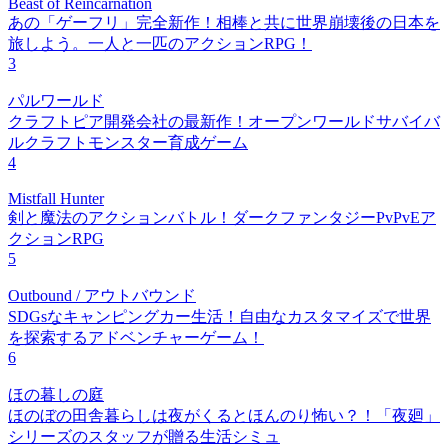
Beast of Reincarnation
あの「ゲーフリ」完全新作！相棒と共に世界崩壊後の日本を
旅しよう。一人と一匹のアクションRPG！
3
パルワールド
クラフトピア開発会社の最新作！オープンワールドサバイバ
ルクラフトモンスター育成ゲーム
4
Mistfall Hunter
剣と魔法のアクションバトル！ダークファンタジーPvPvEア
クションRPG
5
Outbound / アウトバウンド
SDGsなキャンピングカー生活！自由なカスタマイズで世界
を探索するアドベンチャーゲーム！
6
ほの暮しの庭
ほのぼの田舎暮らしは夜がくるとほんのり怖い？！「夜廻」
シリーズのスタッフが贈る生活シミュ