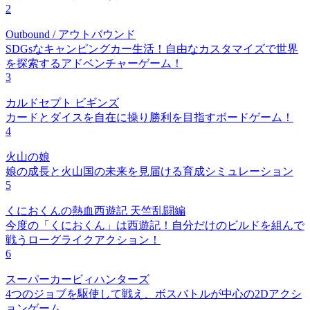
2
Outbound / アウトバウンド
SDGsなキャンピングカー生活！自由なカスタマイズで世界
を探索するアドベンチャーゲーム！
3
カルドセプト ビギンズ
カードとダイスを自在に操り勝利を目指すボードゲーム！
4
火山の娘
娘の成長と火山国の未来を見届ける育成シミュレーション
5
くにおくんの熱血西遊記 天竺乱闘編
今度の「くにおくん」は西遊記！自分だけのビルドを組んで
戦うローグライクアクション！
6
スーパーカービィハンターズ
4つのジョブを駆使して戦え、ボスバトルが中心の2Dアクシ
ョンゲーム