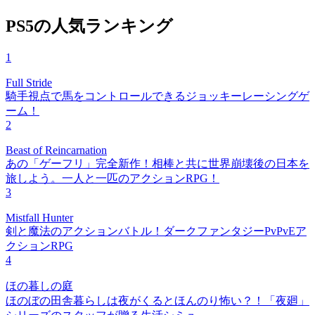
PS5の人気ランキング
1
Full Stride
騎手視点で馬をコントロールできるジョッキーレーシングゲ
ーム！
2
Beast of Reincarnation
あの「ゲーフリ」完全新作！相棒と共に世界崩壊後の日本を
旅しよう。一人と一匹のアクションRPG！
3
Mistfall Hunter
剣と魔法のアクションバトル！ダークファンタジーPvPvEア
クションRPG
4
ほの暮しの庭
ほのぼの田舎暮らしは夜がくるとほんのり怖い？！「夜廻」