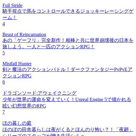
Full Stride
騎手視点で馬をコントロールできるジョッキーレーシングゲ
ーム！
4
Beast of Reincarnation
あの「ゲーフリ」完全新作！相棒と共に世界崩壊後の日本を
旅しよう。一人と一匹のアクションRPG！
5
Mistfall Hunter
剣と魔法のアクションバトル！ダークファンタジーPvPvEア
クションRPG
6
ドラゴンソード:アウェイクニング
少年が世界の運命を変えていく！Unreal Engine 5で描かれる
眩い幻想世界のRPG
7
ほの暮しの庭
ほのぼの田舎暮らしは夜がくるとほんのり怖い？！「夜廻」
シリーズのスタッフが贈る生活シミュ