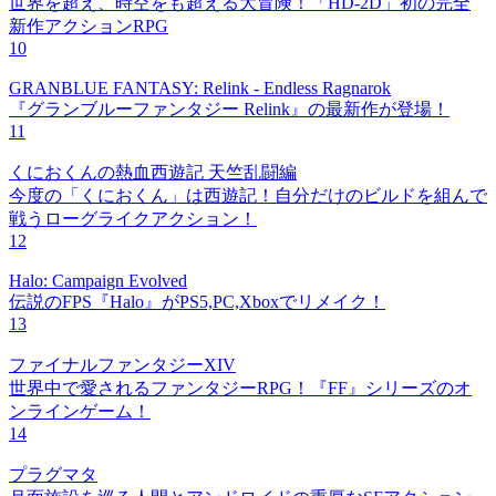
世界を超え、時空をも超える大冒険！「HD-2D」初の完全
新作アクションRPG
10
GRANBLUE FANTASY: Relink - Endless Ragnarok
『グランブルーファンタジー Relink』の最新作が登場！
11
くにおくんの熱血西遊記 天竺乱闘編
今度の「くにおくん」は西遊記！自分だけのビルドを組んで
戦うローグライクアクション！
12
Halo: Campaign Evolved
伝説のFPS『Halo』がPS5,PC,Xboxでリメイク！
13
ファイナルファンタジーXIV
世界中で愛されるファンタジーRPG！『FF』シリーズのオ
ンラインゲーム！
14
プラグマタ