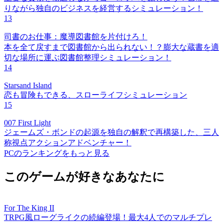
りながら独自のビジネスを経営するシミュレーション！
13
司書のお仕事：魔導図書館を片付けろ！
本を全て戻すまで図書館から出られない！？膨大な蔵書を適
切な場所に運ぶ図書館整理シミュレーション！
14
Starsand Island
恋も冒険もできる、スローライフシミュレーション
15
007 First Light
ジェームズ・ボンドの起源を独自の解釈で再構築した、三人
称視点アクションアドベンチャー！
PCのランキングをもっと見る
このゲームが好きなあなたに
For The King II
TRPG風ローグライクの続編登場！最大4人でのマルチプレ