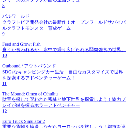
8
パルワールド
クラフトピア開発会社の最新作！オープンワールドサバイバ
ルクラフトモンスター育成ゲーム
9
Feed and Grow: Fish
食うか食われるか、水中で繰り広げられる弱肉強食の世界。
10
Outbound / アウトバウンド
SDGsなキャンピングカー生活！自由なカスタマイズで世界
を探索するアドベンチャーゲーム！
11
The Mound: Omen of Cthulhu
財宝を探して呪われた密林と地下世界を探索しよう！協力プ
レイが鍵を握るホラーアドベンチャー
12
Euro Truck Simulator 2
重要な貨物を輸送しながらヨーロッパを旅しよう！都市を巡