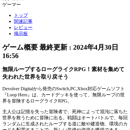
ゲーマー
トップ
関連記事
レビュー
掲示板
ゲーム概要
最終更新 :
2024年4月30日
16:56
無限ループするローグライクRPG！素材を集めて
失われた世界を取り戻そう
Devolver Digitalから発売のSwitch,PC,Xbox対応ゲームソフト
『Loop Hero』は、カードデッキを使って、無限ループの世
界を冒険する
ローグライクRPG
。
主人公は
記憶を失った
冒険者で、死神によって
混沌に落ちた
世界を救う
ために冒険に出る。戦闘は
オートバトル
で、毎回
ランダムに生成されたループする道に
敵や建造物、環境のカ
ードを配置
することで、新しい装備や資源を獲得できる。