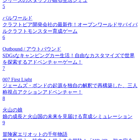
シリーズのスタッフが贈る生活シミュ
5
パルワールド
クラフトピア開発会社の最新作！オープンワールドサバイバ
ルクラフトモンスター育成ゲーム
6
Outbound / アウトバウンド
SDGsなキャンピングカー生活！自由なカスタマイズで世界
を探索するアドベンチャーゲーム！
7
007 First Light
ジェームズ・ボンドの起源を独自の解釈で再構築した、三人
称視点アクションアドベンチャー！
8
火山の娘
娘の成長と火山国の未来を見届ける育成シミュレーション
9
冒険家エリオットの千年物語