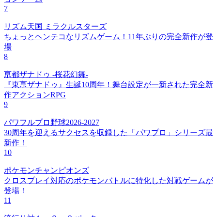
7
リズム天国 ミラクルスターズ
ちょっとヘンテコなリズムゲーム！11年ぶりの完全新作が登
場
8
亰都ザナドゥ -桜花幻舞-
『東亰ザナドゥ』生誕10周年！舞台設定が一新された完全新
作アクションRPG
9
パワフルプロ野球2026-2027
30周年を迎えるサクセスを収録した「パワプロ」シリーズ最
新作！
10
ポケモンチャンピオンズ
クロスプレイ対応のポケモンバトルに特化した対戦ゲームが
登場！
11