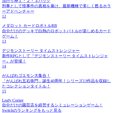
流行り神１・２・３パック
刑事として怪事件の真相を暴け、最新機種で美しく甦るホラ
ーアドベンチャー
12
メダロット カードロボトルRB
自分だけのデッキで白熱のロボットバトルが楽しめるカード
ゲーム！
13
デジモンストーリー タイムストレンジャー
新作RPGとして『デジモンストーリー タイムストレンジャ
ー』が登場！
14
がんばれゴエモン大集合！
「がんばれ五右衛門」誕生40周年！シリーズ13作品を収録し
たコレクションタイトル！
15
Leafy Corner
自分だけの園芸店を経営するシミュレーションゲーム！
Switchのランキングをもっと見る