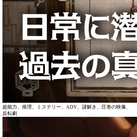
超能力、推理、ミステリー、ADV、謎解き、圧巻の映像、
反転劇