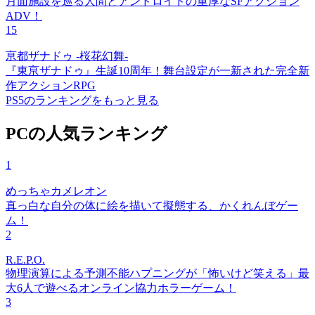
月面施設を巡る人間とアンドロイドの重厚なSFアクション
ADV！
15
亰都ザナドゥ -桜花幻舞-
『東亰ザナドゥ』生誕10周年！舞台設定が一新された完全新
作アクションRPG
PS5のランキングをもっと見る
PCの人気ランキング
1
めっちゃカメレオン
真っ白な自分の体に絵を描いて擬態する、かくれんぼゲー
ム！
2
R.E.P.O.
物理演算による予測不能ハプニングが「怖いけど笑える」最
大6人で遊べるオンライン協力ホラーゲーム！
3