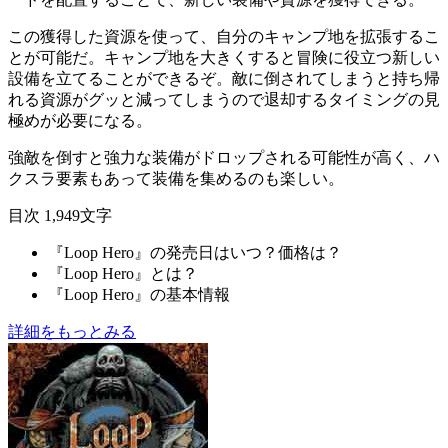
この獲得した資源を使って、自分の
キャンプ地
を拡張するこ
とが可能だ。キャンプ地を大きくすると冒険に役立つ
新しい
設備
を立てることができるぞ。敵に倒されてしまうと持ち帰
れる資源がグッと減ってしまうので
退却するタイミング
の見
極めが必要になる。
強敵を倒すと強力な装備がドロップされる可能性が高く、
ハ
クスラ要素
もあって装備を集めるのも楽しい。
目次
1,949文字
『Loop Hero』の発売⽇はいつ？価格は？
『Loop Hero』とは？
『Loop Hero』の基本情報
詳細をもっとみる