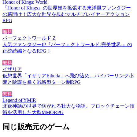
Honor of Kings: World
『Honor of Kings』の世界観を拡張する東洋風ファンタジー
の幕開け！広大な世界を歩むマルチプレイヤーアクション
RPG
無料
パーフェクトワールド Z
人気ファンタジーIP『パーフェクトワールド-完美世界-』の
正統続編となるRPG！
無料
イザリア
仮想世界「イザリアEtheria」へ飛び込め。ハイパーリンク小
隊と陰謀を暴く戦略型ターン制RPG
無料
Legend of YMIR
北欧神話の世界で紡がれる壮大な物語。ブロックチェーン技
術を活用した大型MMORPG
同じ販売元のゲーム