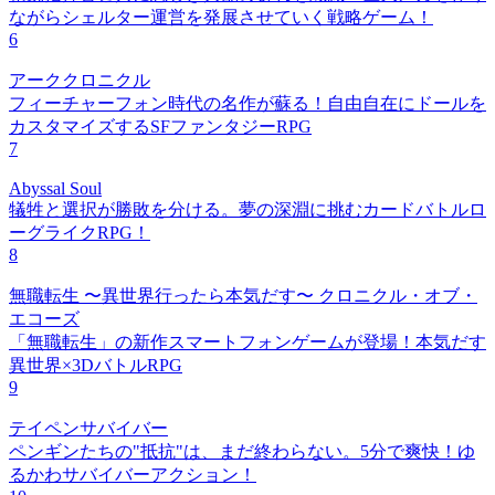
ながらシェルター運営を発展させていく戦略ゲーム！
6
アーククロニクル
フィーチャーフォン時代の名作が蘇る！自由自在にドールを
カスタマイズするSFファンタジーRPG
7
Abyssal Soul
犠牲と選択が勝敗を分ける。夢の深淵に挑むカードバトルロ
ーグライクRPG！
8
無職転生 〜異世界行ったら本気だす〜 クロニクル・オブ・
エコーズ
「無職転生」の新作スマートフォンゲームが登場！本気だす
異世界×3DバトルRPG
9
テイペンサバイバー
ペンギンたちの"抵抗"は、まだ終わらない。5分で爽快！ゆ
るかわサバイバーアクション！