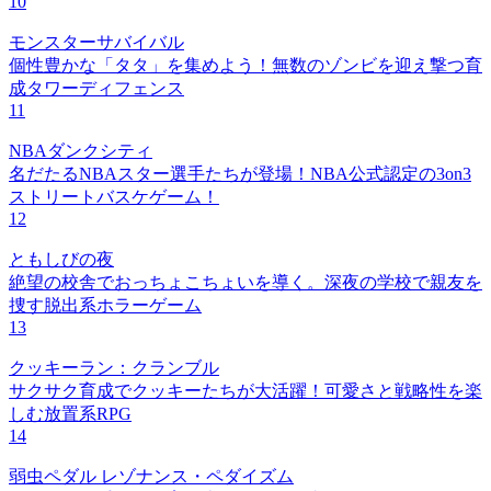
10
モンスターサバイバル
個性豊かな「タタ」を集めよう！無数のゾンビを迎え撃つ育
成タワーディフェンス
11
NBAダンクシティ
名だたるNBAスター選手たちが登場！NBA公式認定の3on3
ストリートバスケゲーム！
12
ともしびの夜
絶望の校舎でおっちょこちょいを導く。深夜の学校で親友を
捜す脱出系ホラーゲーム
13
クッキーラン：クランブル
サクサク育成でクッキーたちが大活躍！可愛さと戦略性を楽
しむ放置系RPG
14
弱虫ペダル レゾナンス・ペダイズム