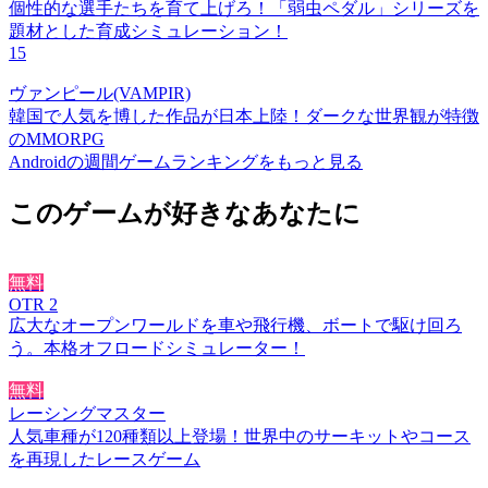
個性的な選手たちを育て上げろ！「弱虫ペダル」シリーズを
題材とした育成シミュレーション！
15
ヴァンピール(VAMPIR)
韓国で人気を博した作品が日本上陸！ダークな世界観が特徴
のMMORPG
Androidの週間ゲームランキングをもっと見る
このゲームが好きなあなたに
無料
OTR 2
広大なオープンワールドを車や飛行機、ボートで駆け回ろ
う。本格オフロードシミュレーター！
無料
レーシングマスター
人気車種が120種類以上登場！世界中のサーキットやコース
を再現したレースゲーム