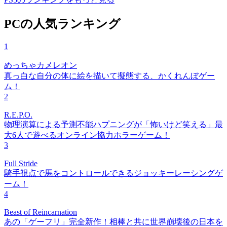
PCの人気ランキング
1
めっちゃカメレオン
真っ白な自分の体に絵を描いて擬態する、かくれんぼゲー
ム！
2
R.E.P.O.
物理演算による予測不能ハプニングが「怖いけど笑える」最
大6人で遊べるオンライン協力ホラーゲーム！
3
Full Stride
騎手視点で馬をコントロールできるジョッキーレーシングゲ
ーム！
4
Beast of Reincarnation
あの「ゲーフリ」完全新作！相棒と共に世界崩壊後の日本を