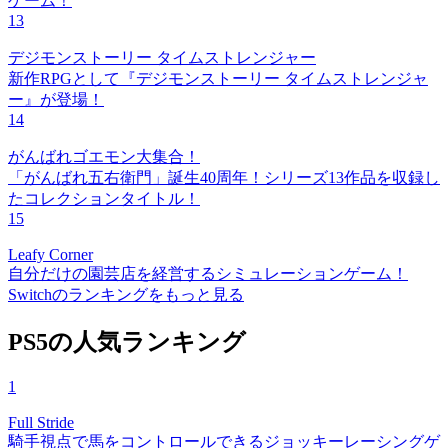
ゲーム！
13
デジモンストーリー タイムストレンジャー
新作RPGとして『デジモンストーリー タイムストレンジャ
ー』が登場！
14
がんばれゴエモン大集合！
「がんばれ五右衛門」誕生40周年！シリーズ13作品を収録し
たコレクションタイトル！
15
Leafy Corner
自分だけの園芸店を経営するシミュレーションゲーム！
Switchのランキングをもっと見る
PS5の人気ランキング
1
Full Stride
騎手視点で馬をコントロールできるジョッキーレーシングゲ