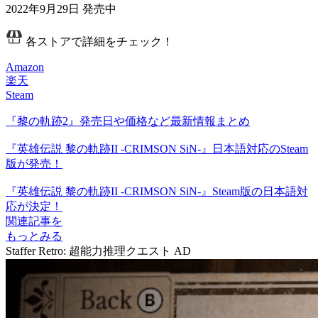
2022年9月29日
発売中
各ストアで詳細をチェック！
Amazon
楽天
Steam
『黎の軌跡2』発売日や価格など最新情報まとめ
『英雄伝説 黎の軌跡II -CRIMSON SiN-』日本語対応のSteam
版が発売！
『英雄伝説 黎の軌跡II -CRIMSON SiN-』Steam版の日本語対
応が決定！
関連記事を
もっとみる
Staffer Retro: 超能力推理クエスト
AD