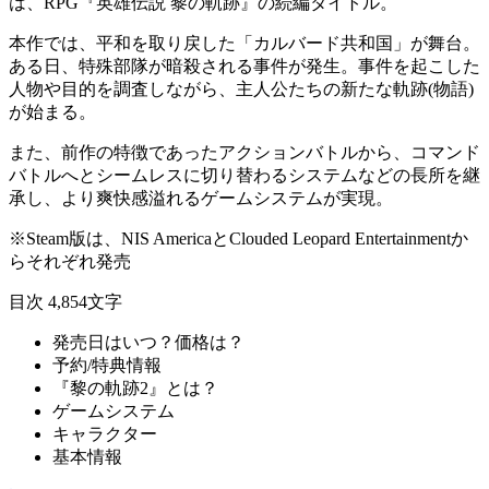
は、
RPG
『英雄伝説 黎の軌跡』の続編タイトル。
本作では、平和を取り戻した「
カルバード共和国
」が舞台。
ある日、
特殊部隊が暗殺される事件
が発生。事件を起こした
人物や目的を調査しながら、主人公たちの新たな軌跡(物語)
が始まる。
また、前作の特徴であった
アクションバトルから、コマンド
バトルへとシームレスに切り替わる
システムなどの
長所を継
承
し、
より爽快感溢れるゲームシステムが実現
。
※Steam版は、NIS AmericaとClouded Leopard Entertainmentか
らそれぞれ発売
目次
4,854文字
発売日はいつ？価格は？
予約/特典情報
『黎の軌跡2』とは？
ゲームシステム
キャラクター
基本情報