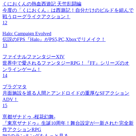
くにおくんの熱血西遊記 天竺乱闘編
今度の「くにおくん」は西遊記！自分だけのビルドを組んで
戦うローグライクアクション！
12
Halo: Campaign Evolved
伝説のFPS『Halo』がPS5,PC,Xboxでリメイク！
13
ファイナルファンタジーXIV
世界中で愛されるファンタジーRPG！『FF』シリーズのオ
ンラインゲーム！
14
プラグマタ
月面施設を巡る人間とアンドロイドの重厚なSFアクション
ADV！
15
亰都ザナドゥ -桜花幻舞-
『東亰ザナドゥ』生誕10周年！舞台設定が一新された完全新
作アクションRPG
PS5のランキングをもっと見る