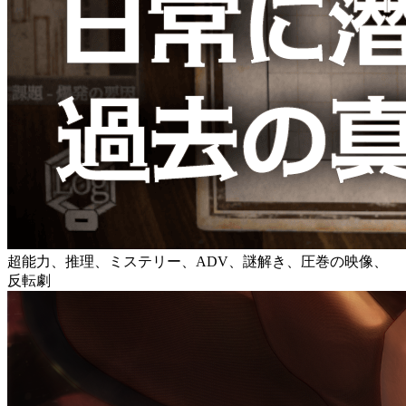
超能力、推理、ミステリー、ADV、謎解き、圧巻の映像、
反転劇