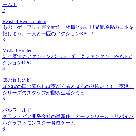
ーム！
2
Beast of Reincarnation
あの「ゲーフリ」完全新作！相棒と共に世界崩壊後の日本を
旅しよう。一人と一匹のアクションRPG！
3
Mistfall Hunter
剣と魔法のアクションバトル！ダークファンタジーPvPvEア
クションRPG
4
ほの暮しの庭
ほのぼの田舎暮らしは夜がくるとほんのり怖い？！「夜廻」
シリーズのスタッフが贈る生活シミュ
5
パルワールド
クラフトピア開発会社の最新作！オープンワールドサバイバ
ルクラフトモンスター育成ゲーム
6