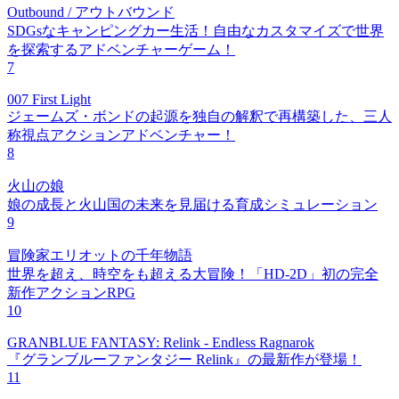
Outbound / アウトバウンド
SDGsなキャンピングカー生活！自由なカスタマイズで世界
を探索するアドベンチャーゲーム！
7
007 First Light
ジェームズ・ボンドの起源を独自の解釈で再構築した、三人
称視点アクションアドベンチャー！
8
火山の娘
娘の成長と火山国の未来を見届ける育成シミュレーション
9
冒険家エリオットの千年物語
世界を超え、時空をも超える大冒険！「HD-2D」初の完全
新作アクションRPG
10
GRANBLUE FANTASY: Relink - Endless Ragnarok
『グランブルーファンタジー Relink』の最新作が登場！
11