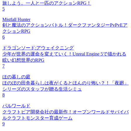
旅しよう。一人と一匹のアクションRPG！
5
Mistfall Hunter
剣と魔法のアクションバトル！ダークファンタジーPvPvEア
クションRPG
6
ドラゴンソード:アウェイクニング
少年が世界の運命を変えていく！Unreal Engine 5で描かれる
眩い幻想世界のRPG
7
ほの暮しの庭
ほのぼの田舎暮らしは夜がくるとほんのり怖い？！「夜廻」
シリーズのスタッフが贈る生活シミュ
8
パルワールド
クラフトピア開発会社の最新作！オープンワールドサバイバ
ルクラフトモンスター育成ゲーム
9