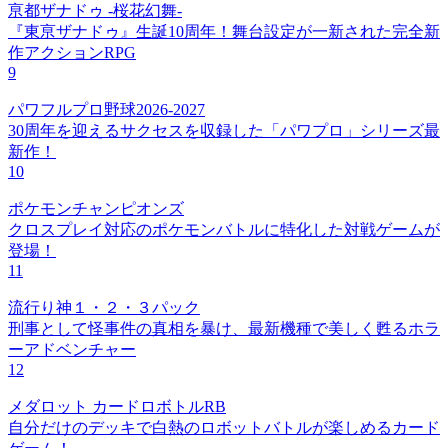
亰都ザナドゥ -桜花幻舞-
『東亰ザナドゥ』生誕10周年！舞台設定が一新された完全新
作アクションRPG
9
パワフルプロ野球2026-2027
30周年を迎えるサクセスを収録した「パワプロ」シリーズ最
新作！
10
ポケモンチャンピオンズ
クロスプレイ対応のポケモンバトルに特化した対戦ゲームが
登場！
11
流行り神１・２・３パック
刑事として怪事件の真相を暴け、最新機種で美しく甦るホラ
ーアドベンチャー
12
メダロット カードロボトルRB
自分だけのデッキで白熱のロボットバトルが楽しめるカード