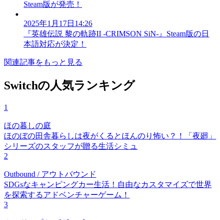
Steam版が発売！
2025年1月17日14:26
『英雄伝説 黎の軌跡II -CRIMSON SiN-』Steam版の日
本語対応が決定！
関連記事をもっと見る
Switchの人気ランキング
1
ほの暮しの庭
ほのぼの田舎暮らしは夜がくるとほんのり怖い？！「夜廻」
シリーズのスタッフが贈る生活シミュ
2
Outbound / アウトバウンド
SDGsなキャンピングカー生活！自由なカスタマイズで世界
を探索するアドベンチャーゲーム！
3