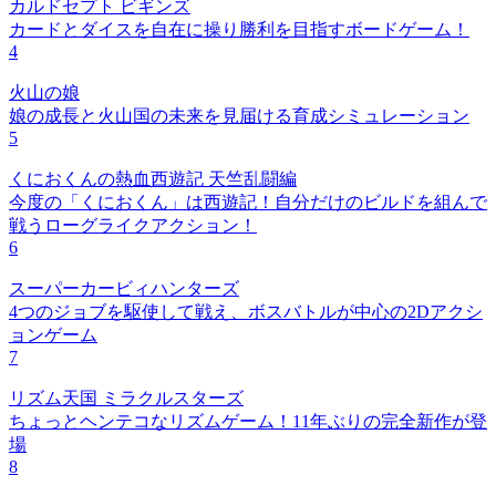
カルドセプト ビギンズ
カードとダイスを自在に操り勝利を目指すボードゲーム！
4
火山の娘
娘の成長と火山国の未来を見届ける育成シミュレーション
5
くにおくんの熱血西遊記 天竺乱闘編
今度の「くにおくん」は西遊記！自分だけのビルドを組んで
戦うローグライクアクション！
6
スーパーカービィハンターズ
4つのジョブを駆使して戦え、ボスバトルが中心の2Dアクシ
ョンゲーム
7
リズム天国 ミラクルスターズ
ちょっとヘンテコなリズムゲーム！11年ぶりの完全新作が登
場
8