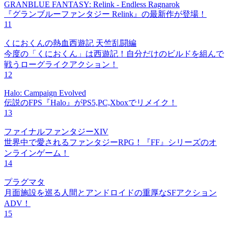
GRANBLUE FANTASY: Relink - Endless Ragnarok
『グランブルーファンタジー Relink』の最新作が登場！
11
くにおくんの熱血西遊記 天竺乱闘編
今度の「くにおくん」は西遊記！自分だけのビルドを組んで
戦うローグライクアクション！
12
Halo: Campaign Evolved
伝説のFPS『Halo』がPS5,PC,Xboxでリメイク！
13
ファイナルファンタジーXIV
世界中で愛されるファンタジーRPG！『FF』シリーズのオ
ンラインゲーム！
14
プラグマタ
月面施設を巡る人間とアンドロイドの重厚なSFアクション
ADV！
15