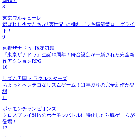
新作！
8
東京ワルキューレ
選ばれし少女たちが｢裏世界｣に挑むデッキ構築型ローグライ
ト！
9
亰都ザナドゥ -桜花幻舞-
『東亰ザナドゥ』生誕10周年！舞台設定が一新された完全新
作アクションRPG
10
リズム天国 ミラクルスターズ
ちょっとヘンテコなリズムゲーム！11年ぶりの完全新作が登
場
11
ポケモンチャンピオンズ
クロスプレイ対応のポケモンバトルに特化した対戦ゲームが
登場！
12