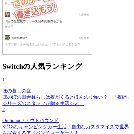
Switchの人気ランキング
1
ほの暮しの庭
ほのぼの田舎暮らしは夜がくるとほんのり怖い？！「夜廻」
シリーズのスタッフが贈る生活シミュ
2
Outbound / アウトバウンド
SDGsなキャンピングカー生活！自由なカスタマイズで世界
を探索するアドベンチャーゲーム！