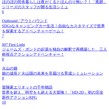
ほのぼの田舎暮らしは夜がくるとほんのり怖い？！「夜廻」
シリーズのスタッフが贈る生活シミュ
6
Outbound / アウトバウンド
SDGsなキャンピングカー生活！自由なカスタマイズで世界
を探索するアドベンチャーゲーム！
7
007 First Light
ジェームズ・ボンドの起源を独自の解釈で再構築した、三人
称視点アクションアドベンチャー！
8
火山の娘
娘の成長と火山国の未来を見届ける育成シミュレーション
9
冒険家エリオットの千年物語
世界を超え、時空をも超える大冒険！「HD-2D」初の完全
新作アクションRPG
10