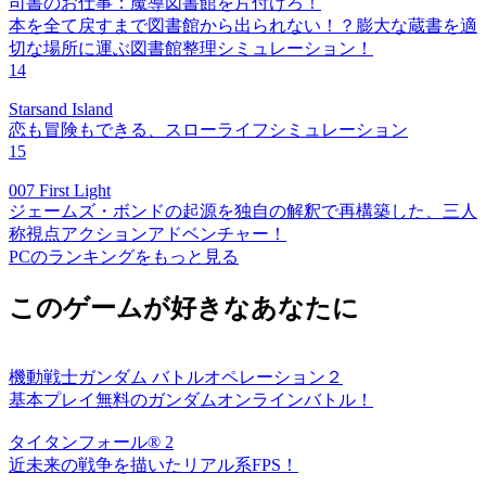
司書のお仕事：魔導図書館を片付けろ！
本を全て戻すまで図書館から出られない！？膨大な蔵書を適
切な場所に運ぶ図書館整理シミュレーション！
14
Starsand Island
恋も冒険もできる、スローライフシミュレーション
15
007 First Light
ジェームズ・ボンドの起源を独自の解釈で再構築した、三人
称視点アクションアドベンチャー！
PCのランキングをもっと見る
このゲームが好きなあなたに
機動戦士ガンダム バトルオペレーション２
基本プレイ無料のガンダムオンラインバトル！
タイタンフォール® 2
近未来の戦争を描いたリアル系FPS！