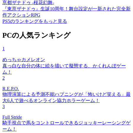
亰都ザナドゥ -桜花幻舞-
『東亰ザナドゥ』生誕10周年！舞台設定が一新された完全新
作アクションRPG
PS5のランキングをもっと見る
PCの人気ランキング
1
めっちゃカメレオン
真っ白な自分の体に絵を描いて擬態する、かくれんぼゲー
ム！
2
R.E.P.O.
物理演算による予測不能ハプニングが「怖いけど笑える」最
大6人で遊べるオンライン協力ホラーゲーム！
3
Full Stride
騎手視点で馬をコントロールできるジョッキーレーシングゲ
ーム！