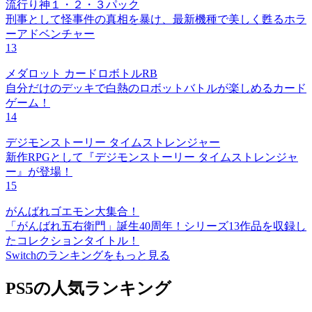
流行り神１・２・３パック
刑事として怪事件の真相を暴け、最新機種で美しく甦るホラ
ーアドベンチャー
13
メダロット カードロボトルRB
自分だけのデッキで白熱のロボットバトルが楽しめるカード
ゲーム！
14
デジモンストーリー タイムストレンジャー
新作RPGとして『デジモンストーリー タイムストレンジャ
ー』が登場！
15
がんばれゴエモン大集合！
「がんばれ五右衛門」誕生40周年！シリーズ13作品を収録し
たコレクションタイトル！
Switchのランキングをもっと見る
PS5の人気ランキング