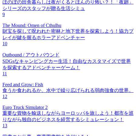
ほのぼの田舎暮らしは夜がくるとほんのり怖い？！「夜廻」
シリーズのスタッフが贈る生活シミュ
9
The Mound: Omen of Cthulhu
財宝を探して呪われた密林と地下世界を探索しよう！協力プ
レイが鍵を握るホラーアドベンチャー
10
Outbound / アウトバウンド
SDGsなキャンピングカー生活！自由なカスタマイズで世界
を探索するアドベンチャーゲーム！
11
Feed and Grow: Fish
食うか食われるか、水中で繰り広げられる弱肉強食の世界。
12
Euro Truck Simulator 2
重要な貨物を輸送しながらヨーロッパを旅しよう！都市を巡
りながら独自のビジネスを経営するシミュレーション！
13