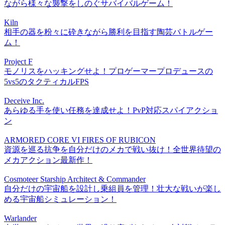
ながら様々な襲撃をしのぐサバイバルゲーム！
Kiln
相手の器を粉々に砕きながら勝利を目指す陶芸バトルゲー
ム！
Project F
モノリスをハッキングせよ！プロゲーマープロデュースの
5vs5のタクティカルFPS
Deceive Inc.
あらゆる手を使い任務を達成せよ！PvP対応スパイアクショ
ン
ARMORED CORE VI FIRES OF RUBICON
資源を巡る抗争を自分だけのメカで戦い抜け！全世界待望の
メカアクション最新作！
Cosmoteer Starship Architect & Commander
自分だけの宇宙船を設計し乗組員を管理！壮大な戦いが楽し
める宇宙船シミュレーション！
Warlander