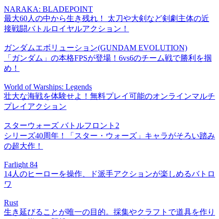
NARAKA: BLADEPOINT
最大60人の中から生き残れ！ 太刀や大剣など剣劇主体の近
接戦闘バトルロイヤルアクション！
ガンダムエボリューション(GUNDAM EVOLUTION)
「ガンダム」の本格FPSが登場！6vs6のチーム戦で勝利を掴
め！
World of Warships: Legends
壮大な海戦を体験せよ！無料プレイ可能のオンラインマルチ
プレイアクション
スターウォーズ バトルフロント2
シリーズ40周年！「スター・ウォーズ」キャラがそろい踏み
の超大作！
Farlight 84
14人のヒーローを操作、ド派手アクションが楽しめるバトロ
ワ
Rust
生き延びることが唯一の目的。採集やクラフトで道具を作り