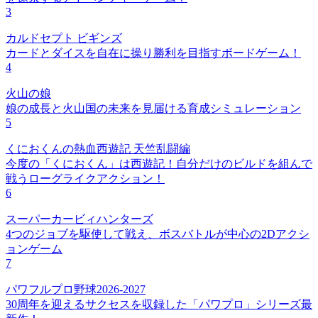
3
カルドセプト ビギンズ
カードとダイスを自在に操り勝利を目指すボードゲーム！
4
火山の娘
娘の成長と火山国の未来を見届ける育成シミュレーション
5
くにおくんの熱血西遊記 天竺乱闘編
今度の「くにおくん」は西遊記！自分だけのビルドを組んで
戦うローグライクアクション！
6
スーパーカービィハンターズ
4つのジョブを駆使して戦え、ボスバトルが中心の2Dアクシ
ョンゲーム
7
パワフルプロ野球2026-2027
30周年を迎えるサクセスを収録した「パワプロ」シリーズ最