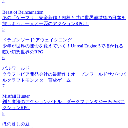
4
Beast of Reincarnation
あの「ゲーフリ」完全新作！相棒と共に世界崩壊後の日本を
旅しよう。一人と一匹のアクションRPG！
5
ドラゴンソード:アウェイクニング
少年が世界の運命を変えていく！Unreal Engine 5で描かれる
眩い幻想世界のRPG
6
パルワールド
クラフトピア開発会社の最新作！オープンワールドサバイバ
ルクラフトモンスター育成ゲーム
7
Mistfall Hunter
剣と魔法のアクションバトル！ダークファンタジーPvPvEア
クションRPG
8
ほの暮しの庭