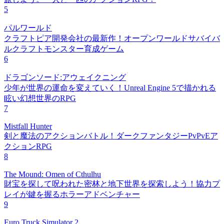
5
パルワールド
クラフトピア開発会社の最新作！オープンワールドサバイバ
ルクラフトモンスター育成ゲーム
6
ドラゴンソード:アウェイクニング
少年が世界の運命を変えていく！Unreal Engine 5で描かれる
眩い幻想世界のRPG
7
Mistfall Hunter
剣と魔法のアクションバトル！ダークファンタジーPvPvEア
クションRPG
8
The Mound: Omen of Cthulhu
財宝を探して呪われた密林と地下世界を探索しよう！協力プ
レイが鍵を握るホラーアドベンチャー
9
Euro Truck Simulator 2