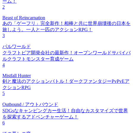
ーム！
2
Beast of Reincarnation
あの「ゲーフリ」完全新作！相棒と共に世界崩壊後の日本を
旅しよう。一人と一匹のアクションRPG！
3
パルワールド
クラフトピア開発会社の最新作！オープンワールドサバイバ
ルクラフトモンスター育成ゲーム
4
Mistfall Hunter
剣と魔法のアクションバトル！ダークファンタジーPvPvEア
クションRPG
5
Outbound / アウトバウンド
SDGsなキャンピングカー生活！自由なカスタマイズで世界
を探索するアドベンチャーゲーム！
6