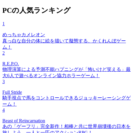
PCの人気ランキング
1
めっちゃカメレオン
真っ白な自分の体に絵を描いて擬態する、かくれんぼゲー
ム！
2
R.E.P.O.
物理演算による予測不能ハプニングが「怖いけど笑える」最
大6人で遊べるオンライン協力ホラーゲーム！
3
Full Stride
騎手視点で馬をコントロールできるジョッキーレーシングゲ
ーム！
4
Beast of Reincarnation
あの「ゲーフリ」完全新作！相棒と共に世界崩壊後の日本を
旅しよう。一人と一匹のアクションRPG！