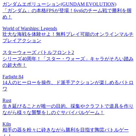
ガンダムエボリューション(GUNDAM EVOLUTION)
「ガンダム」の本格FPSが登場！6vs6のチーム戦で勝利を掴
め！
World of Warships: Legends
壮大な海戦を体験せよ！無料プレイ可能のオンラインマルチ
プレイアクション
スターウォーズ バトルフロント2
シリーズ40周年！「スター・ウォーズ」キャラがそろい踏み
の超大作！
Farlight 84
14人のヒーローを操作、ド派手アクションが楽しめるバトロ
ワ
Rust
生き延びることが唯一の目的。採集やクラフトで道具を作り
ながら様々な襲撃をしのぐサバイバルゲーム！
Kiln
相手の器を粉々に砕きながら勝利を目指す陶芸バトルゲー