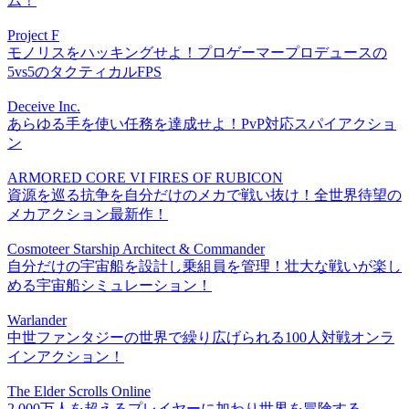
ム！
Project F
モノリスをハッキングせよ！プロゲーマープロデュースの
5vs5のタクティカルFPS
Deceive Inc.
あらゆる手を使い任務を達成せよ！PvP対応スパイアクショ
ン
ARMORED CORE VI FIRES OF RUBICON
資源を巡る抗争を自分だけのメカで戦い抜け！全世界待望の
メカアクション最新作！
Cosmoteer Starship Architect & Commander
自分だけの宇宙船を設計し乗組員を管理！壮大な戦いが楽し
める宇宙船シミュレーション！
Warlander
中世ファンタジーの世界で繰り広げられる100人対戦オンラ
インアクション！
The Elder Scrolls Online
2,000万人を超えるプレイヤーに加わり世界を冒険する