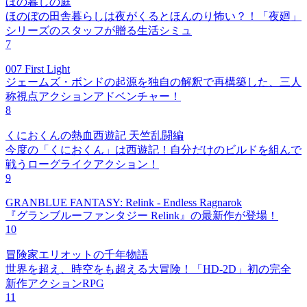
ほの暮しの庭
ほのぼの田舎暮らしは夜がくるとほんのり怖い？！「夜廻」
シリーズのスタッフが贈る生活シミュ
7
007 First Light
ジェームズ・ボンドの起源を独自の解釈で再構築した、三人
称視点アクションアドベンチャー！
8
くにおくんの熱血西遊記 天竺乱闘編
今度の「くにおくん」は西遊記！自分だけのビルドを組んで
戦うローグライクアクション！
9
GRANBLUE FANTASY: Relink - Endless Ragnarok
『グランブルーファンタジー Relink』の最新作が登場！
10
冒険家エリオットの千年物語
世界を超え、時空をも超える大冒険！「HD-2D」初の完全
新作アクションRPG
11