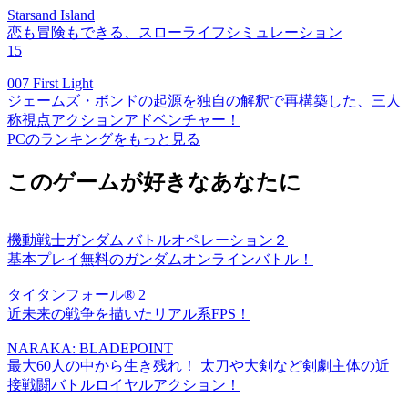
Starsand Island
恋も冒険もできる、スローライフシミュレーション
15
007 First Light
ジェームズ・ボンドの起源を独自の解釈で再構築した、三人
称視点アクションアドベンチャー！
PCのランキングをもっと見る
このゲームが好きなあなたに
機動戦士ガンダム バトルオペレーション２
基本プレイ無料のガンダムオンラインバトル！
タイタンフォール® 2
近未来の戦争を描いたリアル系FPS！
NARAKA: BLADEPOINT
最大60人の中から生き残れ！ 太刀や大剣など剣劇主体の近
接戦闘バトルロイヤルアクション！