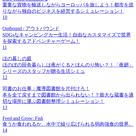
重要な貨物を輸送しながらヨーロッパを旅しよう！都市を巡
りながら独自のビジネスを経営するシミュレーション！
10
Outbound / アウトバウンド
SDGsなキャンピングカー生活！自由なカスタマイズで世界
を探索するアドベンチャーゲーム！
11
ほの暮しの庭
ほのぼの田舎暮らしは夜がくるとほんのり怖い？！「夜廻」
シリーズのスタッフが贈る生活シミュ
12
司書のお仕事：魔導図書館を片付けろ！
本を全て戻すまで図書館から出られない！？膨大な蔵書を適
切な場所に運ぶ図書館整理シミュレーション！
13
Feed and Grow: Fish
食うか食われるか、水中で繰り広げられる弱肉強食の世界。
14