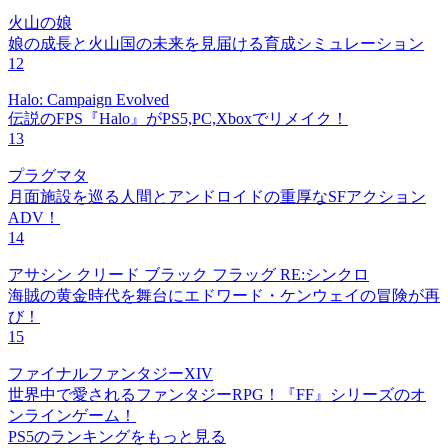
火山の娘
娘の成長と火山国の未来を見届ける育成シミュレーション
12
Halo: Campaign Evolved
伝説のFPS『Halo』がPS5,PC,Xboxでリメイク！
13
プラグマタ
月面施設を巡る人間とアンドロイドの重厚なSFアクション
ADV！
14
アサシン クリード ブラック フラッグ RE:シンクロ
海賊の黄金時代を舞台にエドワード・ケンウェイの冒険が再
び！
15
ファイナルファンタジーXIV
世界中で愛されるファンタジーRPG！『FF』シリーズのオ
ンラインゲーム！
PS5のランキングをもっと見る