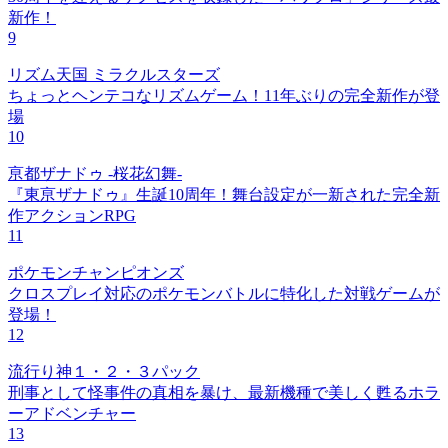
新作！
9
リズム天国 ミラクルスターズ
ちょっとヘンテコなリズムゲーム！11年ぶりの完全新作が登
場
10
亰都ザナドゥ -桜花幻舞-
『東亰ザナドゥ』生誕10周年！舞台設定が一新された完全新
作アクションRPG
11
ポケモンチャンピオンズ
クロスプレイ対応のポケモンバトルに特化した対戦ゲームが
登場！
12
流行り神１・２・３パック
刑事として怪事件の真相を暴け、最新機種で美しく甦るホラ
ーアドベンチャー
13