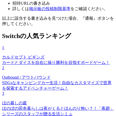
招待URLの書き込み
詳しくは
掲示板の投稿制限基準
をご確認ください。
以上に該当する書き込みを見つけた場合、
『通報』ボタンを
押してください。
Switchの人気ランキング
1
カルドセプト ビギンズ
カードとダイスを自在に操り勝利を目指すボードゲーム！
2
Outbound / アウトバウンド
SDGsなキャンピングカー生活！自由なカスタマイズで世界
を探索するアドベンチャーゲーム！
3
ほの暮しの庭
ほのぼの田舎暮らしは夜がくるとほんのり怖い？！「夜廻」
シリーズのスタッフが贈る生活シミュ