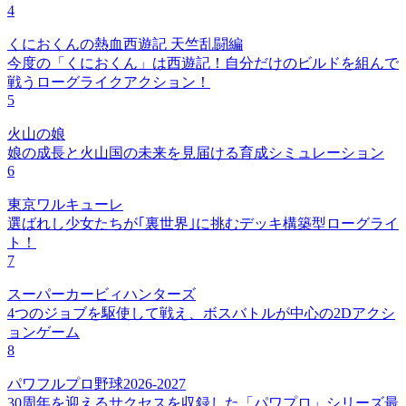
4
くにおくんの熱血西遊記 天竺乱闘編
今度の「くにおくん」は西遊記！自分だけのビルドを組んで
戦うローグライクアクション！
5
火山の娘
娘の成長と火山国の未来を見届ける育成シミュレーション
6
東京ワルキューレ
選ばれし少女たちが｢裏世界｣に挑むデッキ構築型ローグライ
ト！
7
スーパーカービィハンターズ
4つのジョブを駆使して戦え、ボスバトルが中心の2Dアクシ
ョンゲーム
8
パワフルプロ野球2026-2027
30周年を迎えるサクセスを収録した「パワプロ」シリーズ最