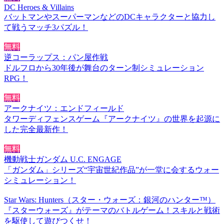
DC Heroes & Villains
バットマンやスーパーマンなどのDCキャラクターと協力し
て戦うマッチ3パズル！
無料
逆コーラップス：パン屋作戦
ドルフロから30年後が舞台のターン制シミュレーション
RPG！
無料
アークナイツ：エンドフィールド
タワーディフェンスゲーム『アークナイツ』の世界を起源に
した完全最新作！
無料
機動戦士ガンダム U.C. ENGAGE
「ガンダム」シリーズ“宇宙世紀作品”が一堂に会するウォー
シミュレーション！
Star Wars: Hunters（スター・ウォーズ：銀河のハンター™）
『スターウォーズ』がテーマのバトルゲーム！スキルと戦術
を駆使して遊びつくせ！