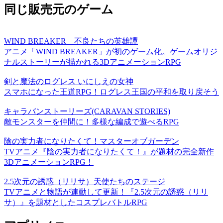
同じ販売元のゲーム
WIND BREAKER 不良たちの英雄譚
アニメ「WIND BREAKER」が初のゲーム化。ゲームオリジ
ナルストーリーが描かれる3DアニメーションRPG
剣と魔法のログレス いにしえの女神
スマホになった王道RPG！ログレス王国の平和を取り戻そう
キャラバンストーリーズ(CARAVAN STORIES)
敵モンスターを仲間に！多様な編成で遊べるRPG
陰の実力者になりたくて！マスターオブガーデン
TVアニメ『陰の実力者になりたくて！』が題材の完全新作
3DアニメーションRPG！
2.5次元の誘惑（リリサ）天使たちのステージ
TVアニメと物語が連動して更新！『2.5次元の誘惑（リリ
サ）』を題材としたコスプレバトルRPG