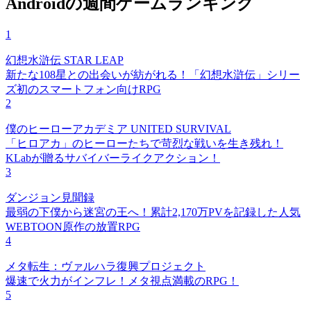
Androidの週間ゲームランキング
1
幻想水滸伝 STAR LEAP
新たな108星との出会いが紡がれる！「幻想水滸伝」シリー
ズ初のスマートフォン向けRPG
2
僕のヒーローアカデミア UNITED SURVIVAL
「ヒロアカ」のヒーローたちで苛烈な戦いを生き残れ！
KLabが贈るサバイバーライクアクション！
3
ダンジョン見聞録
最弱の下僕から迷宮の王へ！累計2,170万PVを記録した人気
WEBTOON原作の放置RPG
4
メタ転生：ヴァルハラ復興プロジェクト
爆速で火力がインフレ！メタ視点満載のRPG！
5