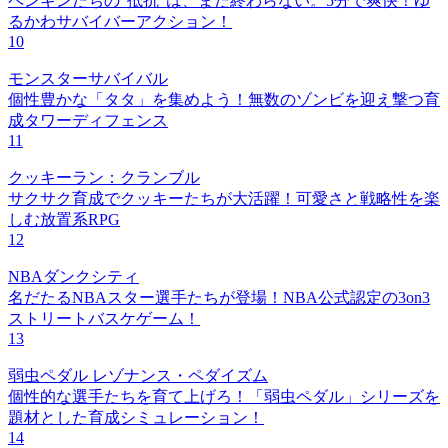
ペンギンたちの"抵抗"は、まだ終わらない。5分で爽快！ゆ
るかわサバイバーアクション！
10
モンスターサバイバル
個性豊かな「タタ」を集めよう！無数のゾンビを迎え撃つ育
成タワーディフェンス
11
クッキーラン：クランブル
サクサク育成でクッキーたちが大活躍！可愛さと戦略性を楽
しむ放置系RPG
12
NBAダンクシティ
名だたるNBAスター選手たちが登場！NBA公式認定の3on3
ストリートバスケゲーム！
13
弱虫ペダル レゾナンス・ペダイズム
個性的な選手たちを育て上げろ！「弱虫ペダル」シリーズを
題材とした育成シミュレーション！
14