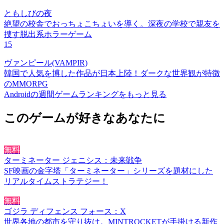
ともしびの夜
絶望の校舎でおっちょこちょいを導く。深夜の学校で親友を
捜す脱出系ホラーゲーム
15
ヴァンピール(VAMPIR)
韓国で人気を博した作品が日本上陸！ダークな世界観が特徴
のMMORPG
Androidの週間ゲームランキングをもっと見る
このゲームが好きなあなたに
無料
ターミネーター ジェニシス：未来戦争
SF映画の金字塔「ターミネーター」シリーズを題材にした
リアルタイムストラテジー！
無料
ゴジラ ディフェンス フォース：X
世界各地の都市を守り抜け。MINTROCKETが手掛ける新作