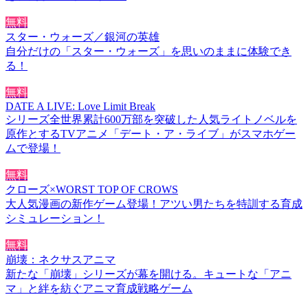
無料
スター・ウォーズ／銀河の英雄
自分だけの「スター・ウォーズ」を思いのままに体験でき
る！
無料
DATE A LIVE: Love Limit Break
シリーズ全世界累計600万部を突破した人気ライトノベルを
原作とするTVアニメ「デート・ア・ライブ」がスマホゲー
ムで登場！
無料
クローズ×WORST TOP OF CROWS
大人気漫画の新作ゲーム登場！アツい男たちを特訓する育成
シミュレーション！
無料
崩壊：ネクサスアニマ
新たな「崩壊」シリーズが幕を開ける。キュートな「アニ
マ」と絆を紡ぐアニマ育成戦略ゲーム