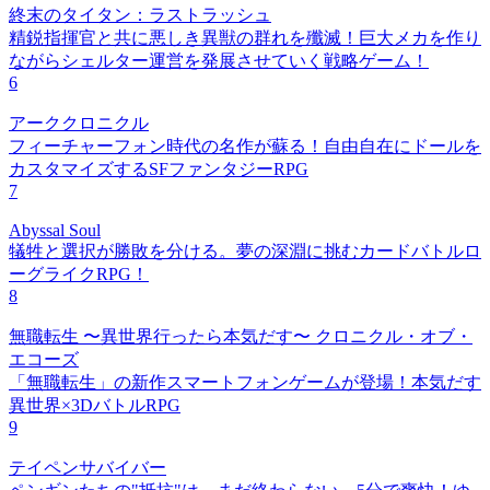
終末のタイタン：ラストラッシュ
精鋭指揮官と共に悪しき異獣の群れを殲滅！巨大メカを作り
ながらシェルター運営を発展させていく戦略ゲーム！
6
アーククロニクル
フィーチャーフォン時代の名作が蘇る！自由自在にドールを
カスタマイズするSFファンタジーRPG
7
Abyssal Soul
犠牲と選択が勝敗を分ける。夢の深淵に挑むカードバトルロ
ーグライクRPG！
8
無職転生 〜異世界行ったら本気だす〜 クロニクル・オブ・
エコーズ
「無職転生」の新作スマートフォンゲームが登場！本気だす
異世界×3DバトルRPG
9
テイペンサバイバー