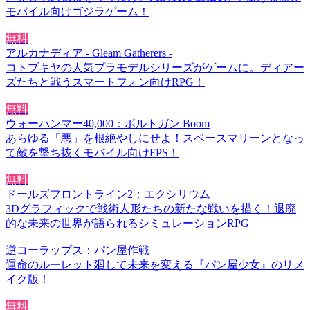
モバイル向けゴジラゲーム！
無料
アルカナディア - Gleam Gatherers -
コトブキヤの人気プラモデルシリーズがゲームに。ディアー
ズたちと戦うスマートフォン向けRPG！
無料
ウォーハンマー40,000：ボルトガン Boom
あらゆる「悪」を根絶やしにせよ！スペースマリーンとなっ
て敵を撃ち抜くモバイル向けFPS！
無料
ドールズフロントライン2：エクシリウム
3Dグラフィックで戦術人形たちの新たな戦いを描く！退廃
的な未来の世界が語られるシミュレーションRPG
逆コーラップス：パン屋作戦
運命のルーレット廻して未来を変える『パン屋少女』のリメ
イク版！
無料