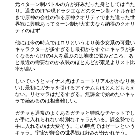
元々ターン制バトルの方が好みだった身としては当た
り。過去のFFや現ドラクエなどのターン制バトルが好
きで原神の会社の作る原神クオリティでまた違った世
界観に興味あってターン制が大丈夫なら納得のクオリ
ティのはず
他には今の時点ではロリというより美少女系の可愛い
キャラクターが多すぎるし最初からすぐにキャラが多
くなるからPTの4人を選ぶのは地味に悩みどころ。あ
と最近の需要なのか衣装のほとんどが素足よりスト比
率が高い
しいていうとマイナス点はチュートリアルがかなり長
いし最初にガチャを引けるアイテムもほとんどもらえ
ない。リセマラはだるすぎる。無課金で始めたいキャ
ラで始めるのは相当難しい。
ガチャも通常のよくあるガチャと特殊なチケットでし
か手に入れられない特別なキャラがいる。課金勢でも
手に入れるのは大変そう。この時点ではゼーレという
キャラ。宇宙が舞台の世界観は好みが分かれそう。