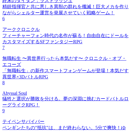
終末のタイタン：ラストラッシュ
精鋭指揮官と共に悪しき異獣の群れを殲滅！巨大メカを作り
ながらシェルター運営を発展させていく戦略ゲーム！
6
アーククロニクル
フィーチャーフォン時代の名作が蘇る！自由自在にドールを
カスタマイズするSFファンタジーRPG
7
無職転生 〜異世界行ったら本気だす〜 クロニクル・オブ・
エコーズ
「無職転生」の新作スマートフォンゲームが登場！本気だす
異世界×3DバトルRPG
8
Abyssal Soul
犠牲と選択が勝敗を分ける。夢の深淵に挑むカードバトルロ
ーグライクRPG！
9
テイペンサバイバー
ペンギンたちの"抵抗"は、まだ終わらない。5分で爽快！ゆ