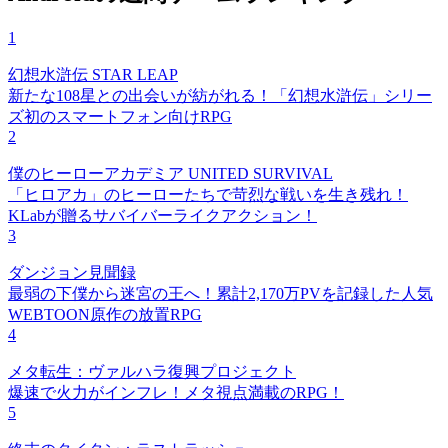
1
幻想水滸伝 STAR LEAP
新たな108星との出会いが紡がれる！「幻想水滸伝」シリー
ズ初のスマートフォン向けRPG
2
僕のヒーローアカデミア UNITED SURVIVAL
「ヒロアカ」のヒーローたちで苛烈な戦いを生き残れ！
KLabが贈るサバイバーライクアクション！
3
ダンジョン見聞録
最弱の下僕から迷宮の王へ！累計2,170万PVを記録した人気
WEBTOON原作の放置RPG
4
メタ転生：ヴァルハラ復興プロジェクト
爆速で火力がインフレ！メタ視点満載のRPG！
5