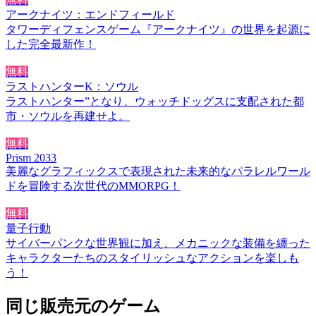
アークナイツ：エンドフィールド
タワーディフェンスゲーム『アークナイツ』の世界を起源に
した完全最新作！
無料
ラストハンターK：ソウル
ラストハンター”となり、ウォッチドッグスに支配された都
市・ソウルを再建せよ。
無料
Prism 2033
美麗なグラフィックスで表現された未来的なパラレルワール
ドを冒険する次世代のMMORPG！
無料
量子行動
サイバーパンクな世界観に加え、メカニックな装備を纏った
キャラクターたちのスタイリッシュなアクションを楽しも
う！
同じ販売元のゲーム