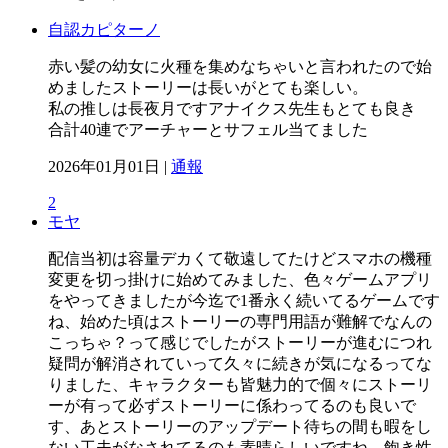
自認カピターノ
赤い髪の幼女に火種を集めなちゃいと言われたので始
めましたストーリーは長いがとても楽しい。
私の推しは長夜月ですアナイクス先生もとても良き
合計40連でアーチャーとサフェル当てました
2026年01月01日 |
通報
2
モヤ
配信当初は容量デカくて敬遠してたけどスマホの機種
変更を切っ掛けに始めてみました、色々ゲームアプリ
をやってきましたが今迄で1番永く続いてるゲームです
ね、始めた頃はストーリーの専門用語が難解でなんの
こっちゃ？って感じでしたがストーリーが進むにつれ
疑問が解消されていって久々に続きが気になるってな
りました、キャラクターも皆魅力的で個々にストーリ
ーが有って必ずストーリーに係わってるのも良いで
す、あとストーリーのアップデート待ちの間も暇をし
ない工夫がなされてるのも素晴らしいですね、飽き性