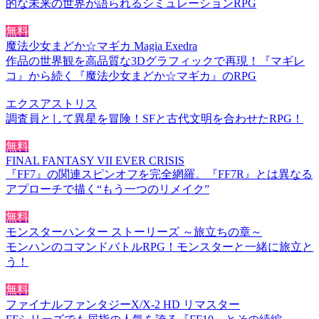
的な未来の世界が語られるシミュレーションRPG
無料
魔法少女まどか☆マギカ Magia Exedra
作品の世界観を高品質な3Dグラフィックで再現！『マギレ
コ』から続く『魔法少女まどか☆マギカ』のRPG
エクスアストリス
調査員として異星を冒険！SFと古代文明を合わせたRPG！
無料
FINAL FANTASY VII EVER CRISIS
『FF7』の関連スピンオフを完全網羅。『FF7R』とは異なる
アプローチで描く“もう一つのリメイク”
無料
モンスターハンター ストーリーズ ～旅立ちの章～
モンハンのコマンドバトルRPG！モンスターと一緒に旅立と
う！
無料
ファイナルファンタジーX/X-2 HD リマスター