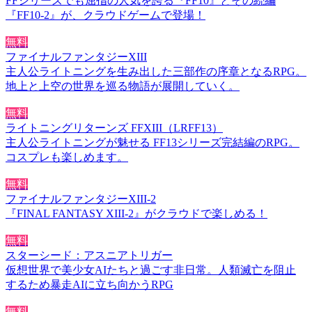
FFシリーズでも屈指の人気を誇る『FF10』とその続編
『FF10-2』が、クラウドゲームで登場！
無料
ファイナルファンタジーXIII
主人公ライトニングを生み出した三部作の序章となるRPG。
地上と上空の世界を巡る物語が展開していく。
無料
ライトニングリターンズ FFXIII（LRFF13）
主人公ライトニングが魅せる FF13シリーズ完結編のRPG。
コスプレも楽しめます。
無料
ファイナルファンタジーXIII-2
『FINAL FANTASY XIII-2』がクラウドで楽しめる！
無料
スターシード：アスニアトリガー
仮想世界で美少女AIたちと過ごす非日常。人類滅亡を阻止
するため暴走AIに立ち向かうRPG
無料