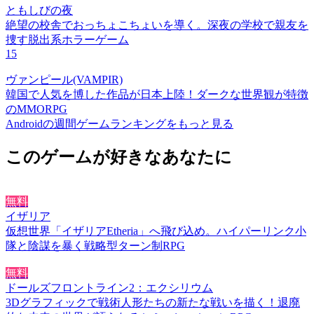
ともしびの夜
絶望の校舎でおっちょこちょいを導く。深夜の学校で親友を
捜す脱出系ホラーゲーム
15
ヴァンピール(VAMPIR)
韓国で人気を博した作品が日本上陸！ダークな世界観が特徴
のMMORPG
Androidの週間ゲームランキングをもっと見る
このゲームが好きなあなたに
無料
イザリア
仮想世界「イザリアEtheria」へ飛び込め。ハイパーリンク小
隊と陰謀を暴く戦略型ターン制RPG
無料
ドールズフロントライン2：エクシリウム
3Dグラフィックで戦術人形たちの新たな戦いを描く！退廃