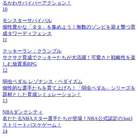
るかわサバイバーアクション！
10
モンスターサバイバル
個性豊かな「タタ」を集めよう！無数のゾンビを迎え撃つ育
成タワーディフェンス
11
クッキーラン：クランブル
サクサク育成でクッキーたちが大活躍！可愛さと戦略性を楽
しむ放置系RPG
12
弱虫ペダル レゾナンス・ペダイズム
個性的な選手たちを育て上げろ！「弱虫ペダル」シリーズを
題材とした育成シミュレーション！
13
NBAダンクシティ
名だたるNBAスター選手たちが登場！NBA公式認定の3on3
ストリートバスケゲーム！
14