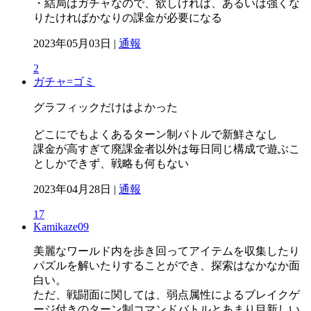
・結局はガチャなので、欲しければ、あるいは強くな
りたければかなりの課金が必要になる
2023年05月03日 |
通報
2
ガチャ=ゴミ
グラフィックだけはよかった
どこにでもよくあるターン制バトルで新鮮さなし
課金が高すぎて廃課金者以外は毎日同じ構成で遊ぶこ
としかできず、戦略も何もない
2023年04月28日 |
通報
17
Kamikaze09
美麗なワールド内を歩き回ってアイテムを収集したり
パズルを解いたりすることができ、探索はなかなか面
白い。
ただ、戦闘面に関しては、弱点属性によるブレイクゲ
ージ付きのターン制コマンドバトルとあまり目新しい