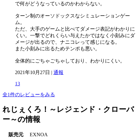
で何がどうなっているのかわからない。
ターン制のオーソドックスなシミュレーションゲー
ム。
ただ、大手のゲームと比べてダメージ表記がわかりに
くい。一撃でどれくらい与えたかではなく小刻みにダ
メージが出るので、ナニコレって感じになる。
また小刻みに出るためテンポも悪い。
全体的にごちゃごちゃしており、わかりにくい。
2021年10月27日 |
通報
13
全1件のレビューをみる
れじぇくろ！～レジェンド・クローバ
ー～の情報
販売元
EXNOA