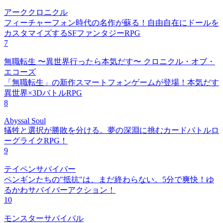
アーククロニクル
フィーチャーフォン時代の名作が蘇る！自由自在にドールを
カスタマイズするSFファンタジーRPG
7
無職転生 〜異世界行ったら本気だす〜 クロニクル・オブ・
エコーズ
「無職転生」の新作スマートフォンゲームが登場！本気だす
異世界×3DバトルRPG
8
Abyssal Soul
犠牲と選択が勝敗を分ける。夢の深淵に挑むカードバトルロ
ーグライクRPG！
9
テイペンサバイバー
ペンギンたちの"抵抗"は、まだ終わらない。5分で爽快！ゆ
るかわサバイバーアクション！
10
モンスターサバイバル