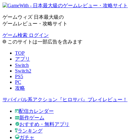
ゲームウィズ 日本最大級の
ゲームレビュー・攻略サイト
ゲーム検索
ログイン
このサイトは一部広告を含みます
TOP
アプリ
Switch
Switch2
PS5
PC
攻略
サバイバル系アクション『ヒロサバ』プレイレビュー！
配信カレンダー
新作ゲーム
おすすめ・無料アプリ
ランキング
ガチャ