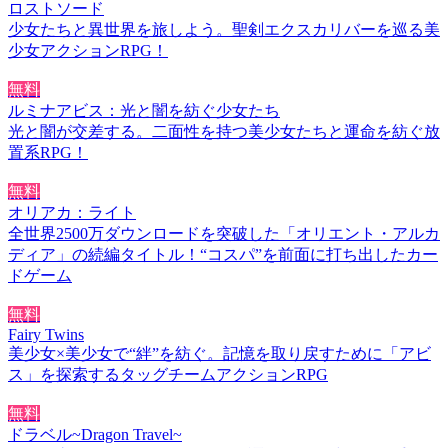
ロストソード
少女たちと異世界を旅しよう。聖剣エクスカリバーを巡る美
少女アクションRPG！
無料
ルミナアビス：光と闇を紡ぐ少女たち
光と闇が交差する。二面性を持つ美少女たちと運命を紡ぐ放
置系RPG！
無料
オリアカ：ライト
全世界2500万ダウンロードを突破した「オリエント・アルカ
ディア」の続編タイトル！“コスパ”を前面に打ち出したカー
ドゲーム
無料
Fairy Twins
美少女×美少女で“絆”を紡ぐ。記憶を取り戻すために「アビ
ス」を探索するタッグチームアクションRPG
無料
ドラベル~Dragon Travel~