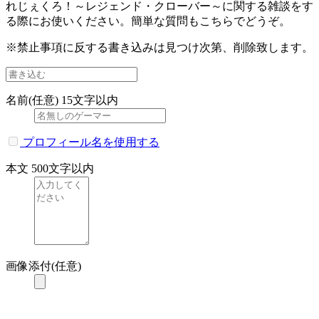
れじぇくろ！～レジェンド・クローバー～に関する雑談をす
る際にお使いください。簡単な質問もこちらでどうぞ。
※禁止事項に反する書き込みは見つけ次第、削除致します。
名前(任意)
15文字以内
プロフィール名を使用する
本文
500文字以内
画像添付(任意)