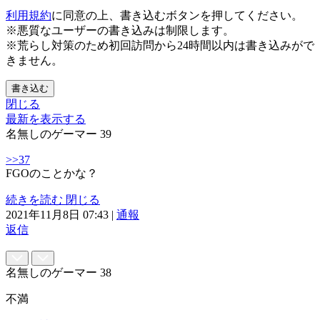
利用規約
に同意の上、書き込むボタンを押してください。
※悪質なユーザーの書き込みは制限します。
※荒らし対策のため初回訪問から24時間以内は書き込みがで
きません。
書き込む
閉じる
最新を表示する
名無しのゲーマー
39
>>37
FGOのことかな？
続きを読む
閉じる
2021年11月8日 07:43
|
通報
返信
名無しのゲーマー
38
不満