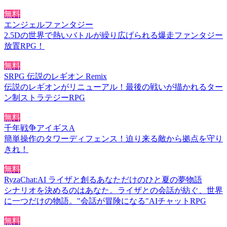
無料
エンジェルファンタジー
2.5Dの世界で熱いバトルが繰り広げられる爆走ファンタジー
放置RPG！
無料
SRPG 伝説のレギオン Remix
伝説のレギオンがリニューアル！最後の戦いが描かれるター
ン制ストラテジーRPG
無料
千年戦争アイギスA
簡単操作のタワーディフェンス！迫り来る敵から拠点を守り
きれ！
無料
RyzaChat:AI ライザと創るあなただけのひと夏の夢物語
シナリオを決めるのはあなた。ライザとの会話が紡ぐ、世界
に一つだけの物語。"会話が冒険になる"AIチャットRPG
無料