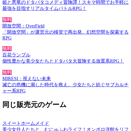
姫と悪竜のドタバタコメディ冒険譚！スキマ時間でお手軽に
最強を目指すリアルタイムバトルRPG！
無料
開放空間：OverField
「開放空間」が運営元の移管で再出発。幻想空間を探索する
RPG
無料
百花ランブル
個性豊かな美少女たちとドタバタ大冒険する放置系RPG！
無料
MIRESI：視えない未来
滅亡の危機に瀕した時代を救え。少女たちと紡ぐサブカルチ
ャー系RPG
同じ販売元のゲーム
スイートホームメイド
美少女住人たちと、むにゅふわライフ！オンボロ洋館をリフ