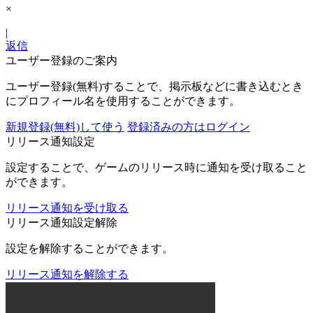
×
|
返信
ユーザー登録のご案内
ユーザー登録(無料)することで、掲示板などに書き込むとき
にプロフィール名を使用することができます。
新規登録(無料)して使う
登録済みの方はログイン
リリース通知設定
設定することで、ゲームのリリース時に通知を受け取ること
ができます。
リリース通知を受け取る
リリース通知設定解除
設定を解除することができます。
リリース通知を解除する