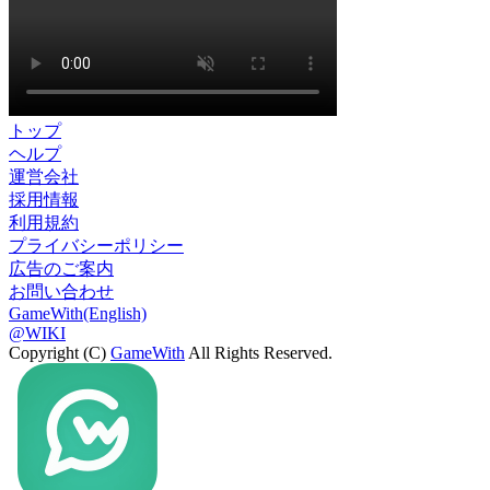
トップ
ヘルプ
運営会社
採用情報
利用規約
プライバシーポリシー
広告のご案内
お問い合わせ
GameWith(English)
@WIKI
Copyright (C)
GameWith
All Rights Reserved.