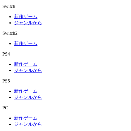
Switch
新作ゲーム
ジャンルから
Switch2
新作ゲーム
PS4
新作ゲーム
ジャンルから
PS5
新作ゲーム
ジャンルから
PC
新作ゲーム
ジャンルから