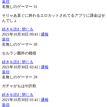
返信
名無しのゲーマー
31
そりゃあ直ぐに終わるエロカットされてるアプリに課金はせ
んでしょ
続きを読む
閉じる
2021年10月30日 09:41
|
通報
返信
名無しのゲーマー
30
セルラン圏外の模様
続きを読む
閉じる
2021年10月30日 02:42
|
通報
返信
名無しのゲーマー
29
ガチャがもはや詐欺
続きを読む
閉じる
2021年10月30日 01:41
|
通報
返信