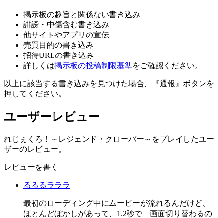
掲示板の趣旨と関係ない書き込み
誹謗・中傷含む書き込み
他サイトやアプリの宣伝
売買目的の書き込み
招待URLの書き込み
詳しくは
掲示板の投稿制限基準
をご確認ください。
以上に該当する書き込みを見つけた場合、
『通報』ボタンを
押してください。
ユーザーレビュー
れじぇくろ！～レジェンド・クローバー～をプレイしたユー
ザーのレビュー。
レビューを書く
るるるラララ
最初のローディング中にムービーが流れるんだけど、
ほとんどぼかしがあって、1.2秒で 画面切り替わるの