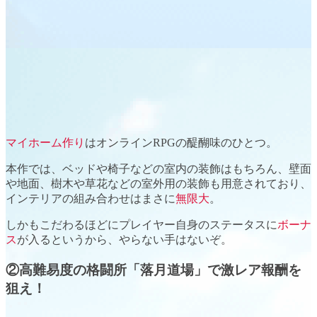
マイホーム作り
はオンラインRPGの醍醐味のひとつ。
本作では、ベッドや椅子などの
室内の装飾
はもちろん、壁面
や地面、樹木や草花などの
室外用の装飾
も用意されており、
インテリアの組み合わせはまさに
無限大
。
しかもこだわるほどに
プレイヤー自身のステータス
に
ボーナ
ス
が入るというから、やらない手はないぞ。
②高難易度の格闘所「落月道場」で激レア報酬を
狙え！