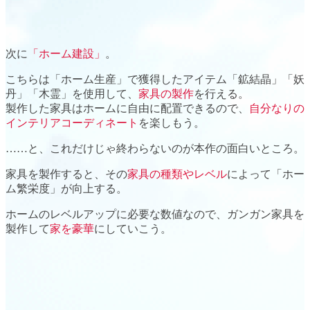
次に
「ホーム建設」
。
こちらは「ホーム生産」で獲得したアイテム
「鉱結晶」「妖
丹」「木霊」
を使用して、
家具の製作
を行える。
製作した家具は
ホームに自由に配置
できるので、
自分なりの
インテリアコーディネート
を楽しもう。
……と、これだけじゃ終わらないのが本作の面白いところ。
家具を製作すると、その
家具の種類やレベル
によって
「ホー
ム繁栄度」
が向上する。
ホームのレベルアップに必要な数値なので、ガンガン家具を
製作して
家を豪華
にしていこう。