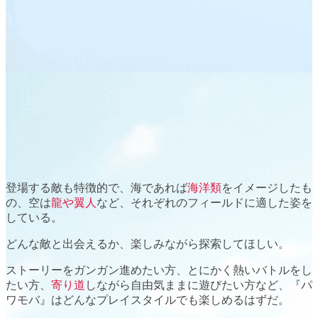
登場する敵も特徴的で、
海
であれば
海洋類
をイメージしたも
の、
空
は
龍や翼人
など、それぞれのフィールドに適した姿を
している。
どんな敵と出会えるか、楽しみながら探索してほしい。
ストーリー
をガンガン進めたい方、とにかく
熱いバトル
をし
たい方、
寄り道
しながら
自由気ままに遊びたい方
など、『パ
ワモバ』はどんなプレイスタイルでも楽しめるはずだ。