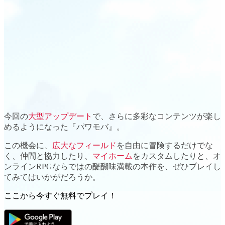
今回の
大型アップデート
で、さらに
多彩なコンテンツ
が楽し
めるようになった『パワモバ』。
この機会に、
広大なフィールド
を自由に冒険するだけでな
く、
仲間と協力
したり、
マイホーム
をカスタムしたりと、オ
ンラインRPGならではの醍醐味満載の本作を、ぜひプレイし
てみてはいかがだろうか。
ここから今すぐ無料でプレイ！