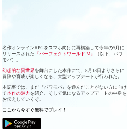
名作オンラインRPG
をスマホ向けに再構築して今年の5月に
リリースされた
『パーフェクトワールド M』
（以下、パワ
モバ）。
幻想的な異世界
を舞台にした本作にて、8月18日よりさらに
冒険や育成が楽しくなる、
大型アップデート
が行われた。
本記事では、まだ
『パワモバ』を遊んだことがない方
に向け
て
本作の魅力
を紹介、そして気になる
アップデートの中身
を
お伝えしていくぞ。
ここから今すぐ無料でプレイ！