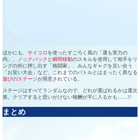
ほかにも、
サイコロ
を使ったすごろく風の
「運も実力の
内」
、
ノックバック
と
瞬間移動
のスキルを使用して相手をリ
ングの外に押し出す
「格闘家」
、みんなギャグを言い合う
「お笑い大会」
など、これまでのバトルとはまったく異なる
遊びのステージ
が用意されている。
ステージは
すべてランダム
なので、どれが選ばれるかは運次
第。クリアすると思いがけない報酬が手に入るかも……!?
まとめ