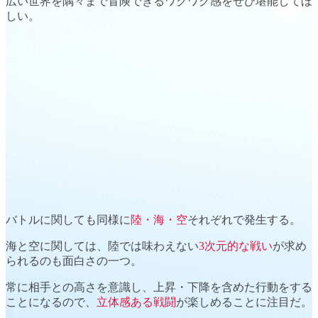
広い世界を隅々まで冒険
できるワクワク感をぜひ堪能してほ
しい。
バトル
に関しても同様に
陸・海・空
それぞれで発生する。
海
と
空
に関しては、陸では味わえない
3次元的な戦い
が求め
られるのも面白さの一つ。
常に
相手との高さ
を意識し、上昇・下降を含めた行動をする
ことになるので、
立体感ある戦闘
が楽しめることに注目だ。