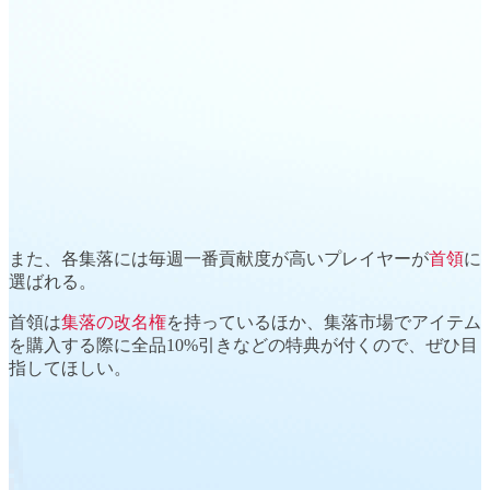
また、各集落には毎週一番
貢献度
が高いプレイヤーが
首領
に
選ばれる。
首領は
集落の改名権
を持っているほか、集落市場でアイテム
を購入する際に
全品10%引きなどの特典
が付くので、ぜひ目
指してほしい。