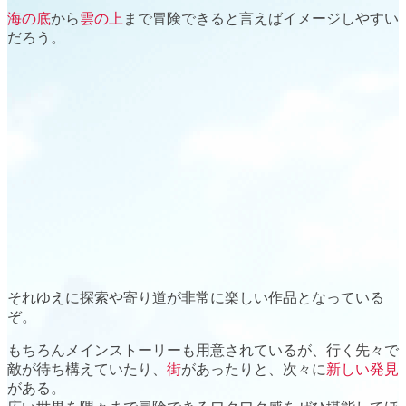
海の底
から
雲の上
まで冒険できると言えばイメージしやすい
だろう。
それゆえに
探索
や
寄り道
が非常に楽しい作品となっている
ぞ。
もちろんメインストーリーも用意されているが、
行く先々
で
敵が待ち構えていたり、
街
があったりと、次々に
新しい発見
がある。