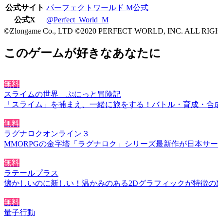
公式サイト
パーフェクトワールド M公式
公式X
@Perfect_World_M
©Zlongame Co., LTD ©2020 PERFECT WORLD, INC. ALL RI
このゲームが好きなあなたに
無料
スライムの世界 ぷにっと冒険記
「スライム」を捕まえ、一緒に旅をする！バトル・育成・合成
無料
ラグナロクオンライン３
MMORPGの金字塔「ラグナロク」シリーズ最新作が日本サ
無料
ラテールプラス
懐かしいのに新しい！温かみのある2Dグラフィックが特徴のM
無料
量子行動