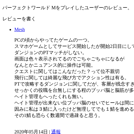
パーフェクトワールド Mをプレイしたユーザーのレビュー。
レビューを書く
Mesh
PCの頃からやってたゲームの一つ。
スマホゲームとしてサービス開始したが開始2日目にし
ダンジョンのPTマッチがしない。
画面は色々表示されてるのでごちゃごちゃになるが
なんとかニュアンス的に操作は可能。
クエストに関してはこんなだった？って位不親切
飛行に関しては綺麗な飛び方でアクション性は有る。
PTで攻略するダンジョンに関してだが、客層が残念す
せっかくの役職を台無しにする程のブッパ脳と脳筋が多
ヘイト管理もへったくれも無い。
ヘイト管理が出来ない位ブッパ脳のせいでヒールは間に
因みに私は３鯖に入ったけど無理してでも１鯖を進める
その1鯖も恐らく数週間で過疎ると思う。
2020年05月14日 |
通報