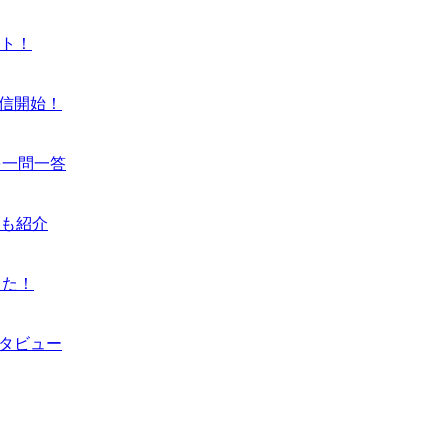
ート！
配信開始！
を一問一答
も紹介
きた！
タビュー