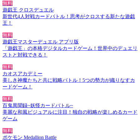
無料
遊戯王 クロスデュエル
新世代4人対戦カードバトル！思考がクロスする新たな遊戯
王！
無料
遊戯王マスターデュエル アプリ版
「遊戯王」の本格デジタルカードゲーム！世界中のデュエリ
ストと対戦できる！
無料
カオスアカデミー
美しき神魔たちと共に戦略バトル！5つの勢力が織りなすカ
ードゲーム！
無料
百鬼異聞録~妖怪カードバトル~
美麗な和風ビジュアルに注目！独自の戦略が楽しめるカード
ゲーム
無料
ポケモン Medallion Battle