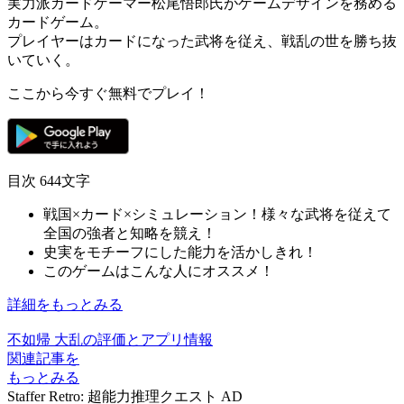
実力派カードゲーマー
松尾悟郎
氏がゲームデザインを務める
カードゲーム
。
プレイヤーは
カードになった武将
を従え、
戦乱の世
を勝ち抜
いていく。
ここから今すぐ無料でプレイ！
目次
644文字
戦国×カード×シミュレーション！様々な武将を従えて
全国の強者と知略を競え！
史実をモチーフにした能力を活かしきれ！
このゲームはこんな人にオススメ！
詳細をもっとみる
不如帰 大乱の評価とアプリ情報
関連記事を
もっとみる
Staffer Retro: 超能力推理クエスト
AD