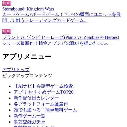
無料
Stormbound: Kingdom Wars
カードゲーム×ボードゲーム！？5×4の盤面にユニットを展
開して戦うトレーディングカードゲーム。
無料
プラントvs. ゾンビ ヒーローズ(Plants vs. Zombies™ Heroes)
シリーズ最新作！植物とゾンビの戦いを描いたTCG。
アプリメニュー
アプリトップ
ピックアップコンテンツ
【AIナビ】会話型ゲーム検索
アプリ おすすめゲームTOP20
新作配信日カレンダー
各プラットフォーム厳選作
誰でも遊べる！簡単無料ゲーム
新作ゲーム一覧
事前登録ガチャ