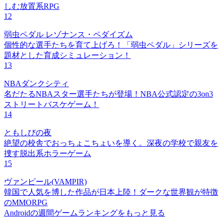
しむ放置系RPG
12
弱虫ペダル レゾナンス・ペダイズム
個性的な選手たちを育て上げろ！「弱虫ペダル」シリーズを
題材とした育成シミュレーション！
13
NBAダンクシティ
名だたるNBAスター選手たちが登場！NBA公式認定の3on3
ストリートバスケゲーム！
14
ともしびの夜
絶望の校舎でおっちょこちょいを導く。深夜の学校で親友を
捜す脱出系ホラーゲーム
15
ヴァンピール(VAMPIR)
韓国で人気を博した作品が日本上陸！ダークな世界観が特徴
のMMORPG
Androidの週間ゲームランキングをもっと見る