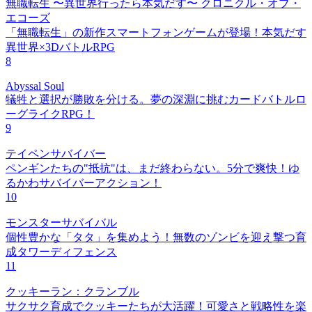
無職転生 〜異世界行ったら本気だす〜 クロニクル・オブ・
エコーズ
「無職転生」の新作スマートフォンゲームが登場！本気だす
異世界×3DバトルRPG
8
Abyssal Soul
犠牲と選択が勝敗を分ける。夢の深淵に挑むカードバトルロ
ーグライクRPG！
9
テイペンサバイバー
ペンギンたちの"抵抗"は、まだ終わらない。5分で爽快！ゆ
るかわサバイバーアクション！
10
モンスターサバイバル
個性豊かな「タタ」を集めよう！無数のゾンビを迎え撃つ育
成タワーディフェンス
11
クッキーラン：クランブル
サクサク育成でクッキーたちが大活躍！可愛さと戦略性を楽