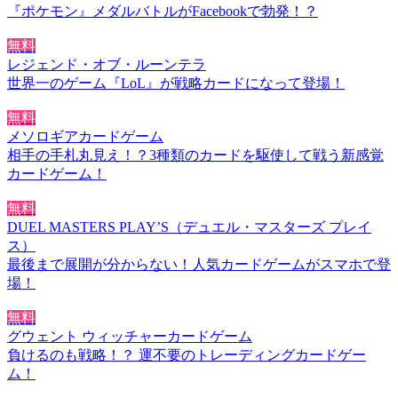
『ポケモン』メダルバトルがFacebookで勃発！？
無料
レジェンド・オブ・ルーンテラ
世界一のゲーム『LoL』が戦略カードになって登場！
無料
メソロギアカードゲーム
相手の手札丸見え！？3種類のカードを駆使して戦う新感覚
カードゲーム！
無料
DUEL MASTERS PLAY’S（デュエル・マスターズ プレイ
ス）
最後まで展開が分からない！人気カードゲームがスマホで登
場！
無料
グウェント ウィッチャーカードゲーム
負けるのも戦略！？ 運不要のトレーディングカードゲー
ム！