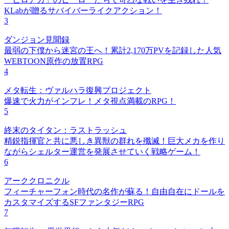
KLabが贈るサバイバーライクアクション！
3
ダンジョン見聞録
最弱の下僕から迷宮の王へ！累計2,170万PVを記録した人気
WEBTOON原作の放置RPG
4
メタ転生：ヴァルハラ復興プロジェクト
爆速で火力がインフレ！メタ視点満載のRPG！
5
終末のタイタン：ラストラッシュ
精鋭指揮官と共に悪しき異獣の群れを殲滅！巨大メカを作り
ながらシェルター運営を発展させていく戦略ゲーム！
6
アーククロニクル
フィーチャーフォン時代の名作が蘇る！自由自在にドールを
カスタマイズするSFファンタジーRPG
7