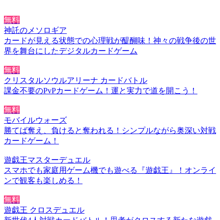
無料
神託のメソロギア
カードが見える状態での心理戦が醍醐味！神々の戦争後の世
界を舞台にしたデジタルカードゲーム
無料
クリスタルソウルアリーナ カードバトル
課金不要のPvPカードゲーム！運と実力で道を開こう！
無料
モバイルウォーズ
勝てば奪え、負けると奪われる！シンプルながら奥深い対戦
カードゲーム！
遊戯王マスターデュエル
スマホでも家庭用ゲーム機でも遊べる『遊戯王』！オンライ
ンで観客も楽しめる！
無料
遊戯王 クロスデュエル