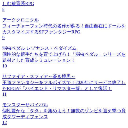
しむ放置系RPG
8
アーククロニクル
フィーチャーフォン時代の名作が蘇る！自由自在にドールを
カスタマイズするSFファンタジーRPG
9
弱虫ペダル レゾナンス・ペダイズム
個性的な選手たちを育て上げろ！「弱虫ペダル」シリーズを
題材とした育成シミュレーション！
10
サファイア・スフィア～蒼き境界～
王道ファンタジーをフルボイスで！2020年にサービス終了し
たRPGが「ハイエンド・リマスター版」として復活！
11
モンスターサバイバル
個性豊かな「タタ」を集めよう！無数のゾンビを迎え撃つ育
成タワーディフェンス
12