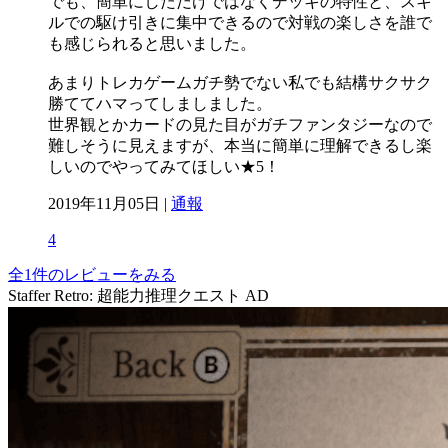
でも、簡単にしただけではなくデッキの特性と、スキ
ルでの駆け引きに集中できるので対戦の楽しさを誰で
も感じられると思いました。
あまりトレカゲームガチ勢でない私でも結構サクサク
勝ててハマってしましました。
世界観とかカードの見た目がガチファンタジーなので
難しそうに見えますが、本当に簡単に理解できるし楽
しいのでやってみてほしい★5！
2019年11月05日 |
通報
4
全1件のレビューをみる
Staffer Retro: 超能力推理クエスト
AD