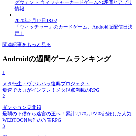
グウェント ウィッチャーカードゲームの評価とアプリ
情報
2020年2月17日18:02
『ウィッチャー』のカードゲーム、Android版配信日決
定！
関連記事をもっと見る
Androidの週間ゲームランキング
1
メタ転生：ヴァルハラ復興プロジェクト
爆速で火力がインフレ！メタ視点満載のRPG！
2
ダンジョン見聞録
最弱の下僕から迷宮の王へ！累計2,170万PVを記録した人気
WEBTOON原作の放置RPG
3