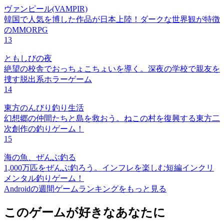
ヴァンピール(VAMPIR)
韓国で人気を博した作品が日本上陸！ダークな世界観が特徴
のMMORPG
13
ともしびの夜
絶望の校舎でおっちょこちょいを導く。深夜の学校で親友を
捜す脱出系ホラーゲーム
14
東方のんびり釣り生活
幻想郷の仲間たちと島を救おう。ねこの村を復興する東方二
次創作の釣りゲーム！
15
海の魚、ぜんぶ釣る
1,000万匹をぜんぶ釣ろう。インフレを楽しむ短編インクリ
メンタル釣りゲーム！
Androidの週間ゲームランキングをもっと見る
このゲームが好きなあなたに