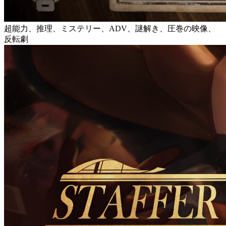
超能力、推理、ミステリー、ADV、謎解き、圧巻の映像、
反転劇