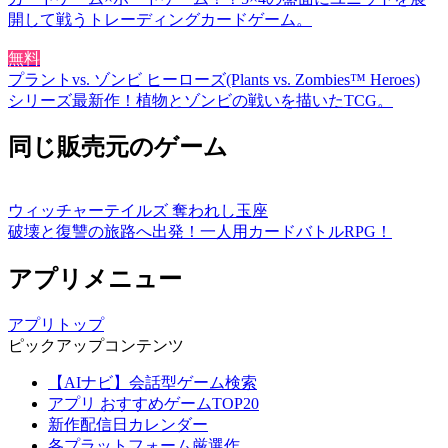
開して戦うトレーディングカードゲーム。
無料
プラントvs. ゾンビ ヒーローズ(Plants vs. Zombies™ Heroes)
シリーズ最新作！植物とゾンビの戦いを描いたTCG。
同じ販売元のゲーム
ウィッチャーテイルズ 奪われし玉座
破壊と復讐の旅路へ出発！一人用カードバトルRPG！
アプリメニュー
アプリトップ
ピックアップコンテンツ
【AIナビ】会話型ゲーム検索
アプリ おすすめゲームTOP20
新作配信日カレンダー
各プラットフォーム厳選作