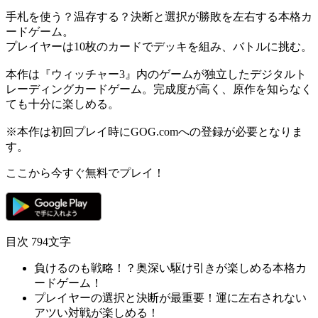
手札を使う？温存する？
決断と選択
が勝敗を左右する本格
カ
ードゲーム
。
プレイヤーは
10枚のカード
でデッキを組み、バトルに挑む。
本作は『
ウィッチャー3
』内のゲームが独立した
デジタルト
レーディングカードゲーム
。
完成度が高く
、原作を知らなく
ても十分に楽しめる。
※本作は初回プレイ時にGOG.comへの登録が必要となりま
す。
ここから今すぐ無料でプレイ！
目次
794文字
負けるのも戦略！？奥深い駆け引きが楽しめる本格カ
ードゲーム！
プレイヤーの選択と決断が最重要！運に左右されない
アツい対戦が楽しめる！