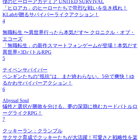
僕のヒーローアカデミア UNITED SURVIVAL
「ヒロアカ」のヒーローたちで苛烈な戦いを生き残れ！
KLabが贈るサバイバーライクアクション！
4
無職転生 〜異世界行ったら本気だす〜 クロニクル・オブ・
エコーズ
「無職転生」の新作スマートフォンゲームが登場！本気だす
異世界×3DバトルRPG
5
テイペンサバイバー
ペンギンたちの"抵抗"は、まだ終わらない。5分で爽快！ゆ
るかわサバイバーアクション！
6
Abyssal Soul
犠牲と選択が勝敗を分ける。夢の深淵に挑むカードバトルロ
ーグライクRPG！
7
クッキーラン：クランブル
サクサク育成でクッキーたちが大活躍！可愛さと戦略性を楽