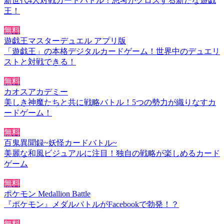
新世代4人対戦カードバトル！思考がクロスする新たな遊戯
王！
無料
遊戯王マスターデュエル アプリ版
「遊戯王」の本格デジタルカードゲーム！世界中のデュエリ
ストと対戦できる！
無料
カオスアカデミー
美しき神魔たちと共に戦略バトル！5つの勢力が織りなすカ
ードゲーム！
無料
百鬼異聞録~妖怪カードバトル~
美麗な和風ビジュアルに注目！独自の戦略が楽しめるカード
ゲーム
無料
ポケモン Medallion Battle
『ポケモン』メダルバトルがFacebookで勃発！？
無料