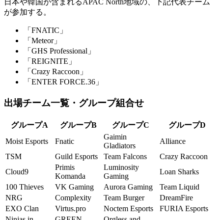
日本や韓国が含まれるAPAC North地域の、下記代表チーム
が参加する。
「FNATIC」
「Meteor」
「GHS Professional」
「REIGNITE」
「Crazy Raccoon」
「ENTER FORCE.36」
出場チーム一覧・グループ組合せ
グループA
グループB
グループC
グループD
Gaimin
Moist Esports
Fnatic
Alliance
Gladiators
TSM
Guild Esports
Team Falcons
Crazy Raccoon
Primis
Luminosity
Cloud9
Loan Sharks
Komanda
Gaming
100 Thieves
VK Gaming
Aurora Gaming
Team Liquid
NRG
Complexity
Team Burger
DreamFire
EXO Clan
Virtus.pro
Noctem Esports
FURIA Esports
Ninjas in
GREEN
Orgless and