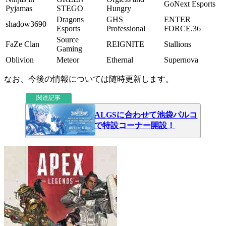
GoNext Esports
Pyjamas
STEGO
Hungry
Dragons
GHS
ENTER
shadow3690
Esports
Professional
FORCE.36
Source
FaZe Clan
REIGNITE
Stallions
Gaming
Oblivion
Meteor
Ethernal
Supernova
なお、今後の情報については随時更新します。
関連記事
ALGSに合わせて池袋パルコ
で特設コーナー開設！