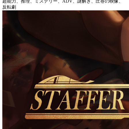
超能力、推理、ミステリー、ADV、謎解き、圧巻の映像、
反転劇