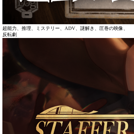
超能力、推理、ミステリー、ADV、謎解き、圧巻の映像、
反転劇