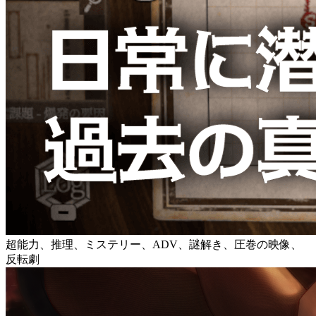
超能力、推理、ミステリー、ADV、謎解き、圧巻の映像、
反転劇