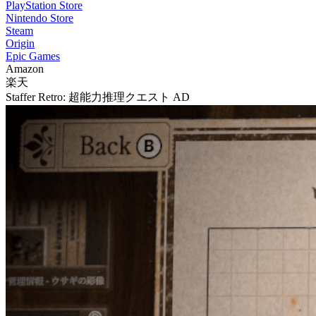
PlayStation Store
Nintendo Store
Steam
Origin
Epic Games
Amazon
楽天
Staffer Retro: 超能力推理クエスト
AD