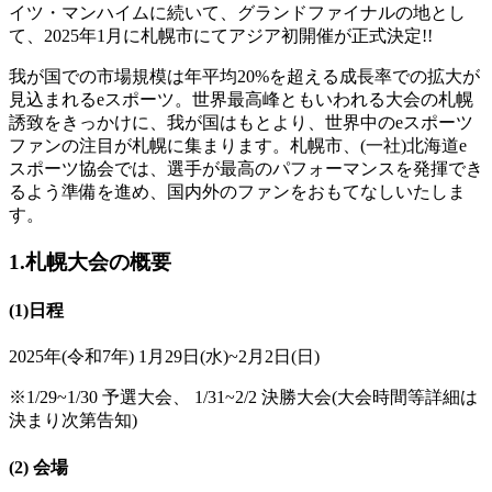
イツ・マンハイムに続いて、グランドファイナルの地とし
て、2025年1月に札幌市にてアジア初開催が正式決定!!
我が国での市場規模は年平均20%を超える成長率での拡大が
見込まれるeスポーツ。世界最高峰ともいわれる大会の札幌
誘致をきっかけに、我が国はもとより、世界中のeスポーツ
ファンの注目が札幌に集まります。札幌市、(一社)北海道e
スポーツ協会では、選手が最高のパフォーマンスを発揮でき
るよう準備を進め、国内外のファンをおもてなしいたしま
す。
1.札幌大会の概要
(1)日程
2025年(令和7年) 1月29日(水)~2月2日(日)
※1/29~1/30 予選大会、 1/31~2/2 決勝大会(大会時間等詳細は
決まり次第告知)
(2) 会場